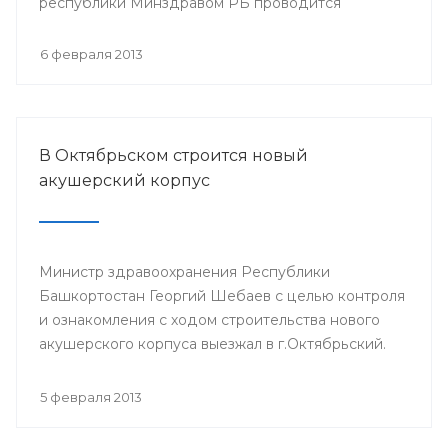
республики Минздравом РБ проводится
республиканская научно-практическая
конференция «Перспективы донорства и
6 февраля 2013
трансплантации органов в Республике
Башкортостан».
В Октябрьском строится новый
акушерский корпус
Министр здравоохранения Республики
Башкортостан Георгий Шебаев с целью контроля
и ознакомления с ходом строительства нового
акушерского корпуса выезжал в г.Октябрьский.
5 февраля 2013