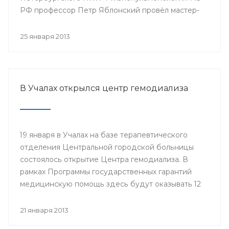
РФ профессор Петр Яблонский провёл мастер-
классы по торакальной хирургии «Хирургические
доступы в торакальной хирургии». С новыми
25 января 2013
высокотехнологичными операциями смогли
ознакомиться врачи РКБ им. Г.Г. Куватова и
Клиники БГМУ, курсанты ИПО, клинические
ординаторы, интерны и студенты старших
В Учалах открылся центр гемодиализа
курсов БГМУ.
19 января в Учалах на базе терапевтического
отделения Центральной городской больницы
состоялось открытие Центра гемодиализа. В
рамках Программы государственных гарантий
медицинскую помощь здесь будут оказывать 12
больным с хронической почечной
недостаточностью.
21 января 2013