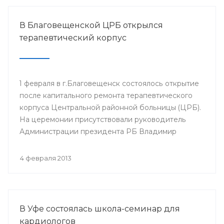
В Благовещенской ЦРБ открылся
терапевтический корпус
1 февраля в г.Благовещенск состоялось открытие
после капитального ремонта терапевтического
корпуса Центральной районной больницы (ЦРБ).
На церемонии присутствовали руководитель
Администрации президента РБ Владимир
Балабанов, министр здравоохранения РБ Георгий
Шебаев, глава администрации МР
4 февраля 2013
Благовещенский район Фарит Фазылов и другие.
В Уфе состоялась школа-семинар для
кардиологов