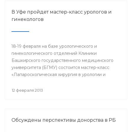
В Уфе пройдет мастер-класс урологов и
гинекологов
18-19 февраля на базе урологического и
гинекологического отделений Клиники
Башкирского государственного медицинского
университета (БГМУ) состоится мастер-класс
«Лапароскопическая хирургия в урологии и
гинекологии». Для участия в нем приглашаются
врачи урологи, хирурги, онкологи республики, а
12 февраля 2013
также интерны, клинические ординаторы,
курсанты ИПО БГМУ.
Обсуждены перспективы донорства в РБ