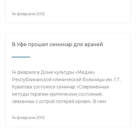
проводится с 2003 года в 38 странах мира под
патронатом Международного общества детских
14 февраля 2013
онкологов и по инициативе Международной
конфедерации организаций родителей детей,
больных раком.
В Уфе прошел семинар для врачей
14 февраля в Доме культуры «Медик»
Республиканской клинической больницы им. Г.Г.
Куватова состоялся семинар «Современные
методы терапии критических состояний,
связанных с острой потерей крови». В нем
приняли участие заместители главных врачей по
лечебной работе, акушеры-гинекологи, хирурги,
14 февраля 2013
трансфузиологи, анестезиологи-реаниматологи,
врачи палат интенсивной терапии.