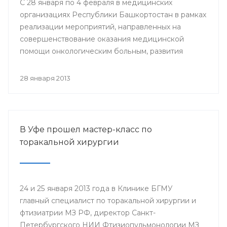
С 28 января по 4 февраля в медицинских
организациях Республики Башкортостан в рамках
реализации мероприятий, направленных на
совершенствование оказания медицинской
помощи онкологическим больным, развития
профилактического направления, а также
поддержки инициативы «Международного союза
28 января 2013
по борьбе с онкологическими заболеваниями»
будут проведены мероприятия, посвященные
Всемирному дню борьбы против рака.
В Уфе прошел мастер-класс по
торакальной хирургии
24 и 25 января 2013 года в Клинике БГМУ
главный специалист по торакальной хирургии и
фтизиатрии МЗ РФ, директор Санкт-
Петербургского НИИ Фтизиопульмонологии МЗ