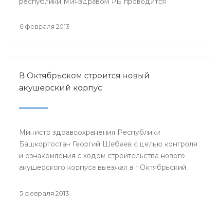
республики Минздравом РБ проводится
республиканская научно-практическая
конференция «Перспективы донорства и
6 февраля 2013
трансплантации органов в Республике
Башкортостан».
В Октябрьском строится новый
акушерский корпус
Министр здравоохранения Республики
Башкортостан Георгий Шебаев с целью контроля
и ознакомления с ходом строительства нового
акушерского корпуса выезжал в г.Октябрьский.
5 февраля 2013