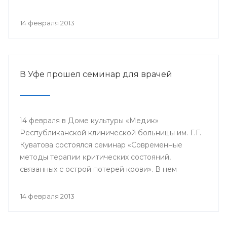
проводится с 2003 года в 38 странах мира под
патронатом Международного общества детских
14 февраля 2013
онкологов и по инициативе Международной
конфедерации организаций родителей детей,
больных раком.
В Уфе прошел семинар для врачей
14 февраля в Доме культуры «Медик»
Республиканской клинической больницы им. Г.Г.
Куватова состоялся семинар «Современные
методы терапии критических состояний,
связанных с острой потерей крови». В нем
приняли участие заместители главных врачей по
лечебной работе, акушеры-гинекологи, хирурги,
14 февраля 2013
трансфузиологи, анестезиологи-реаниматологи,
врачи палат интенсивной терапии.