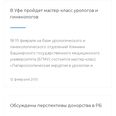
В Уфе пройдет мастер-класс урологов и
гинекологов
18-19 февраля на базе урологического и
гинекологического отделений Клиники
Башкирского государственного медицинского
университета (БГМУ) состоится мастер-класс
«Лапароскопическая хирургия в урологии и
гинекологии». Для участия в нем приглашаются
врачи урологи, хирурги, онкологи республики, а
12 февраля 2013
также интерны, клинические ординаторы,
курсанты ИПО БГМУ.
Обсуждены перспективы донорства в РБ