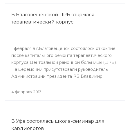
В Благовещенской ЦРБ открылся
терапевтический корпус
1 февраля в г.Благовещенск состоялось открытие
после капитального ремонта терапевтического
корпуса Центральной районной больницы (ЦРБ).
На церемонии присутствовали руководитель
Администрации президента РБ Владимир
Балабанов, министр здравоохранения РБ Георгий
Шебаев, глава администрации МР
4 февраля 2013
Благовещенский район Фарит Фазылов и другие.
В Уфе состоялась школа-семинар для
кардиологов