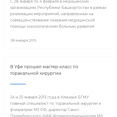
С 28 января по 4 февраля в медицинских
организациях Республики Башкортостан в рамках
реализации мероприятий, направленных на
совершенствование оказания медицинской
помощи онкологическим больным, развития
профилактического направления, а также
поддержки инициативы «Международного союза
28 января 2013
по борьбе с онкологическими заболеваниями»
будут проведены мероприятия, посвященные
Всемирному дню борьбы против рака.
В Уфе прошел мастер-класс по
торакальной хирургии
24 и 25 января 2013 года в Клинике БГМУ
главный специалист по торакальной хирургии и
фтизиатрии МЗ РФ, директор Санкт-
Петербургского НИИ Фтизиопульмонологии МЗ