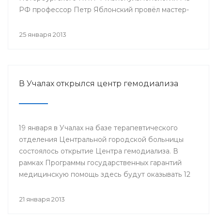
РФ профессор Петр Яблонский провёл мастер-
классы по торакальной хирургии «Хирургические
доступы в торакальной хирургии». С новыми
25 января 2013
высокотехнологичными операциями смогли
ознакомиться врачи РКБ им. Г.Г. Куватова и
Клиники БГМУ, курсанты ИПО, клинические
ординаторы, интерны и студенты старших
В Учалах открылся центр гемодиализа
курсов БГМУ.
19 января в Учалах на базе терапевтического
отделения Центральной городской больницы
состоялось открытие Центра гемодиализа. В
рамках Программы государственных гарантий
медицинскую помощь здесь будут оказывать 12
больным с хронической почечной
недостаточностью.
21 января 2013