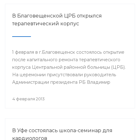
В Благовещенской ЦРБ открылся
терапевтический корпус
1 февраля в г.Благовещенск состоялось открытие
после капитального ремонта терапевтического
корпуса Центральной районной больницы (ЦРБ).
На церемонии присутствовали руководитель
Администрации президента РБ Владимир
Балабанов, министр здравоохранения РБ Георгий
Шебаев, глава администрации МР
4 февраля 2013
Благовещенский район Фарит Фазылов и другие.
В Уфе состоялась школа-семинар для
кардиологов