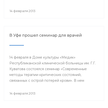
проводится с 2003 года в 38 странах мира под
патронатом Международного общества детских
14 февраля 2013
онкологов и по инициативе Международной
конфедерации организаций родителей детей,
больных раком.
В Уфе прошел семинар для врачей
14 февраля в Доме культуры «Медик»
Республиканской клинической больницы им. Г.Г.
Куватова состоялся семинар «Современные
методы терапии критических состояний,
связанных с острой потерей крови». В нем
приняли участие заместители главных врачей по
лечебной работе, акушеры-гинекологи, хирурги,
14 февраля 2013
трансфузиологи, анестезиологи-реаниматологи,
врачи палат интенсивной терапии.