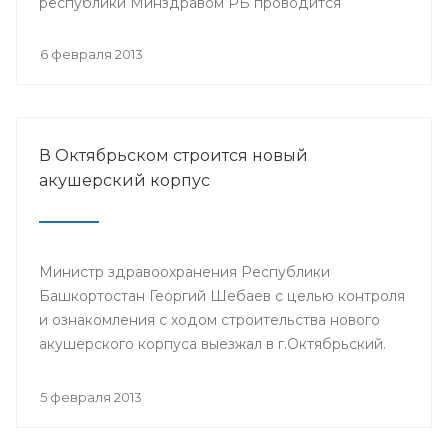
республики Минздравом РБ проводится
республиканская научно-практическая
конференция «Перспективы донорства и
6 февраля 2013
трансплантации органов в Республике
Башкортостан».
В Октябрьском строится новый
акушерский корпус
Министр здравоохранения Республики
Башкортостан Георгий Шебаев с целью контроля
и ознакомления с ходом строительства нового
акушерского корпуса выезжал в г.Октябрьский.
5 февраля 2013