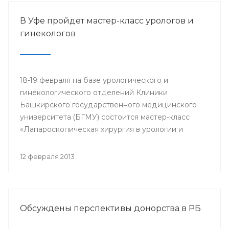
В Уфе пройдет мастер-класс урологов и
гинекологов
18-19 февраля на базе урологического и
гинекологического отделений Клиники
Башкирского государственного медицинского
университета (БГМУ) состоится мастер-класс
«Лапароскопическая хирургия в урологии и
гинекологии». Для участия в нем приглашаются
врачи урологи, хирурги, онкологи республики, а
12 февраля 2013
также интерны, клинические ординаторы,
курсанты ИПО БГМУ.
Обсуждены перспективы донорства в РБ