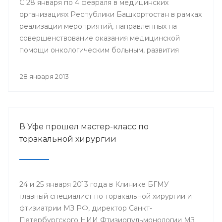
С 28 января по 4 февраля в медицинских
организациях Республики Башкортостан в рамках
реализации мероприятий, направленных на
совершенствование оказания медицинской
помощи онкологическим больным, развития
профилактического направления, а также
поддержки инициативы «Международного союза
28 января 2013
по борьбе с онкологическими заболеваниями»
будут проведены мероприятия, посвященные
Всемирному дню борьбы против рака.
В Уфе прошел мастер-класс по
торакальной хирургии
24 и 25 января 2013 года в Клинике БГМУ
главный специалист по торакальной хирургии и
фтизиатрии МЗ РФ, директор Санкт-
Петербургского НИИ Фтизиопульмонологии МЗ