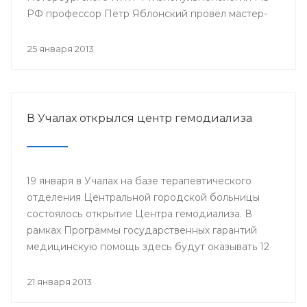
РФ профессор Петр Яблонский провёл мастер-
классы по торакальной хирургии «Хирургические
доступы в торакальной хирургии». С новыми
25 января 2013
высокотехнологичными операциями смогли
ознакомиться врачи РКБ им. Г.Г. Куватова и
Клиники БГМУ, курсанты ИПО, клинические
ординаторы, интерны и студенты старших
В Учалах открылся центр гемодиализа
курсов БГМУ.
19 января в Учалах на базе терапевтического
отделения Центральной городской больницы
состоялось открытие Центра гемодиализа. В
рамках Программы государственных гарантий
медицинскую помощь здесь будут оказывать 12
больным с хронической почечной
недостаточностью.
21 января 2013