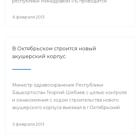
республики Минздравом РБ проводится
республиканская научно-практическая
конференция «Перспективы донорства и
6 февраля 2013
трансплантации органов в Республике
Башкортостан».
В Октябрьском строится новый
акушерский корпус
Министр здравоохранения Республики
Башкортостан Георгий Шебаев с целью контроля
и ознакомления с ходом строительства нового
акушерского корпуса выезжал в г.Октябрьский.
5 февраля 2013