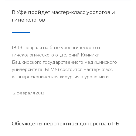
В Уфе пройдет мастер-класс урологов и
гинекологов
18-19 февраля на базе урологического и
гинекологического отделений Клиники
Башкирского государственного медицинского
университета (БГМУ) состоится мастер-класс
«Лапароскопическая хирургия в урологии и
гинекологии». Для участия в нем приглашаются
врачи урологи, хирурги, онкологи республики, а
12 февраля 2013
также интерны, клинические ординаторы,
курсанты ИПО БГМУ.
Обсуждены перспективы донорства в РБ