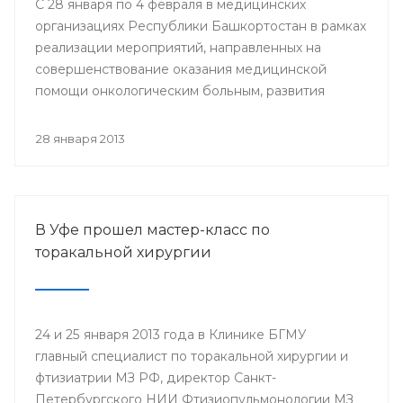
С 28 января по 4 февраля в медицинских
организациях Республики Башкортостан в рамках
реализации мероприятий, направленных на
совершенствование оказания медицинской
помощи онкологическим больным, развития
профилактического направления, а также
поддержки инициативы «Международного союза
28 января 2013
по борьбе с онкологическими заболеваниями»
будут проведены мероприятия, посвященные
Всемирному дню борьбы против рака.
В Уфе прошел мастер-класс по
торакальной хирургии
24 и 25 января 2013 года в Клинике БГМУ
главный специалист по торакальной хирургии и
фтизиатрии МЗ РФ, директор Санкт-
Петербургского НИИ Фтизиопульмонологии МЗ