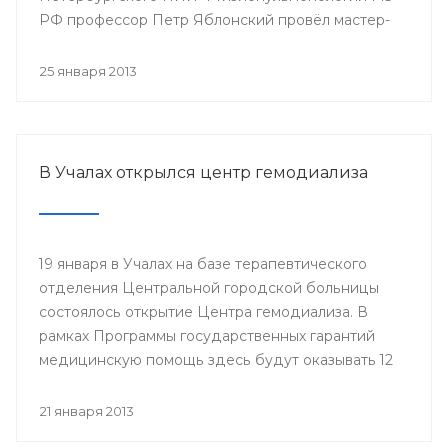
РФ профессор Петр Яблонский провёл мастер-
классы по торакальной хирургии «Хирургические
доступы в торакальной хирургии». С новыми
25 января 2013
высокотехнологичными операциями смогли
ознакомиться врачи РКБ им. Г.Г. Куватова и
Клиники БГМУ, курсанты ИПО, клинические
ординаторы, интерны и студенты старших
В Учалах открылся центр гемодиализа
курсов БГМУ.
19 января в Учалах на базе терапевтического
отделения Центральной городской больницы
состоялось открытие Центра гемодиализа. В
рамках Программы государственных гарантий
медицинскую помощь здесь будут оказывать 12
больным с хронической почечной
недостаточностью.
21 января 2013