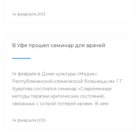
проводится с 2003 года в 38 странах мира под
патронатом Международного общества детских
14 февраля 2013
онкологов и по инициативе Международной
конфедерации организаций родителей детей,
больных раком.
В Уфе прошел семинар для врачей
14 февраля в Доме культуры «Медик»
Республиканской клинической больницы им. Г.Г.
Куватова состоялся семинар «Современные
методы терапии критических состояний,
связанных с острой потерей крови». В нем
приняли участие заместители главных врачей по
лечебной работе, акушеры-гинекологи, хирурги,
14 февраля 2013
трансфузиологи, анестезиологи-реаниматологи,
врачи палат интенсивной терапии.