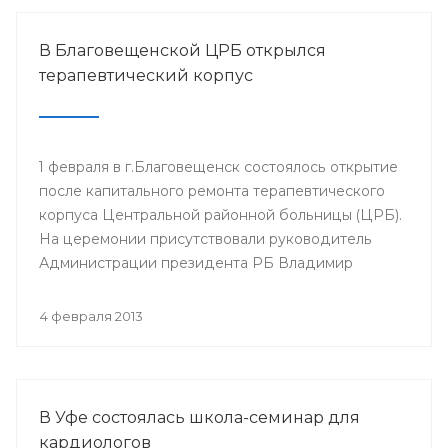
В Благовещенской ЦРБ открылся
терапевтический корпус
1 февраля в г.Благовещенск состоялось открытие
после капитального ремонта терапевтического
корпуса Центральной районной больницы (ЦРБ).
На церемонии присутствовали руководитель
Администрации президента РБ Владимир
Балабанов, министр здравоохранения РБ Георгий
Шебаев, глава администрации МР
4 февраля 2013
Благовещенский район Фарит Фазылов и другие.
В Уфе состоялась школа-семинар для
кардиологов