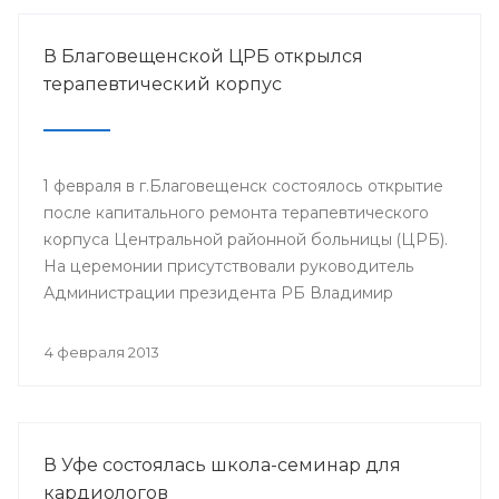
В Благовещенской ЦРБ открылся
терапевтический корпус
1 февраля в г.Благовещенск состоялось открытие
после капитального ремонта терапевтического
корпуса Центральной районной больницы (ЦРБ).
На церемонии присутствовали руководитель
Администрации президента РБ Владимир
Балабанов, министр здравоохранения РБ Георгий
Шебаев, глава администрации МР
4 февраля 2013
Благовещенский район Фарит Фазылов и другие.
В Уфе состоялась школа-семинар для
кардиологов