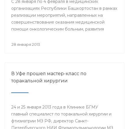
С 28 января по 4 февраля в медицинских
организациях Республики Башкортостан в рамках
реализации мероприятий, направленных на
совершенствование оказания медицинской
помощи онкологическим больным, развития
профилактического направления, а также
поддержки инициативы «Международного союза
28 января 2013
по борьбе с онкологическими заболеваниями»
будут проведены мероприятия, посвященные
Всемирному дню борьбы против рака.
В Уфе прошел мастер-класс по
торакальной хирургии
24 и 25 января 2013 года в Клинике БГМУ
главный специалист по торакальной хирургии и
фтизиатрии МЗ РФ, директор Санкт-
Петербургского НИИ Фтизиопульмонологии МЗ