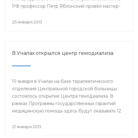
РФ профессор Петр Яблонский провёл мастер-
классы по торакальной хирургии «Хирургические
доступы в торакальной хирургии». С новыми
25 января 2013
высокотехнологичными операциями смогли
ознакомиться врачи РКБ им. Г.Г. Куватова и
Клиники БГМУ, курсанты ИПО, клинические
ординаторы, интерны и студенты старших
В Учалах открылся центр гемодиализа
курсов БГМУ.
19 января в Учалах на базе терапевтического
отделения Центральной городской больницы
состоялось открытие Центра гемодиализа. В
рамках Программы государственных гарантий
медицинскую помощь здесь будут оказывать 12
больным с хронической почечной
недостаточностью.
21 января 2013