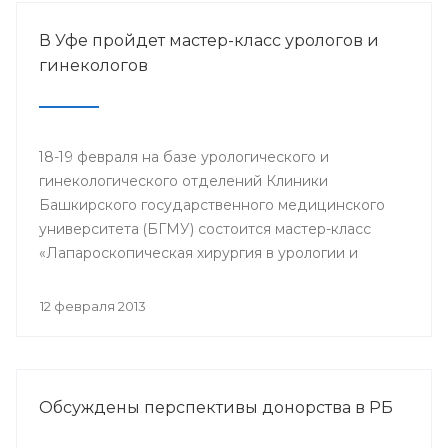
В Уфе пройдет мастер-класс урологов и
гинекологов
18-19 февраля на базе урологического и
гинекологического отделений Клиники
Башкирского государственного медицинского
университета (БГМУ) состоится мастер-класс
«Лапароскопическая хирургия в урологии и
гинекологии». Для участия в нем приглашаются
врачи урологи, хирурги, онкологи республики, а
12 февраля 2013
также интерны, клинические ординаторы,
курсанты ИПО БГМУ.
Обсуждены перспективы донорства в РБ