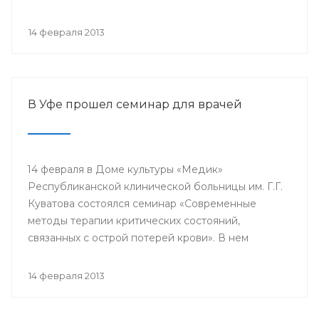
проводится с 2003 года в 38 странах мира под
патронатом Международного общества детских
14 февраля 2013
онкологов и по инициативе Международной
конфедерации организаций родителей детей,
больных раком.
В Уфе прошел семинар для врачей
14 февраля в Доме культуры «Медик»
Республиканской клинической больницы им. Г.Г.
Куватова состоялся семинар «Современные
методы терапии критических состояний,
связанных с острой потерей крови». В нем
приняли участие заместители главных врачей по
лечебной работе, акушеры-гинекологи, хирурги,
14 февраля 2013
трансфузиологи, анестезиологи-реаниматологи,
врачи палат интенсивной терапии.