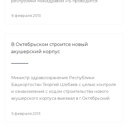
республики Минздравом РБ проводится
республиканская научно-практическая
конференция «Перспективы донорства и
6 февраля 2013
трансплантации органов в Республике
Башкортостан».
В Октябрьском строится новый
акушерский корпус
Министр здравоохранения Республики
Башкортостан Георгий Шебаев с целью контроля
и ознакомления с ходом строительства нового
акушерского корпуса выезжал в г.Октябрьский.
5 февраля 2013