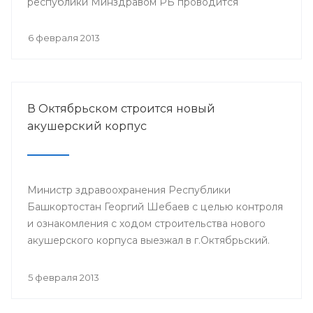
республики Минздравом РБ проводится
республиканская научно-практическая
конференция «Перспективы донорства и
6 февраля 2013
трансплантации органов в Республике
Башкортостан».
В Октябрьском строится новый
акушерский корпус
Министр здравоохранения Республики
Башкортостан Георгий Шебаев с целью контроля
и ознакомления с ходом строительства нового
акушерского корпуса выезжал в г.Октябрьский.
5 февраля 2013