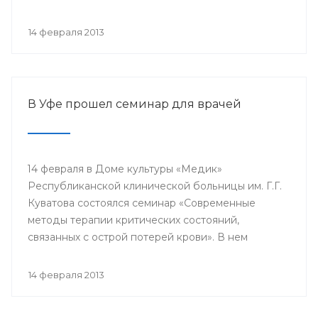
проводится с 2003 года в 38 странах мира под
патронатом Международного общества детских
14 февраля 2013
онкологов и по инициативе Международной
конфедерации организаций родителей детей,
больных раком.
В Уфе прошел семинар для врачей
14 февраля в Доме культуры «Медик»
Республиканской клинической больницы им. Г.Г.
Куватова состоялся семинар «Современные
методы терапии критических состояний,
связанных с острой потерей крови». В нем
приняли участие заместители главных врачей по
лечебной работе, акушеры-гинекологи, хирурги,
14 февраля 2013
трансфузиологи, анестезиологи-реаниматологи,
врачи палат интенсивной терапии.