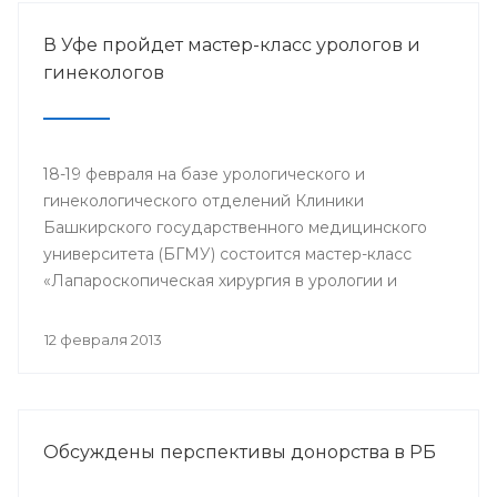
В Уфе пройдет мастер-класс урологов и
гинекологов
18-19 февраля на базе урологического и
гинекологического отделений Клиники
Башкирского государственного медицинского
университета (БГМУ) состоится мастер-класс
«Лапароскопическая хирургия в урологии и
гинекологии». Для участия в нем приглашаются
врачи урологи, хирурги, онкологи республики, а
12 февраля 2013
также интерны, клинические ординаторы,
курсанты ИПО БГМУ.
Обсуждены перспективы донорства в РБ