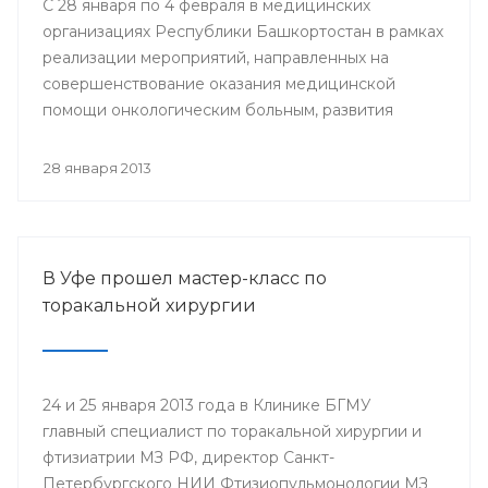
С 28 января по 4 февраля в медицинских
организациях Республики Башкортостан в рамках
реализации мероприятий, направленных на
совершенствование оказания медицинской
помощи онкологическим больным, развития
профилактического направления, а также
поддержки инициативы «Международного союза
28 января 2013
по борьбе с онкологическими заболеваниями»
будут проведены мероприятия, посвященные
Всемирному дню борьбы против рака.
В Уфе прошел мастер-класс по
торакальной хирургии
24 и 25 января 2013 года в Клинике БГМУ
главный специалист по торакальной хирургии и
фтизиатрии МЗ РФ, директор Санкт-
Петербургского НИИ Фтизиопульмонологии МЗ