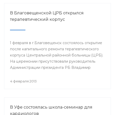
В Благовещенской ЦРБ открылся
терапевтический корпус
1 февраля в г.Благовещенск состоялось открытие
после капитального ремонта терапевтического
корпуса Центральной районной больницы (ЦРБ).
На церемонии присутствовали руководитель
Администрации президента РБ Владимир
Балабанов, министр здравоохранения РБ Георгий
Шебаев, глава администрации МР
4 февраля 2013
Благовещенский район Фарит Фазылов и другие.
В Уфе состоялась школа-семинар для
кардиологов