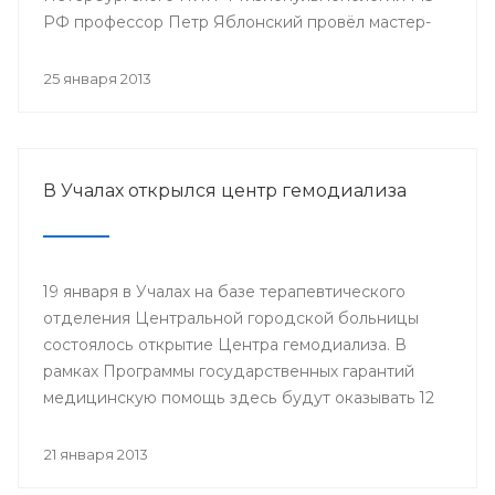
РФ профессор Петр Яблонский провёл мастер-
классы по торакальной хирургии «Хирургические
доступы в торакальной хирургии». С новыми
25 января 2013
высокотехнологичными операциями смогли
ознакомиться врачи РКБ им. Г.Г. Куватова и
Клиники БГМУ, курсанты ИПО, клинические
ординаторы, интерны и студенты старших
В Учалах открылся центр гемодиализа
курсов БГМУ.
19 января в Учалах на базе терапевтического
отделения Центральной городской больницы
состоялось открытие Центра гемодиализа. В
рамках Программы государственных гарантий
медицинскую помощь здесь будут оказывать 12
больным с хронической почечной
недостаточностью.
21 января 2013