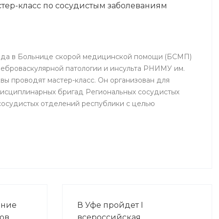
стер-класс по сосудистым заболеваниям
Ишимбай, Мелеуз, Кумертау, а
также Кугарчинского,
Федоровского и
Стерлибашевского районов
республики.
 года в Больнице скорой медицинской помощи (БСМП)
еброваскулярной патологии и инсульта РНИМУ им.
вы проводят мастер-класс. Он организован для
дисциплинарных бригад Региональных сосудистых
сосудистых отделений республики с целью
фессионального мастерства, обеспечения
казании медицинской помощи населению.
ание
В Уфе пройдет I
ов
всероссийская