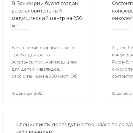
В Башкирии будет создан
Состоит
восстановительный
конфере
медицинский центр на 250
онколог
мест
В Башкирии разрабатывается
21 декабря
проект центра по
конферен
восстановительной медицине
Республи
для детей-инвалидов,
онкологи
рассчитанный на 250 мест. Об
состоится
этом на заседании
конфере
координационного Совета по
онколого
19 декабря 2012
19 декабря
делам инвалидов сообщила
заместитель Премьер-министра
Правительства Республики
Башкортостан Лилия Гумерова.
Специалисты проведут мастер-класс по сосу
заболеваниям