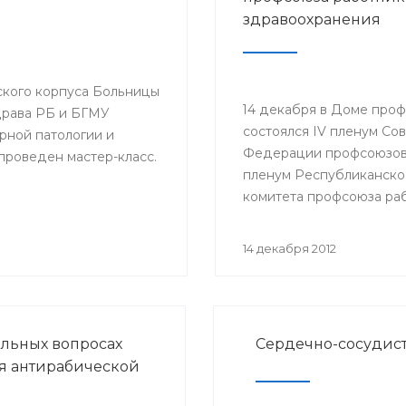
здравоохранения
еского корпуса Больницы
14 декабря в Доме про
рава РБ и БГМУ
состоялся IV пленум Со
ной патологии и
Федерации профсоюзов 
 проведен мастер-класс.
пленум Республиканско
комитета профсоюза ра
здравоохранения РФ. С
докладами выступили м
14 декабря 2012
здравоохранения РБ Ге
Шебаев, председатель
Республиканской орган
Башкортостана профсо
альных вопросах
Сердечно-сосудист
работников здравоохра
я антирабической
РФ Павел Зырянов и дру