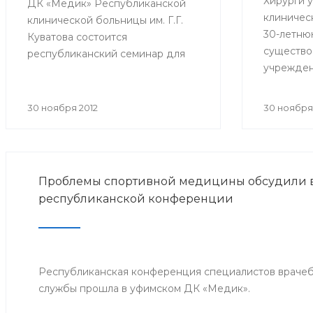
Хирурги 
ДК «Медик» Республиканской
клиничес
клинической больницы им. Г.Г.
30-летню
Куватова состоится
существо
республиканский семинар для
учрежден
врачей, ответственных за
миллиона
организацию оказания
перевязо
антирабической помощи в
30 ноября 2012
30 ноября
приемного
медицинских организациях
тысяч пл
республики. Мероприятие
вмешател
организовано Минздравом РБ с
целью совершенствования
Проблемы спортивной медицины обсудили в
антирабической помощи
республиканской конференции
населению Башкортостана.
Республиканская конференция специалистов враче
службы прошла в уфимском ДК «Медик».