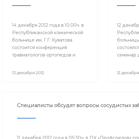
14 декабря 2012 года в 10.00ч. в
12 декаб
Республиканской клинической
Республи
больнице им. Г.Г. Куватова
больницы 
состоится конференция
состоялс
травматологов-ортопедов и
семинар 
протезистов республики
ответств
«Ортопедо-травматологическая
оказания
13 декабря 2012
12 декабря
помощь взрослому населению в
помощи в
межмуниципальных центрах РБ».
организа
Мероприятие организовано
Мероприя
Минздравом РБ в целях
Минздрав
Специалисты обсудят вопросы сосудистых з
повышения квалификации
совершен
врачей и улучшения качества
антираби
оказания медицинской помощи
населени
населению республики.
11 декабря 2012 года в 09.30ч. в ДК «Профсоюзов» с