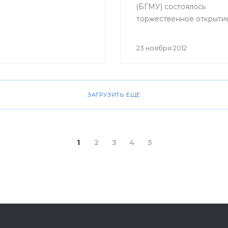
(БГМУ) состоялось
торжественное открыти
обучающего симуляцио
центра. Мероприятие б
23 ноября 2012
приурочено к 80-летне
юбилею университета.
ЗАГРУЗИТЬ ЕЩЕ
1
2
3
4
5