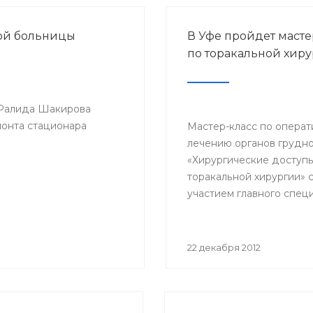
кой больницы
В Уфе пройдет масте
по торакальной хир
 Ралида Шакирова
монта стационара
Мастер-класс по опера
лечению органов грудно
«Хирургические доступы
торакальной хирургии» 
участием главного спец
по торакальной хирурги
фтизиатрии Минздрава
профессора Петра Ябло
22 декабря 2012
пройдет 24-25 января го
клинике БГМУ.