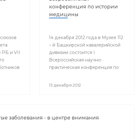
конференция по истории
медицины
фсоюзов
14 декабря 2012 года в Музее 112
вета
– й Башкирской кавалерийской
РБ и VII
дивизии состоится I
го
Всероссийская научно-
ботников
практическая конференция по
истории медицины
инистр
«Медицинское обеспечение
13 декабря 2012
оргий
воинских подразделений в годы
Великой Отечественной войны».
изации
юза
ые заболевания - в центре внимания
нения
гие.