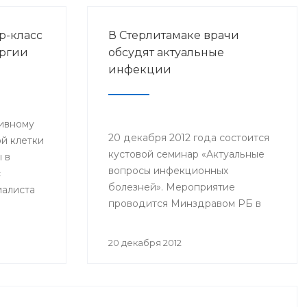
р-класс
В Стерлитамаке врачи
ургии
обсудят актуальные
инфекции
тивному
20 декабря 2012 года состоится
й клетки
кустовой семинар «Актуальные
 в
вопросы инфекционных
с
болезней». Мероприятие
иалиста
проводится Минздравом РБ в
и и
целях повышения квалификации
 РФ
врачей–инфекционистов,
нского
20 декабря 2012
терапевтов, педиатров, врачей
да в
общей практики, врачей станций
скорой медицинской помощи
городов Стерлитамак, Салават,