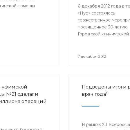
ицинской помощи
6 декабря 2012 года в т
«Нур» состоялось
торжественное меропри
посвященное 30-летию
Городской клинической
больницы № 21 города У
№21).
7 декабря 2012
и уфимской
Подведены итоги р
ы №21 сделали
врач года"
иллиона операций
В рамках XII Всеросси