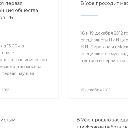
ся первая
В Уфе проходит ма
нция общества
ов РБ
18 и 19 декабря 2012
специалисты НИИ цер
 в 13.00ч. в
Н.И. Пирогова из Моск
ц-зале
специалистов мульти
канского клинического
центров и первичных 
ческого диспансера
повышения уровня про
 первая научная
преемственности в о
нция Общества
в РБ.
 2012
18 декабря 2012
дистым
В Уфе прошло засед
профсоюза работник