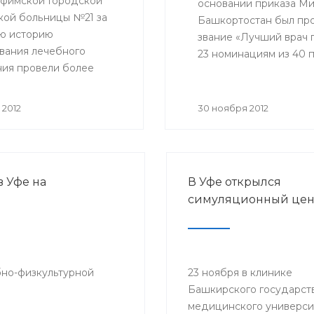
уфимской Городской
основании приказа М
кой больницы №21 за
Башкортостан был пр
ю историю
звание «Лучший врач г
вания лечебного
23 номинациям из 40 
ия провели более
 операций в условиях
чных и операционных
 2012
30 ноября 2012
 покоя, и около 400
ановых хирургических
ьств.
 Уфе на
В Уфе открылся
симуляционный цен
бно-физкультурной
23 ноября в клинике
Башкирского государст
медицинского универси