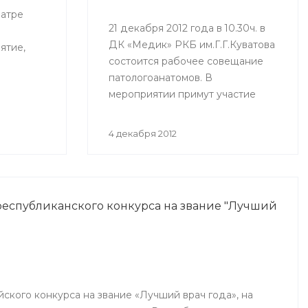
еатре
21 декабря 2012 года в 10.30ч. в
ДК «Медик» РКБ им.Г.Г.Куватова
ятие,
состоится рабочее совещание
патологоанатомов. В
мероприятии примут участие
фа (ГКБ
врачи, ответственные за
патологоанатомическую службу
4 декабря 2012
республики.
еспубликанского конкурса на звание "Лучший
йского конкурса на звание «Лучший врач года», на