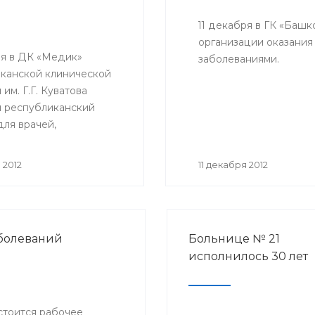
11 декабря в ГК «Баш
организации оказани
ря в ДК «Медик»
заболеваниями.
канской клинической
им. Г.Г. Куватова
я республиканский
для врачей,
енных за организацию
 антирабической
 2012
11 декабря 2012
 медицинских
циях республики.
тие организовано
ом РБ с целью
аболеваний
Больнице № 21
ствования
исполнилось 30 лет
ческой помощи
ю Башкортостана.
остоится рабочее