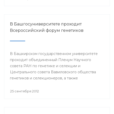
В Башгосуниверситете проходит
Всероссийский форум генетиков
В Башкирском государственном университете
проходит объединенный Пленум Научного
совета РАН по генетике и селекции и
Центрального совета Вавиловского общества
генетиков и селекционеров, а также
Всероссийская школа-конференция молодых
ученых «Актуальные проблемы генетики
25 сентября 2012
человека, растений и микроорганизмов».