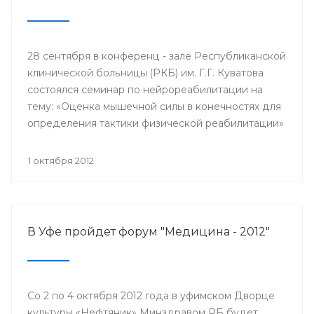
28 сентября в конференц - зале Республиканской
клинической больницы (РКБ) им. Г.Г. Куватова
состоялся семинар по нейрореабилитации на
тему: «Оценка мышечной силы в конечностях для
определения тактики физической реабилитации»
с участием ведущего нейрореабилитолога США
Синди Робинсон.
1 октября 2012
В Уфе пройдет форум "Медицина - 2012"
Со 2 по 4 октября 2012 года в уфимском Дворце
культуры «Нефтяник» Минздравом РБ будет