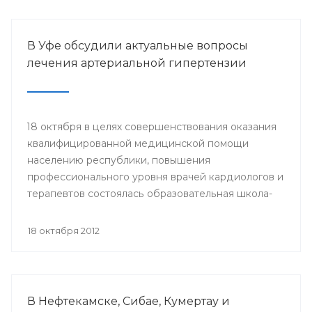
Медицинским Университетом при поддержке
Минздрава РБ и Национальной Федерации
Массажистов (г.Москва).
В Уфе обсудили актуальные вопросы
лечения артериальной гипертензии
18 октября в целях совершенствования оказания
квалифицированной медицинской помощи
населению республики, повышения
профессионального уровня врачей кардиологов и
терапевтов состоялась образовательная школа-
семинар «Артериальная гипертензия - врач,
больной, болезнь».
18 октября 2012
В Нефтекамске, Сибае, Кумертау и