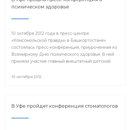
медицинской профилактики Сара Ахтямова,
психическом здоровье
представители клиник «Здоровье женщины»,
«Мой доктор», «Будь здоров», «Мать и дитя» и
другие.
10 октября 2012 года в пресс-центре
«Комсомольской правды» в Башкортостане»
состоялась пресс-конференция, приуроченная ко
Всемирному Дню психического здоровья. В ней
приняли участие главный внештатный детский
психиатр Минздрава РБ, заведующий кафедрой
психиатрии и наркологии БГМУ Владимир
10 октября 2012
Юлдашев, главный врач Республиканского
клинического психотерапевтического центра
Ильгиз Тимербулатов, заместитель главного врача
Республиканской психиатрической больницы №1
В Уфе пройдет конференция стоматологов
Минздрава РБ Фанзиля Мустафина.