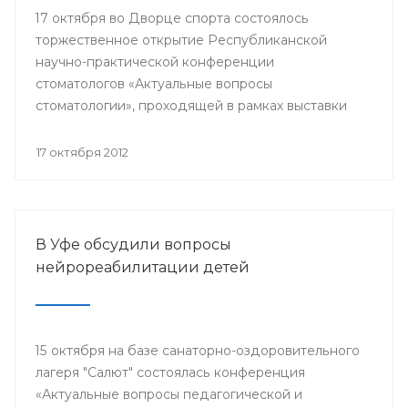
17 октября во Дворце спорта состоялось
торжественное открытие Республиканской
научно-практической конференции
стоматологов «Актуальные вопросы
стоматологии», проходящей в рамках выставки
стоматологического оборудования и материалов
«Дентал-Экспо. Стоматология Урала - 2012».
17 октября 2012
Организаторами мероприятия выступили
Министерство здравоохранения РБ,
стоматологическая Ассоциация РБ, Башкирский
государственный медицинский университет и
В Уфе обсудили вопросы
другие.
нейрореабилитации детей
15 октября на базе санаторно-оздоровительного
лагеря "Салют" состоялась конференция
«Актуальные вопросы педагогической и