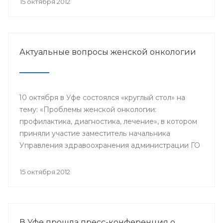
15 октября 2012
гинекологического отделения РКБ им. Г.Г.
Куватова.
Актуальные вопросы женской онкологии
10 октября в Уфе состоялся «круглый стол» на
тему: «Проблемы женской онкологии:
профилактика, диагностика, лечение», в котором
приняли участие заместитель начальника
Управления здравоохранения администрации ГО
г.Уфа Эльвина Хусаинова, заведующий
отделением операционной гинекологии
15 октября 2012
Республиканского клинического онкологического
диспансера Василий Пушкарев, член -
корреспондент Ассоциации онкологов РБ
Шамиль Ганцев, главный врач Городского центра
В Уфе прошла пресс-конференция о