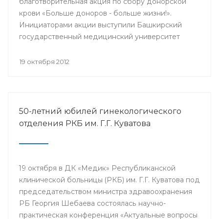
благотворительная акция по сбору донорской
крови «Больше доноров - больше жизни!».
Инициаторами акции выступили Башкирский
государственный медицинский университет
совместно с Республиканской станцией
переливания крови, профкомами БГМУ и УГНТУ.
19 октября 2012
50-летний юбилей гинекологического
отделения РКБ им. Г.Г. Куватова
19 октября в ДК «Медик» Республиканской
клинической больницы (РКБ) им. Г.Г. Куватова под
председательством министра здравоохранения
РБ Георгия Шебаева состоялась научно-
практическая конференция «Актуальные вопросы