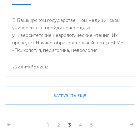
В Башкирском государственном медицинском
университете пройдут очередные
университетские неврологические чтения. Их
проведет Научно-образовательный центр БГМУ
«Психология, педагогика, неврология,
нейрореабилитация» под руководством
профессора Лейлы Ахмадеевой. В числе лекторов
23 сентября 2012
— преподаватели вуза и ведущий
нейрореабилитолог США доктор Синди
Робинсон.
ЗАГРУЗИТЬ ЕЩЕ
1
2
3
4
5