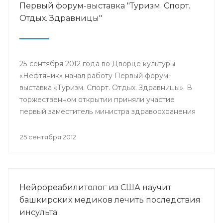
Первый форум-выставка "Туризм. Спорт.
Отдых. Здравницы"
25 сентября 2012 года во Дворце культуры
«Нефтяник» начал работу Первый форум-
выставка «Туризм. Спорт. Отдых. Здравницы». В
торжественном открытии приняли участие
первый заместитель министра здравоохранения
РБ Александр Афанасьев, председатель
Госкомитета РБ по предпринимательству и
25 сентября 2012
туризму Руслан Кинзикеев, заместитель
министра молодежной политики и спорта РБ
Руслан Бикимбетов, председатель Союза
туриндустрии Башкортостана Кинья Кускильдин
Нейрореабилитолог из США научит
и другие.
башкирских медиков лечить последствия
инсульта