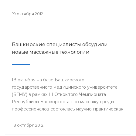
акушерства и гинекологии», посвященная 50-
летнему юбилею гинекологического отделения
19 октября 2012
РКБ им. Г.Г. Куватова.
Башкирские специалисты обсудили
новые массажные технологии
18 октября на базе Башкирского
государственного медицинского университета
(БГМУ) в рамках III Открытого Чемпионата
Республики Башкортостан по массажу среди
профессионалов состоялась научно-практическая
конференция «Новые массажные технологии».
Мероприятие организовано «Ассоциацией
18 октября 2012
массажистов РБ», Башкирским Государственным