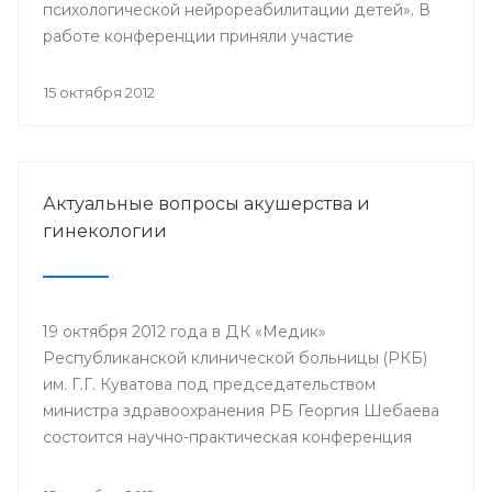
психологической нейрореабилитации детей». В
работе конференции приняли участие
заместитель министра здравоохранения РБ
Ралида Шакирова, главный внештатный
15 октября 2012
специалист по педагогической работе
Минздрава РБ Гузель Хасанова, заведующая
кафедрой коррекционной педагогики Института
развития образования РБ Эльза Абуталипова, а
Актуальные вопросы акушерства и
также врачи, психологи, педагоги, дефектологи
гинекологии
республики и Москвы.
19 октября 2012 года в ДК «Медик»
Республиканской клинической больницы (РКБ)
им. Г.Г. Куватова под председательством
министра здравоохранения РБ Георгия Шебаева
состоится научно-практическая конференция
«Актуальные вопросы акушерства и гинекологии»,
посвященная 50-летнему юбилею