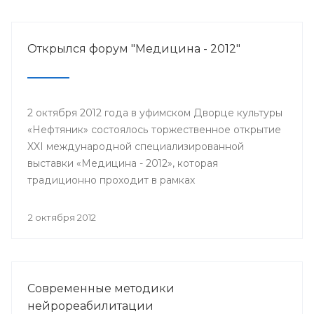
Открылся форум "Медицина - 2012"
2 октября 2012 года в уфимском Дворце культуры
«Нефтяник» состоялось торжественное открытие
XXI международной специализированной
выставки «Медицина - 2012», которая
традиционно проходит в рамках
республиканского медицинского форума.
Соорганизаторами масштабного мероприятия
2 октября 2012
традиционно выступили Министерство
здравоохранения Республики Башкортостан, ГУП
«Медтехника» и выставочный центр «Башэкспо».
Современные методики
нейрореабилитации