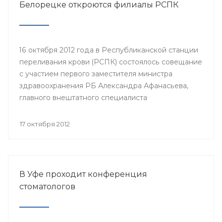
Белорецке откроются филиалы РСПК
16 октября 2012 года в Республиканской станции
переливания крови (РСПК) состоялось совещание
с участием первого заместителя министра
здравоохранения РБ Александра Афанасьева,
главного внештатного специалиста
трансфузиолога Минздрава РБ, главного врача
РСПК Урала Султанбаева, главных врачей и
17 октября 2012
заведующих отделениями переливания крови
центральных городских больниц городов
Нефтекамск, Сибай, Кумертау и Центральной
городской клинической больницы Белорецка.
В Уфе проходит конференция
стоматологов