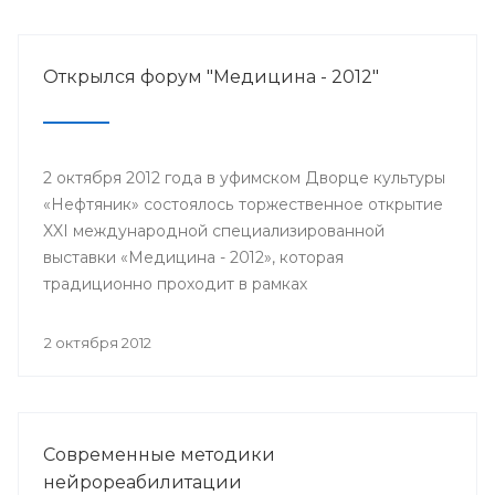
Открылся форум "Медицина - 2012"
2 октября 2012 года в уфимском Дворце культуры
«Нефтяник» состоялось торжественное открытие
XXI международной специализированной
выставки «Медицина - 2012», которая
традиционно проходит в рамках
республиканского медицинского форума.
Соорганизаторами масштабного мероприятия
2 октября 2012
традиционно выступили Министерство
здравоохранения Республики Башкортостан, ГУП
«Медтехника» и выставочный центр «Башэкспо».
Современные методики
нейрореабилитации