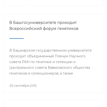
В Башгосуниверситете проходит
Всероссийский форум генетиков
В Башкирском государственном университете
проходит объединенный Пленум Научного
совета РАН по генетике и селекции и
Центрального совета Вавиловского общества
генетиков и селекционеров, а также
Всероссийская школа-конференция молодых
ученых «Актуальные проблемы генетики
25 сентября 2012
человека, растений и микроорганизмов».