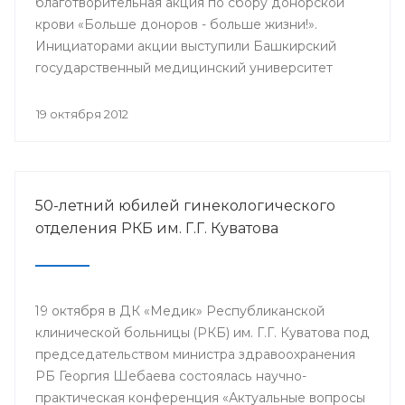
благотворительная акция по сбору донорской
крови «Больше доноров - больше жизни!».
Инициаторами акции выступили Башкирский
государственный медицинский университет
совместно с Республиканской станцией
переливания крови, профкомами БГМУ и УГНТУ.
19 октября 2012
50-летний юбилей гинекологического
отделения РКБ им. Г.Г. Куватова
19 октября в ДК «Медик» Республиканской
клинической больницы (РКБ) им. Г.Г. Куватова под
председательством министра здравоохранения
РБ Георгия Шебаева состоялась научно-
практическая конференция «Актуальные вопросы