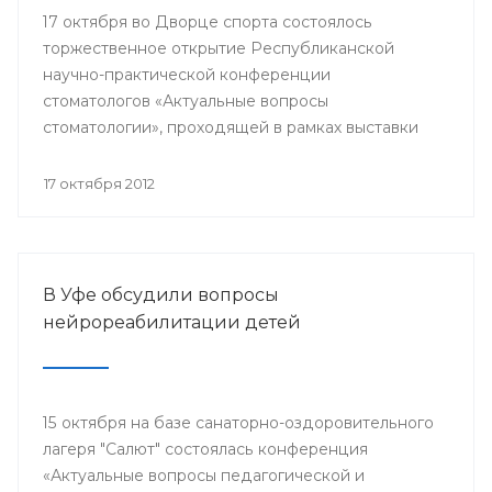
17 октября во Дворце спорта состоялось
торжественное открытие Республиканской
научно-практической конференции
стоматологов «Актуальные вопросы
стоматологии», проходящей в рамках выставки
стоматологического оборудования и материалов
«Дентал-Экспо. Стоматология Урала - 2012».
17 октября 2012
Организаторами мероприятия выступили
Министерство здравоохранения РБ,
стоматологическая Ассоциация РБ, Башкирский
государственный медицинский университет и
В Уфе обсудили вопросы
другие.
нейрореабилитации детей
15 октября на базе санаторно-оздоровительного
лагеря "Салют" состоялась конференция
«Актуальные вопросы педагогической и