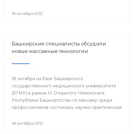
акушерства и гинекологии», посвященная 50-
летнему юбилею гинекологического отделения
19 октября 2012
РКБ им. Г.Г. Куватова.
Башкирские специалисты обсудили
новые массажные технологии
18 октября на базе Башкирского
государственного медицинского университета
(БГМУ) в рамках III Открытого Чемпионата
Республики Башкортостан по массажу среди
профессионалов состоялась научно-практическая
конференция «Новые массажные технологии».
Мероприятие организовано «Ассоциацией
18 октября 2012
массажистов РБ», Башкирским Государственным