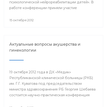
психологической нейрореабилитации детей». В
работе конференции приняли участие
заместитель министра здравоохранения РБ
Ралида Шакирова, главный внештатный
15 октября 2012
специалист по педагогической работе
Минздрава РБ Гузель Хасанова, заведующая
кафедрой коррекционной педагогики Института
развития образования РБ Эльза Абуталипова, а
Актуальные вопросы акушерства и
также врачи, психологи, педагоги, дефектологи
гинекологии
республики и Москвы.
19 октября 2012 года в ДК «Медик»
Республиканской клинической больницы (РКБ)
им. Г.Г. Куватова под председательством
министра здравоохранения РБ Георгия Шебаева
состоится научно-практическая конференция
«Актуальные вопросы акушерства и гинекологии»,
посвященная 50-летнему юбилею