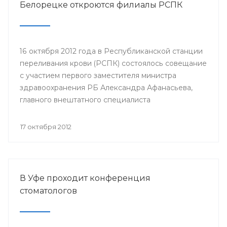
Белорецке откроются филиалы РСПК
16 октября 2012 года в Республиканской станции
переливания крови (РСПК) состоялось совещание
с участием первого заместителя министра
здравоохранения РБ Александра Афанасьева,
главного внештатного специалиста
трансфузиолога Минздрава РБ, главного врача
РСПК Урала Султанбаева, главных врачей и
17 октября 2012
заведующих отделениями переливания крови
центральных городских больниц городов
Нефтекамск, Сибай, Кумертау и Центральной
городской клинической больницы Белорецка.
В Уфе проходит конференция
стоматологов