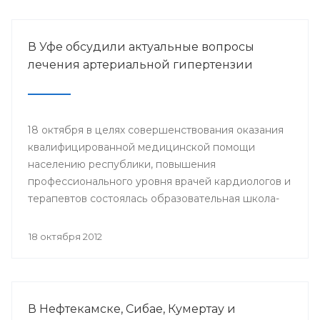
Медицинским Университетом при поддержке
Минздрава РБ и Национальной Федерации
Массажистов (г.Москва).
В Уфе обсудили актуальные вопросы
лечения артериальной гипертензии
18 октября в целях совершенствования оказания
квалифицированной медицинской помощи
населению республики, повышения
профессионального уровня врачей кардиологов и
терапевтов состоялась образовательная школа-
семинар «Артериальная гипертензия - врач,
больной, болезнь».
18 октября 2012
В Нефтекамске, Сибае, Кумертау и