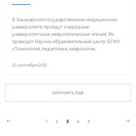
В Башкирском государственном медицинском
университете пройдут очередные
университетские неврологические чтения. Их
проведет Научно-образовательный центр БГМУ
«Психология, педагогика, неврология,
нейрореабилитация» под руководством
профессора Лейлы Ахмадеевой. В числе лекторов
23 сентября 2012
— преподаватели вуза и ведущий
нейрореабилитолог США доктор Синди
Робинсон.
ЗАГРУЗИТЬ ЕЩЕ
1
2
3
4
5