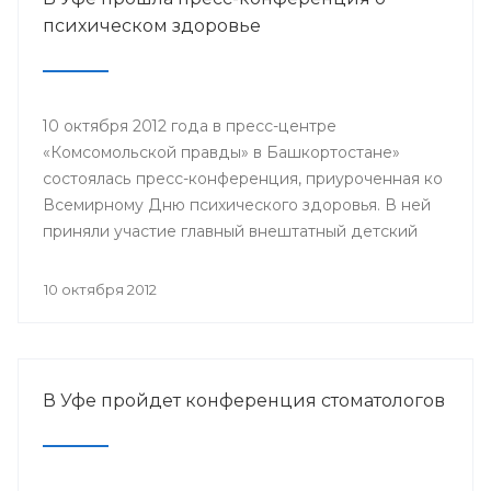
медицинской профилактики Сара Ахтямова,
психическом здоровье
представители клиник «Здоровье женщины»,
«Мой доктор», «Будь здоров», «Мать и дитя» и
другие.
10 октября 2012 года в пресс-центре
«Комсомольской правды» в Башкортостане»
состоялась пресс-конференция, приуроченная ко
Всемирному Дню психического здоровья. В ней
приняли участие главный внештатный детский
психиатр Минздрава РБ, заведующий кафедрой
психиатрии и наркологии БГМУ Владимир
10 октября 2012
Юлдашев, главный врач Республиканского
клинического психотерапевтического центра
Ильгиз Тимербулатов, заместитель главного врача
Республиканской психиатрической больницы №1
В Уфе пройдет конференция стоматологов
Минздрава РБ Фанзиля Мустафина.