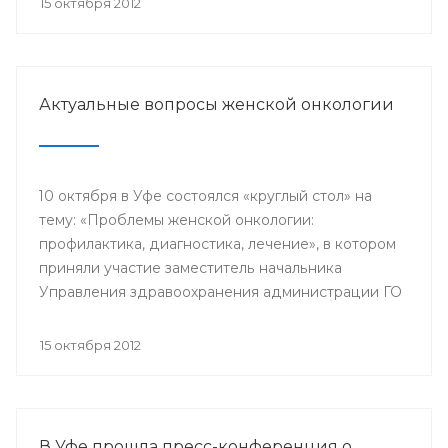
15 октября 2012
гинекологического отделения РКБ им. Г.Г.
Куватова.
Актуальные вопросы женской онкологии
10 октября в Уфе состоялся «круглый стол» на
тему: «Проблемы женской онкологии:
профилактика, диагностика, лечение», в котором
приняли участие заместитель начальника
Управления здравоохранения администрации ГО
г.Уфа Эльвина Хусаинова, заведующий
отделением операционной гинекологии
15 октября 2012
Республиканского клинического онкологического
диспансера Василий Пушкарев, член -
корреспондент Ассоциации онкологов РБ
Шамиль Ганцев, главный врач Городского центра
В Уфе прошла пресс-конференция о