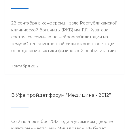
28 сентября в конференц - зале Республиканской
клинической больницы (РКБ) им. Г.Г. Куватова
состоялся семинар по нейрореабилитации на
тему: «Оценка мышечной силы в конечностях для
определения тактики физической реабилитации»
с участием ведущего нейрореабилитолога США
Синди Робинсон.
1 октября 2012
В Уфе пройдет форум "Медицина - 2012"
Со 2 по 4 октября 2012 года в уфимском Дворце
культуры «Нефтяник» Минздравом РБ будет