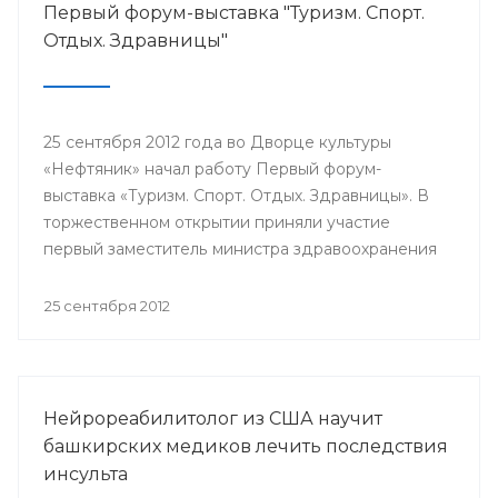
Первый форум-выставка "Туризм. Спорт.
Отдых. Здравницы"
25 сентября 2012 года во Дворце культуры
«Нефтяник» начал работу Первый форум-
выставка «Туризм. Спорт. Отдых. Здравницы». В
торжественном открытии приняли участие
первый заместитель министра здравоохранения
РБ Александр Афанасьев, председатель
Госкомитета РБ по предпринимательству и
25 сентября 2012
туризму Руслан Кинзикеев, заместитель
министра молодежной политики и спорта РБ
Руслан Бикимбетов, председатель Союза
туриндустрии Башкортостана Кинья Кускильдин
Нейрореабилитолог из США научит
и другие.
башкирских медиков лечить последствия
инсульта