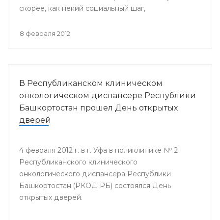
скорее, как некий социальный шаг,
направленный на поддержку людей, попавших в
эту печальную категорию.
8 февраля 2012
В Республиканском клиническом
онкологическом диспансере Республики
Башкортостан прошел День открытых
дверей
4 февраля 2012 г. в г. Уфа в поликлинике № 2
Республиканского клинического
онкологического диспансера Республики
Башкортостан (РКОД РБ) состоялся День
открытых дверей.