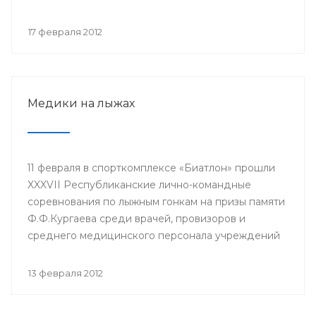
Ралида Шакирова, заведующий кафедрой
фтизиопульмонологии Башкирского
17 февраля 2012
государственного медицинского университета
(БГМУ) Ханиф Аминев, заведующий кафедрой
педиатрии ИПО БГМУ Айрат Муталов и другие.
Медики на лыжах
11 февраля в спорткомплексе «Биатлон» прошли
XXXVII Республиканские лично-командные
соревнования по лыжным гонкам на призы памяти
Ф.Ф.Кургаева среди врачей, провизоров и
среднего медицинского персонала учреждений
здравоохранения республики, студентов и
профессорско-преподавательского состава
13 февраля 2012
Башкирского государственного медицинского
университета. Организаторами выступили