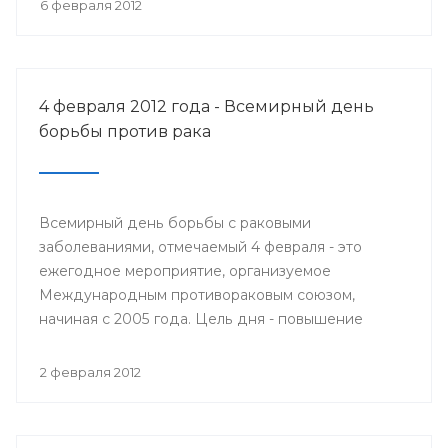
6 февраля 2012
4 февраля 2012 года - Всемирный день
борьбы против рака
Всемирный день борьбы с раковыми
заболеваниями, отмечаемый 4 февраля - это
ежегодное мероприятие, организуемое
Международным противораковым союзом,
начиная с 2005 года. Цель дня - повышение
осведомлённости общественности об
онкологических заболеваниях, их
2 февраля 2012
предупреждению, выявлению, лечению и призыв
к политикам относиться к раку, как политическому
приоритету.