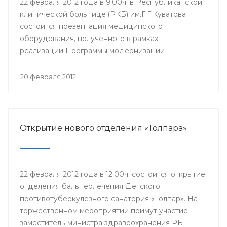
22 февраля 2012 года в 9.00ч. в Республиканской
клинической больнице (РКБ) им.Г.Г.Куватова
состоится презентация медицинского
оборудования, полученного в рамках
реализации Программы модернизации
здравоохранения на 2011-2012 годы. В
мероприятии примут участие министр
20 февраля 2012
здравоохранения Республики Башкортостан
Георгий Шебаев, заместители главного врача,
заведующие отделениями, сотрудники РКБ
им.Г.Г.Куватова и другие.
Открытие нового отделения «Толпара»
22 февраля 2012 года в 12.00ч. состоится открытие
отделения бальнеолечения Детского
противотуберкулезного санатория «Толпар». На
торжественном мероприятии примут участие
заместитель министра здравоохранения РБ