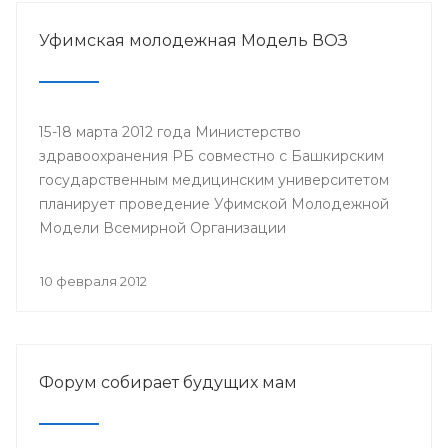
Министерство здравоохранения Республики
Башкортостан, Республиканская организация
Уфимская молодежная Модель ВОЗ
Башкортостана профсоюза работников
здравоохранения Российской Федерации,
Башкирский государственный медицинский
университет.
15-18 марта 2012 года Министерство
здравоохранения РБ совместно с Башкирским
государственным медицинским университетом
планирует проведение Уфимской Молодежной
Модели Всемирной Организации
Здравоохранения (ВОЗ).
10 февраля 2012
Форум собирает будущих мам