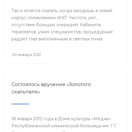
Так и хочется сказать, когда заходишь в новый
корпус поликлиники №47. Чистота, уют,
отсутствие больших очередей. Кабинеты
терапевтов, узких специалистов, процедурные
радуют глаз выполненным в светлых тонах
дизайном, современным медицинским
оборудованием.
30 января 2012
Состоялось вручение «Золотого
скальпеля»
18 января 2012 года в Доме культуры «Медик»
Республиканской клинической больницы им. Г.Г.