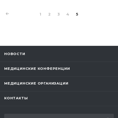
Это очередной этап действия госпрограммы по
увеличению рождаемости, снижению
младенческой смертности и улучшению
1
2
3
4
5
здоровья детей.
НОВОСТИ
МЕДИЦИНСКИЕ КОНФЕРЕНЦИИ
МЕДИЦИНСКИЕ ОРГАНИЗАЦИИ
КОНТАКТЫ