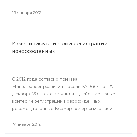
на которой состоялось обсуждение актуальных
вопросов здравоохранения.
18 января 2012
Изменились критерии регистрации
новорожденных
С 2012 года согласно приказа
Минздравсоцразвития России № 1687н от 27
декабря 2011 года вступили в действие новые
критерии регистрации новорожденных,
рекомендованные Всемирной организацией
здравоохранения. В роддомах всех регионов
страны будут выхаживать младенцев с
17 января 2012
экстремально низким весом – от 500 граммов.