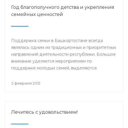
Год благополучного детства и укрепления
семейных ценностей
Поддержка семьи в Башкортостане всегда
являлась одним из традиционных и приоритетных
направлений деятельности республики. Большое
внимание уделяется мероприятиям по
поддержке молодых семей, выделяются
значительные средства из бюджета в виде
материнского капитала, строятся современные
2 февраля 2012
медицинские центры сопровождения
беременности и родов.
Лечитесь с удовольствием!