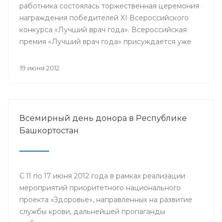
работника состоялась торжественная церемония
награждения победителей XI Всероссийского
конкурса «Лучший врач года». Всероссийская
премия «Лучший врач года» присуждается уже
одиннадцатый год. В 33-х номинациях за звание
лучшего боролись специалисты со всей страны.
19 июня 2012
Всероссийской премии в разных номинациях
удостоились и медицинские работники
Республики Башкортостан.
Всемирный день донора в Республике
Башкортостан
С 11 по 17 июня 2012 года в рамках реализации
мероприятий приоритетного национального
проекта «Здоровье», направленных на развитие
службы крови, дальнейшей пропаганды