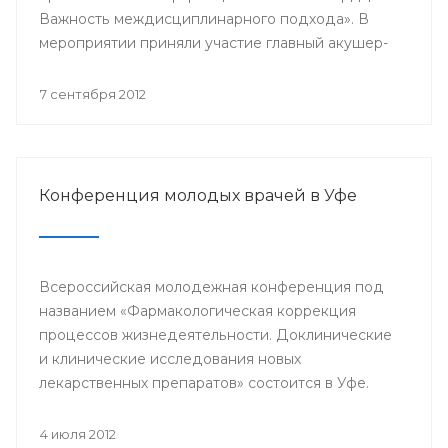
Важность междисциплинарного подхода». В
мероприятии приняли участие главный акушер-
гинеколог Минздрава РБ Азамат Файзуллин,
заместитель начальника Управления
7 сентября 2012
здравоохранения по детству и
родовспоможению Администрации ГО г.Уфа
Эльвина Хусаинова, д.м.н., профессор,
заведующий кафедрой акушерства и
Конференция молодых врачей в Уфе
гинекологии БГМУ Василий Кулавский,
профессора ведущих клиник Москвы: Рафаэль
Оганов, Виктория Мычка, Вера Балан, акушеры-
гинекологи, детские гинекологи, кардиологи,
Всероссийская молодежная конференция под
эндокринологи, врачи общей практики,
названием «Фармакологическая коррекция
терапевты, сотрудники профильных кафедр
процессов жизнедеятельности. Доклинические
БГМУ.
и клинические исследования новых
лекарственных препаратов» состоится в Уфе.
4 июля 2012