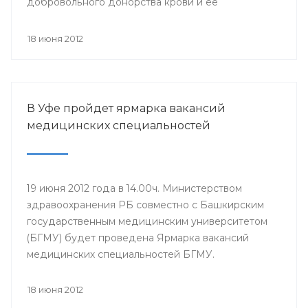
добровольного донорства крови и ее
компонентов, прошла Всероссийская
информационная акция «Спасибо, донор!»,
18 июня 2012
приуроченная к Всемирному дню донора крови.
В Уфе пройдет ярмарка вакансий
медицинских специальностей
19 июня 2012 года в 14.00ч. Министерством
здравоохранения РБ совместно с Башкирским
государственным медицинским университетом
(БГМУ) будет проведена Ярмарка вакансий
медицинских специальностей БГМУ.
Мероприятие проводится в целях обеспечения
лечебно-профилактических учреждений (ЛПУ)
18 июня 2012
республики молодыми специалистами. Для