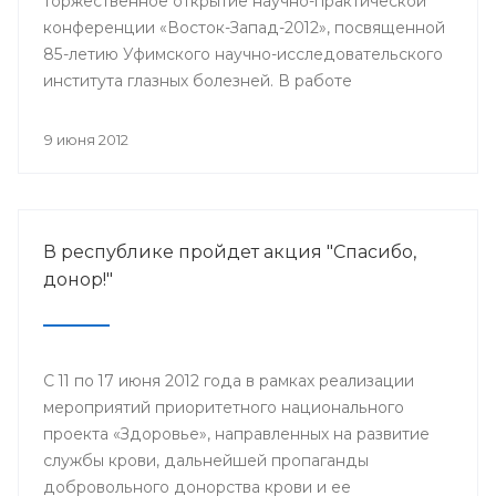
торжественное открытие научно-практической
конференции «Восток-Запад-2012», посвященной
85-летию Уфимского научно-исследовательского
института глазных болезней. В работе
конференции принимают участие более 500
ведущих офтальмологов России и мира.
9 июня 2012
В республике пройдет акция "Спасибо,
донор!"
С 11 по 17 июня 2012 года в рамках реализации
мероприятий приоритетного национального
проекта «Здоровье», направленных на развитие
службы крови, дальнейшей пропаганды
добровольного донорства крови и ее