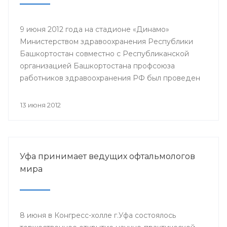
9 июня 2012 года на стадионе «Динамо»
Министерством здравоохранения Республики
Башкортостан совместно с Республиканской
организацией Башкортостана профсоюза
работников здравоохранения РФ был проведен
легкоатлетический кросс среди работников
отрасли здравоохранения, посвященный Дню
13 июня 2012
медицинского работника и Году благополучного
детства и укрепления семейных ценностей.
Мероприятие организовано для привлечения к
систематическим занятиям физической культурой
Уфа принимает ведущих офтальмологов
и спортом, укрепления здоровья работников
мира
сферы здравоохранения.
8 июня в Конгресс-холле г.Уфа состоялось