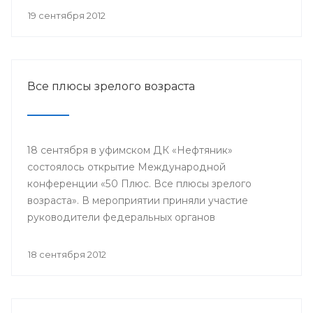
репродуктивного здоровья женщин и питание
19 сентября 2012
недоношенных детей».
Все плюсы зрелого возраста
18 сентября в уфимском ДК «Нефтяник»
состоялось открытие Международной
конференции «50 Плюс. Все плюсы зрелого
возраста». В мероприятии приняли участие
руководители федеральных органов
исполнительной власти, органов местного
самоуправления, представители международных
18 сентября 2012
и общероссийских общественных организаций,
гости из Канады, Швейцарии, Греции, Эквадора,
Ирана и других стран.