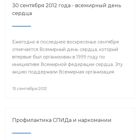
30 сентября 2012 года - всемирный день
сердца
Ежегодно в последнее воскресенье сентября
отмечается Всемирный день сердца, который
впервые был организован в 1999 году по
инициативе Всемирной федерации сердца. Эту
акцию поддержали Всемирная организация
здравоохранения, ЮНЕСКО и другие значимые
организации.
15 сентября 2012
Профилактика СПИДа и наркомании