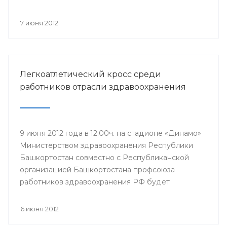
компонентов, проводится Всероссийская
информационная акция «Спасибо, донор!»,
7 июня 2012
приуроченная к Всемирному дню донора крови.
Легкоатлетический кросс среди
работников отрасли здравоохранения
9 июня 2012 года в 12.00ч. на стадионе «Динамо»
Министерством здравоохранения Республики
Башкортостан совместно с Республиканской
организацией Башкортостана профсоюза
работников здравоохранения РФ будет
проведен легкоатлетический кросс среди
работников отрасли здравоохранения,
6 июня 2012
посвященный Дню медицинского работника и