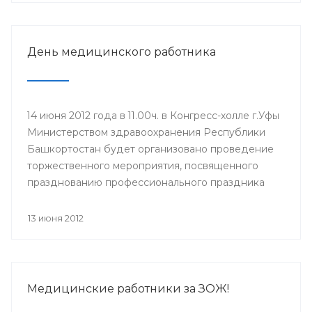
участия в нем приглашаются главные врачи ЛПУ,
врачи-интерны, клинические ординаторы,
выпускники 2012 года.
День медицинского работника
14 июня 2012 года в 11.00ч. в Конгресс-холле г.Уфы
Министерством здравоохранения Республики
Башкортостан будет организовано проведение
торжественного мероприятия, посвященного
празднованию профессионального праздника
Дня медицинского работника (17 июня). Для
участия в мероприятии приглашены
13 июня 2012
руководители учреждений здравоохранения,
Управления здравоохранения Администрации
ГО г.Уфа, образовательных учреждений и
государственных унитарных предприятий,
Медицинские работники за ЗОЖ!
ветераны системы здравоохранения.