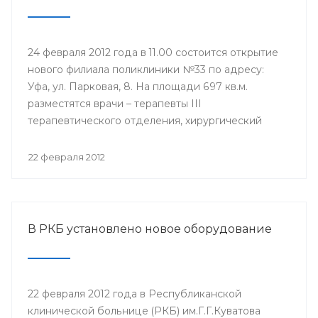
24 февраля 2012 года в 11.00 состоится открытие
нового филиала поликлиники №33 по адресу:
Уфа, ул. Парковая, 8. На площади 697 кв.м.
разместятся врачи – терапевты III
терапевтического отделения, хирургический
кабинет, кабинеты инфекциониста, окулиста,
невролога, физиотерапевтическое отделение,
22 февраля 2012
оснащенные современной техникой. Новый
филиал будет оказывать медицинские услуги
уфимцам, которые ранее обращались в бывшую
Городскую клиническую больницу №6.
В РКБ установлено новое оборудование
22 февраля 2012 года в Республиканской
клинической больнице (РКБ) им.Г.Г.Куватова