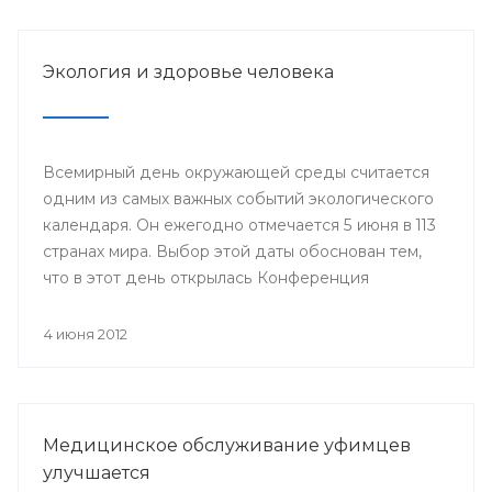
Году благополучного детства и укрепления
семейных ценностей.
Экология и здоровье человека
Всемирный день окружающей среды считается
одним из самых важных событий экологического
календаря. Он ежегодно отмечается 5 июня в 113
странах мира. Выбор этой даты обоснован тем,
что в этот день открылась Конференция
Организации Объединенных Наций по
проблемам окружающей человека среды
4 июня 2012
(Стокгольм, 1972 год), за которой последовало
создание Программы Организации
Объединенных Наций по окружающей среде
(ЮНЕП).
Медицинское обслуживание уфимцев
улучшается