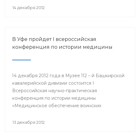
организации Башкортостана профсоюза
14 декабря 2012
работников здравоохранения РФ Павел Зырянов
и другие.
В Уфе пройдет I всероссийская
конференция по истории медицины
14 декабря 2012 года в Музее 112 – й Башкирской
кавалерийской дивизии состоится I
Всероссийская научно-практическая
конференция по истории медицины
«Медицинское обеспечение воинских
подразделений в годы Великой Отечественной
войны».
13 декабря 2012