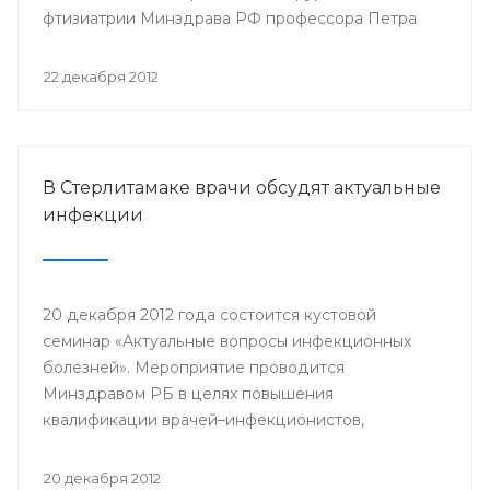
фтизиатрии Минздрава РФ профессора Петра
Яблонского пройдет 24-25 января года в клинике
БГМУ.
22 декабря 2012
В Стерлитамаке врачи обсудят актуальные
инфекции
20 декабря 2012 года состоится кустовой
семинар «Актуальные вопросы инфекционных
болезней». Мероприятие проводится
Минздравом РБ в целях повышения
квалификации врачей–инфекционистов,
терапевтов, педиатров, врачей общей практики,
врачей станций скорой медицинской помощи
20 декабря 2012