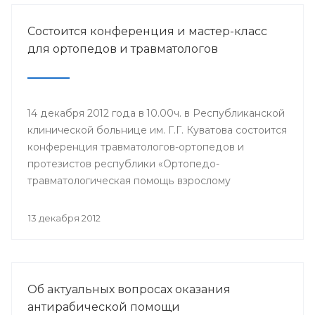
Состоится конференция и мастер-класс
для ортопедов и травматологов
14 декабря 2012 года в 10.00ч. в Республиканской
клинической больнице им. Г.Г. Куватова состоится
конференция травматологов-ортопедов и
протезистов республики «Ортопедо-
травматологическая помощь взрослому
населению в межмуниципальных центрах РБ».
Мероприятие организовано Минздравом РБ в
13 декабря 2012
целях повышения квалификации врачей и
улучшения качества оказания медицинской
помощи населению республики.
Об актуальных вопросах оказания
антирабической помощи