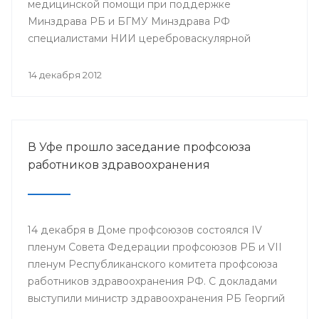
медицинской помощи при поддержке
Минздрава РБ и БГМУ Минздрава РФ
специалистами НИИ цереброваскулярной
патологии и инсульта РНИМУ им. Н.И. Пирогова
(г.Москва) будет проведен мастер-класс.
14 декабря 2012
В Уфе прошло заседание профсоюза
работников здравоохранения
14 декабря в Доме профсоюзов состоялся IV
пленум Совета Федерации профсоюзов РБ и VII
пленум Республиканского комитета профсоюза
работников здравоохранения РФ. С докладами
выступили министр здравоохранения РБ Георгий
Шебаев, председатель Республиканской