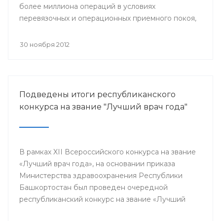
более миллиона операций в условиях
перевязочных и операционных приемного покоя,
и около 400 тысяч плановых хирургических
вмешательств.
30 ноября 2012
Подведены итоги республиканского
конкурса на звание "Лучший врач года"
В рамках XII Всероссийского конкурса на звание
«Лучший врач года», на основании приказа
Министерства здравоохранения Республики
Башкортостан был проведен очередной
республиканский конкурс на звание «Лучший
врач года», в котором приняли участие 64