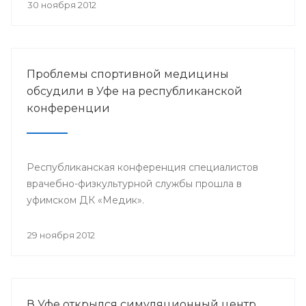
претендента по 23 номинациям из 40
30 ноября 2012
предложенных.
Проблемы спортивной медицины
обсудили в Уфе на республиканской
конференции
Республиканская конференция специалистов
врачебно-физкультурной службы прошла в
уфимском ДК «Медик».
29 ноября 2012
В Уфе открылся симуляционный центр