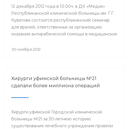
12 декабря 2012 года в 10.00ч. в ДК «Медик»
Республиканской клинической больницы им. Г.Г.
Куватова состоится республиканский семинар
для врачей, ответственных за организацию
оказания антирабической помощи в медицинских
организациях республики. Мероприятие
организовано Минздравом РБ с целью
30 ноября 2012
совершенствования антирабической помощи
населению Башкортостана.
Хирурги уфимской больницы №21
сделали более миллиона операций
Хирурги уфимской Городской клинической
больницы №21 за 30-летнюю историю
существования лечебного учреждения провели