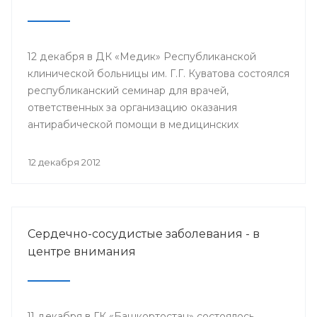
12 декабря в ДК «Медик» Республиканской
клинической больницы им. Г.Г. Куватова состоялся
республиканский семинар для врачей,
ответственных за организацию оказания
антирабической помощи в медицинских
организациях республики. Мероприятие
организовано Минздравом РБ с целью
12 декабря 2012
совершенствования антирабической помощи
населению Башкортостана.
Сердечно-сосудистые заболевания - в
центре внимания
11 декабря в ГК «Башкортостан» состоялось