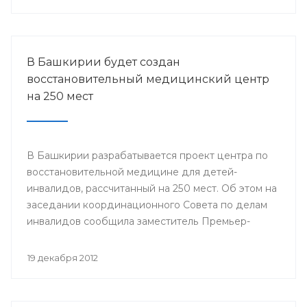
городов Стерлитамак, Салават, Ишимбай, Мелеуз,
Кумертау, а также Кугарчинского, Федоровского и
Стерлибашевского районов республики.
В Башкирии будет создан
восстановительный медицинский центр
на 250 мест
В Башкирии разрабатывается проект центра по
восстановительной медицине для детей-
инвалидов, рассчитанный на 250 мест. Об этом на
заседании координационного Совета по делам
инвалидов сообщила заместитель Премьер-
министра Правительства Республики
Башкортостан Лилия Гумерова.
19 декабря 2012