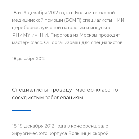
18 и 19 декабря 2012 года в Больнице скорой
медицинской помощи (БСМП) специалисты НИИ
цереброваскулярной патологии и инсульта
РНИМУ им. Н.И. Пирогова из Москвы проводят
мастер-класс. Он организован для специалистов
мультидисциплинарных бригад Региональных
сосудистых центров и первичных сосудистых
18 декабря 2012
отделений республики с целью повышения
уровня профессионального мастерства,
обеспечения преемственности в оказании
медицинской помощи населению.
Специалисты проведут мастер-класс по
сосудистым заболеваниям
18-19 декабря 2012 года в конференц-зале
хирургического корпуса Больницы скорой