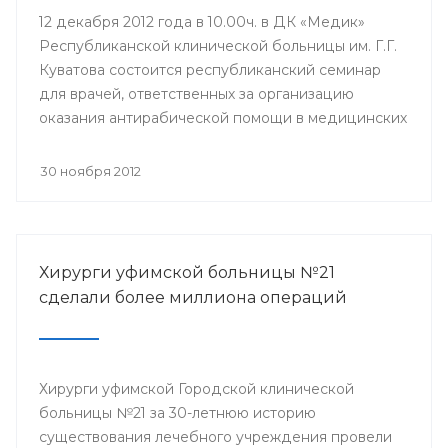
12 декабря 2012 года в 10.00ч. в ДК «Медик»
Республиканской клинической больницы им. Г.Г.
Куватова состоится республиканский семинар
для врачей, ответственных за организацию
оказания антирабической помощи в медицинских
организациях республики. Мероприятие
организовано Минздравом РБ с целью
30 ноября 2012
совершенствования антирабической помощи
населению Башкортостана.
Хирурги уфимской больницы №21
сделали более миллиона операций
Хирурги уфимской Городской клинической
больницы №21 за 30-летнюю историю
существования лечебного учреждения провели