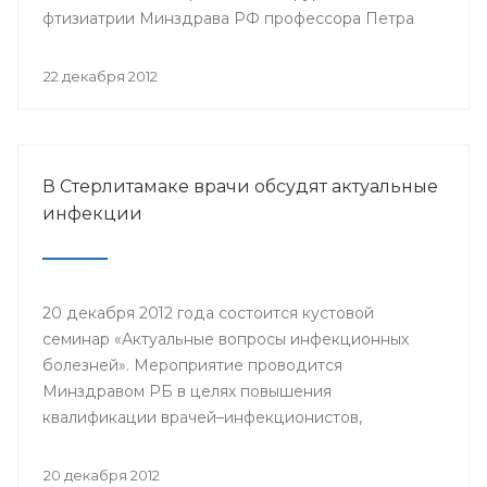
фтизиатрии Минздрава РФ профессора Петра
Яблонского пройдет 24-25 января года в клинике
БГМУ.
22 декабря 2012
В Стерлитамаке врачи обсудят актуальные
инфекции
20 декабря 2012 года состоится кустовой
семинар «Актуальные вопросы инфекционных
болезней». Мероприятие проводится
Минздравом РБ в целях повышения
квалификации врачей–инфекционистов,
терапевтов, педиатров, врачей общей практики,
врачей станций скорой медицинской помощи
20 декабря 2012