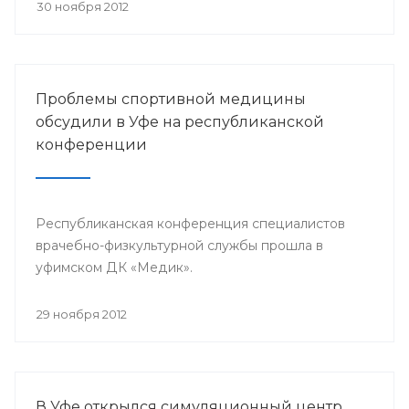
претендента по 23 номинациям из 40
30 ноября 2012
предложенных.
Проблемы спортивной медицины
обсудили в Уфе на республиканской
конференции
Республиканская конференция специалистов
врачебно-физкультурной службы прошла в
уфимском ДК «Медик».
29 ноября 2012
В Уфе открылся симуляционный центр