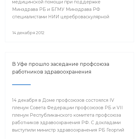
медицинской помощи при поддержке
Минздрава РБ и БГМУ Минздрава РФ
специалистами НИИ цереброваскулярной
патологии и инсульта РНИМУ им. Н.И. Пирогова
(г.Москва) будет проведен мастер-класс.
14 декабря 2012
В Уфе прошло заседание профсоюза
работников здравоохранения
14 декабря в Доме профсоюзов состоялся IV
пленум Совета Федерации профсоюзов РБ и VII
пленум Республиканского комитета профсоюза
работников здравоохранения РФ. С докладами
выступили министр здравоохранения РБ Георгий
Шебаев, председатель Республиканской