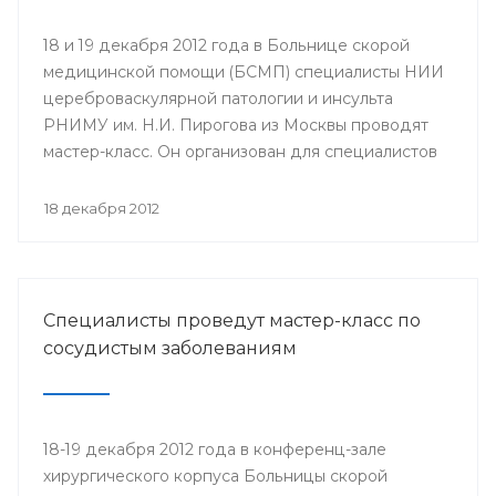
18 и 19 декабря 2012 года в Больнице скорой
медицинской помощи (БСМП) специалисты НИИ
цереброваскулярной патологии и инсульта
РНИМУ им. Н.И. Пирогова из Москвы проводят
мастер-класс. Он организован для специалистов
мультидисциплинарных бригад Региональных
сосудистых центров и первичных сосудистых
18 декабря 2012
отделений республики с целью повышения
уровня профессионального мастерства,
обеспечения преемственности в оказании
медицинской помощи населению.
Специалисты проведут мастер-класс по
сосудистым заболеваниям
18-19 декабря 2012 года в конференц-зале
хирургического корпуса Больницы скорой