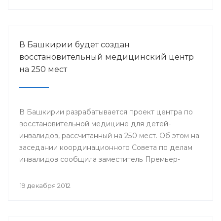
городов Стерлитамак, Салават, Ишимбай, Мелеуз,
Кумертау, а также Кугарчинского, Федоровского и
Стерлибашевского районов республики.
В Башкирии будет создан
восстановительный медицинский центр
на 250 мест
В Башкирии разрабатывается проект центра по
восстановительной медицине для детей-
инвалидов, рассчитанный на 250 мест. Об этом на
заседании координационного Совета по делам
инвалидов сообщила заместитель Премьер-
министра Правительства Республики
Башкортостан Лилия Гумерова.
19 декабря 2012