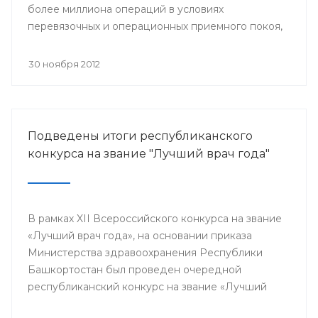
более миллиона операций в условиях
перевязочных и операционных приемного покоя,
и около 400 тысяч плановых хирургических
вмешательств.
30 ноября 2012
Подведены итоги республиканского
конкурса на звание "Лучший врач года"
В рамках XII Всероссийского конкурса на звание
«Лучший врач года», на основании приказа
Министерства здравоохранения Республики
Башкортостан был проведен очередной
республиканский конкурс на звание «Лучший
врач года», в котором приняли участие 64