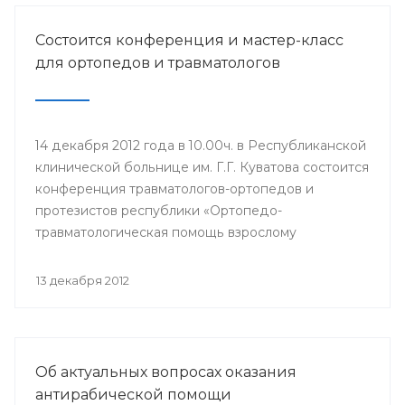
Состоится конференция и мастер-класс
для ортопедов и травматологов
14 декабря 2012 года в 10.00ч. в Республиканской
клинической больнице им. Г.Г. Куватова состоится
конференция травматологов-ортопедов и
протезистов республики «Ортопедо-
травматологическая помощь взрослому
населению в межмуниципальных центрах РБ».
Мероприятие организовано Минздравом РБ в
13 декабря 2012
целях повышения квалификации врачей и
улучшения качества оказания медицинской
помощи населению республики.
Об актуальных вопросах оказания
антирабической помощи