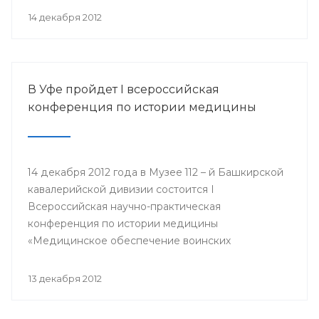
организации Башкортостана профсоюза
14 декабря 2012
работников здравоохранения РФ Павел Зырянов
и другие.
В Уфе пройдет I всероссийская
конференция по истории медицины
14 декабря 2012 года в Музее 112 – й Башкирской
кавалерийской дивизии состоится I
Всероссийская научно-практическая
конференция по истории медицины
«Медицинское обеспечение воинских
подразделений в годы Великой Отечественной
войны».
13 декабря 2012