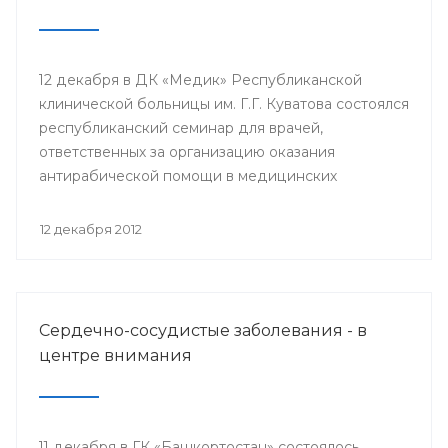
12 декабря в ДК «Медик» Республиканской
клинической больницы им. Г.Г. Куватова состоялся
республиканский семинар для врачей,
ответственных за организацию оказания
антирабической помощи в медицинских
организациях республики. Мероприятие
организовано Минздравом РБ с целью
12 декабря 2012
совершенствования антирабической помощи
населению Башкортостана.
Сердечно-сосудистые заболевания - в
центре внимания
11 декабря в ГК «Башкортостан» состоялось