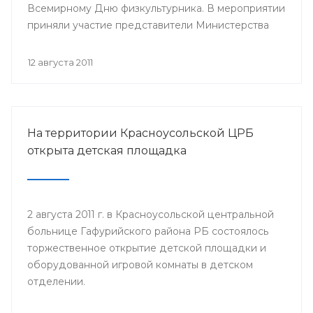
Всемирному Дню физкультурника. В мероприятии
приняли участие представители Министерства
здравоохранения Республики Башкортостан,
руководство и медицинский персонал РВФД,
12 августа 2011
представители Центра развития спорта г.Уфы,
известные спортсмены республики, а также дети
и их родители.
На территории Красноусольской ЦРБ
открыта детская площадка
2 августа 2011 г. в Красноусольской центральной
больнице Гафурийского района РБ состоялось
торжественное открытие детской площадки и
оборудованной игровой комнаты в детском
отделении.