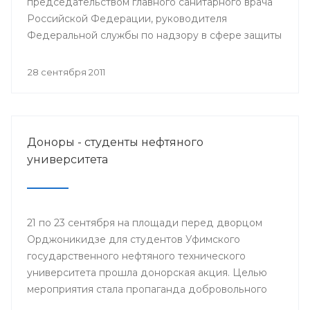
председательством главного санитарного врача
Российской Федерации, руководителя
Федеральной службы по надзору в сфере защиты
прав потребителей Геннадия Онищенко
состоялось селекторное совещание
28 сентября 2011
Федеральной службы по надзору в сфере защиты
прав потребителей и благополучия человека с
повесткой: «Об эпидемиологической ситуации по
гриппу и ОРВИ и начале прививочной кампании
Доноры - студенты нефтяного
против гриппа в эпидсезон 2011-2012 годов».
университета
21 по 23 сентября на площади перед дворцом
Орджоникидзе для студентов Уфимского
государственного нефтяного технического
университета прошла донорская акция. Целью
мероприятия стала пропаганда добровольного
донорства крови и ее компонентов. На