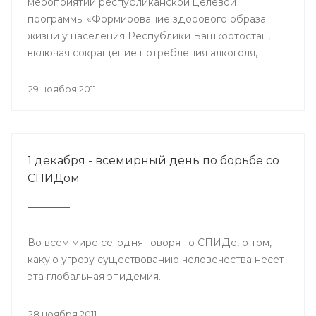
мероприятий республиканской целевой
программы «Формирование здорового образа
жизни у населения Республики Башкортостан,
включая сокращение потребления алкоголя,
табака и борьбу с наркоманией, на 2011-2015
годы» и проведения Всемирного дня борьбы со
29 ноября 2011
СПИДом, специалисты Башкирского центра
медицинской профилактики Минздрава РБ
организовали межведомственную акцию «Мы
выбираем здоровый образ жизни».
1 декабря - всемирный день по борьбе со
СПИДом
Во всем мире сегодня говорят о СПИДе, о том,
какую угрозу существованию человечества несет
эта глобальная эпидемия.
28 ноября 2011