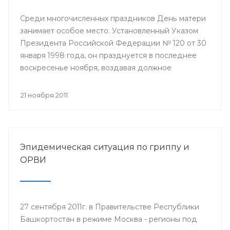
Среди многочисленных праздников День матери
занимает особое место. Установленный Указом
Президента Российской Федерации № 120 от 30
января 1998 года, он празднуется в последнее
воскресенье ноября, воздавая должное
материнскому труду и их бескорыстной жертве
ради блага своих детей.
21 ноября 2011
Эпидемическая ситуация по гриппу и
ОРВИ
27 сентября 2011г. в Правительстве Республики
Башкортостан в режиме Москва - регионы под