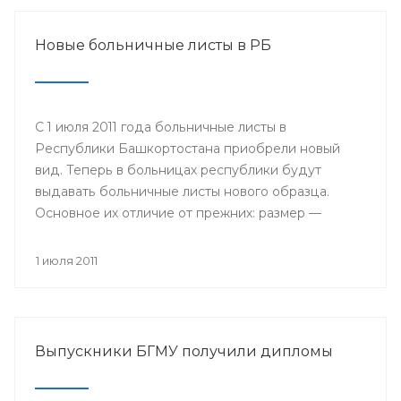
Новые больничные листы в РБ
С 1 июля 2011 года больничные листы в
Республики Башкортостана приобрели новый
вид. Теперь в больницах республики будут
выдавать больничные листы нового образца.
Основное их отличие от прежних: размер —
бланки имеют формат А4, цвет — светло-желтые
поля на голубом поле, в центре размещается
1 июля 2011
логотип Фонда социального страхования; кроме
того, добавлены поля, которые будет заполнять
сам работодатель: место работы, дата приема на
работу, страховой стаж и средний заработок.
Выпускники БГМУ получили дипломы