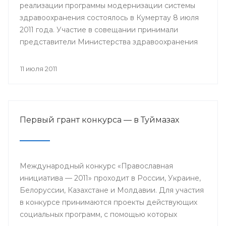
реализации программы модернизации системы
здравоохранения состоялось в Кумертау 8 июля
2011 года. Участие в совещании принимали
представители Министерства здравоохранения
РБ, главы районных администраций, главные
врачи и руководители медицинских учреждений
11 июля 2011
Мелеузовского, Зианчуринского, Куюргазинского
и Кугарчинского районов Республики
Башкортостан.
Первый грант конкурса — в Туймазах
Международный конкурс «Православная
инициатива — 2011» проходит в России, Украине,
Белоруссии, Казахстане и Молдавии. Для участия
в конкурсе принимаются проекты действующих
социальных программ, с помощью которых