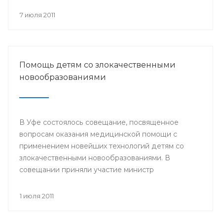
происходит объединение общества вокруг
православных ценностей.
7 июля 2011
Помощь детям со злокачественными
новообразованиями
В Уфе состоялось совещание, посвященное
вопросам оказания медицинской помощи с
применением новейших технологий детям со
злокачественными новообразованиями. В
совещании приняли участие министр
здравоохранения РБ и сотрудники отдела
охраны здоровья материнства и детства
1 июля 2011
Министерства здравоохранения РБ. Встреча
состоялась 29 июня.