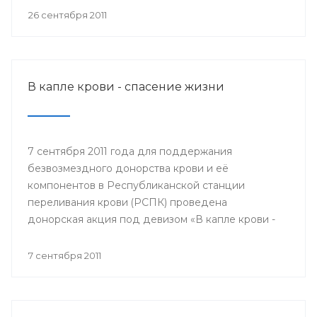
мобильном пункте заготовки крови донором мог
26 сентября 2011
быть любой желающий, при отсутствии
противопоказаний по состоянию здоровья.
В капле крови - спасение жизни
7 сентября 2011 года для поддержания
безвозмездного донорства крови и её
компонентов в Республиканской станции
переливания крови (РСПК) проведена
донорская акция под девизом «В капле крови -
спасение жизни».
7 сентября 2011