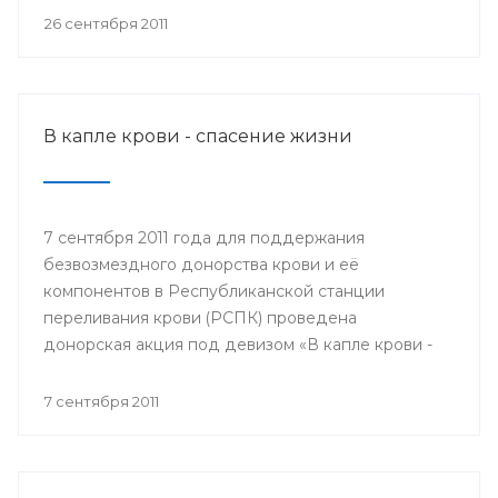
мобильном пункте заготовки крови донором мог
26 сентября 2011
быть любой желающий, при отсутствии
противопоказаний по состоянию здоровья.
В капле крови - спасение жизни
7 сентября 2011 года для поддержания
безвозмездного донорства крови и её
компонентов в Республиканской станции
переливания крови (РСПК) проведена
донорская акция под девизом «В капле крови -
спасение жизни».
7 сентября 2011