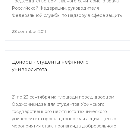
председательством главного санитарного врача
Российской Федерации, руководителя
Федеральной службы по надзору в сфере защиты
прав потребителей Геннадия Онищенко
состоялось селекторное совещание
28 сентября 2011
Федеральной службы по надзору в сфере защиты
прав потребителей и благополучия человека с
повесткой: «Об эпидемиологической ситуации по
гриппу и ОРВИ и начале прививочной кампании
Доноры - студенты нефтяного
против гриппа в эпидсезон 2011-2012 годов».
университета
21 по 23 сентября на площади перед дворцом
Орджоникидзе для студентов Уфимского
государственного нефтяного технического
университета прошла донорская акция. Целью
мероприятия стала пропаганда добровольного
донорства крови и ее компонентов. На