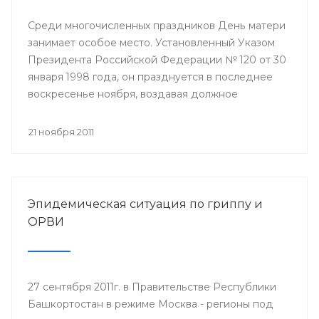
Среди многочисленных праздников День матери
занимает особое место. Установленный Указом
Президента Российской Федерации № 120 от 30
января 1998 года, он празднуется в последнее
воскресенье ноября, воздавая должное
материнскому труду и их бескорыстной жертве
ради блага своих детей.
21 ноября 2011
Эпидемическая ситуация по гриппу и
ОРВИ
27 сентября 2011г. в Правительстве Республики
Башкортостан в режиме Москва - регионы под