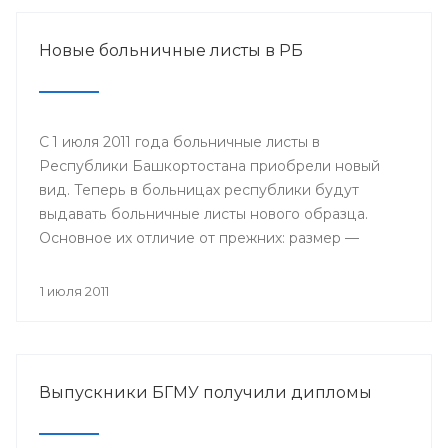
Новые больничные листы в РБ
С 1 июля 2011 года больничные листы в
Республики Башкортостана приобрели новый
вид. Теперь в больницах республики будут
выдавать больничные листы нового образца.
Основное их отличие от прежних: размер —
бланки имеют формат А4, цвет — светло-желтые
поля на голубом поле, в центре размещается
1 июля 2011
логотип Фонда социального страхования; кроме
того, добавлены поля, которые будет заполнять
сам работодатель: место работы, дата приема на
работу, страховой стаж и средний заработок.
Выпускники БГМУ получили дипломы