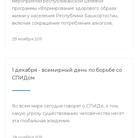
мероприятий республиканской целевой
программы «Формирование здорового образа
жизни у населения Республики Башкортостан,
включая сокращение потребления алкоголя,
табака и борьбу с наркоманией, на 2011-2015
годы» и проведения Всемирного дня борьбы со
29 ноября 2011
СПИДом, специалисты Башкирского центра
медицинской профилактики Минздрава РБ
организовали межведомственную акцию «Мы
выбираем здоровый образ жизни».
1 декабря - всемирный день по борьбе со
СПИДом
Во всем мире сегодня говорят о СПИДе, о том,
какую угрозу существованию человечества несет
эта глобальная эпидемия.
28 ноября 2011