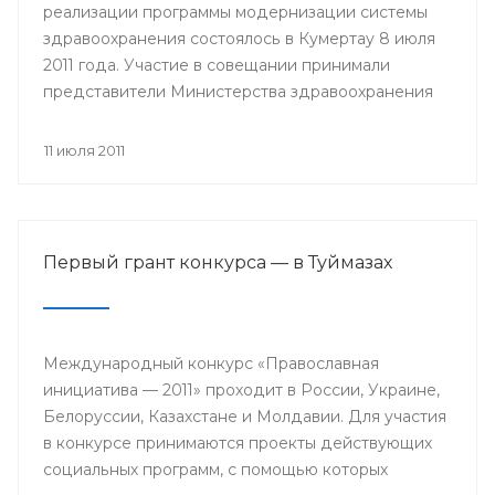
реализации программы модернизации системы
здравоохранения состоялось в Кумертау 8 июля
2011 года. Участие в совещании принимали
представители Министерства здравоохранения
РБ, главы районных администраций, главные
врачи и руководители медицинских учреждений
11 июля 2011
Мелеузовского, Зианчуринского, Куюргазинского
и Кугарчинского районов Республики
Башкортостан.
Первый грант конкурса — в Туймазах
Международный конкурс «Православная
инициатива — 2011» проходит в России, Украине,
Белоруссии, Казахстане и Молдавии. Для участия
в конкурсе принимаются проекты действующих
социальных программ, с помощью которых