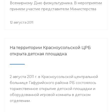
Всемирному Дню физкультурника. В мероприятии
приняли участие представители Министерства
здравоохранения Республики Башкортостан,
руководство и медицинский персонал РВФД,
12 августа 2011
представители Центра развития спорта г.Уфы,
известные спортсмены республики, а также дети
и их родители.
На территории Красноусольской ЦРБ
открыта детская площадка
2 августа 2011 г. в Красноусольской центральной
больнице Гафурийского района РБ состоялось
торжественное открытие детской площадки и
оборудованной игровой комнаты в детском
отделении.