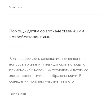
происходит объединение общества вокруг
православных ценностей.
7 июля 2011
Помощь детям со злокачественными
новообразованиями
В Уфе состоялось совещание, посвященное
вопросам оказания медицинской помощи с
применением новейших технологий детям со
злокачественными новообразованиями. В
совещании приняли участие министр
здравоохранения РБ и сотрудники отдела
охраны здоровья материнства и детства
1 июля 2011
Министерства здравоохранения РБ. Встреча
состоялась 29 июня.