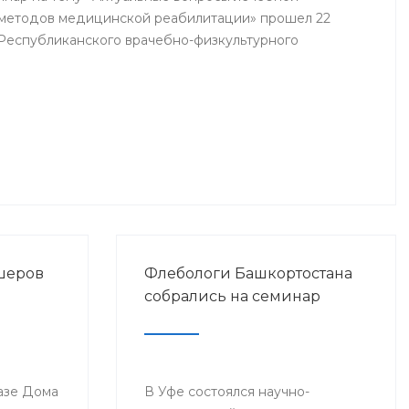
 методов медицинской реабилитации» прошел 22
е Республиканского врачебно-физкультурного
шеров
Флебологи Башкортостана
собрались на семинар
базе Дома
В Уфе состоялся научно-