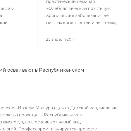
практический семинар
ческой
«Флебологический практикум:
а
Хронические заболевания вен
ский
нижних конечностей и вен таза»,
 больных
проведенный Ассоциацией
й
Флебологов России. 22 апреля
25 апреля 2011
шеров
на базе Клиники Башкирского
ан.
Государственного
тали
Медицинского Университета
собрались врачи-хирурги и
ий осваивают в Республиканском
о-
сосудистые хирурги. Цель
е
льских
семинара — повышение
ожной
квалификации специалистов-
флебологов.
офессора Йозефа Машура (Центр Детской кардиологии
тиславы) проходят в Республиканском
пансере, здесь осваивают новый вид
нологий. Профессором планируется провести