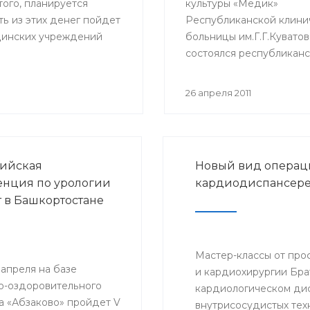
того, планируется
культуры «Медик»
ь из этих денег пойдет
Республиканской клини
цинских учреждений
больницы им.Г.Г.Куватов
состоялся республикан
семинар «Реабилитация
после инсульта», которы
26 апреля 2011
проводился для фельд
Республики Башкортост
Участниками семинара с
средние медицинские
ийская
Новый вид операц
работники фельдшерск
нция по урологии
кардиодиспансер
акушерских пунктов, се
 в Башкортостане
больниц, скорой неотл
помощи по РБ.
Мастер-классы от пр
7 апреля на базе
и кардиохирургии Бра
о-оздоровительного
кардиологическом дис
а «Абзаково» пройдет V
внутрисосудистых тех