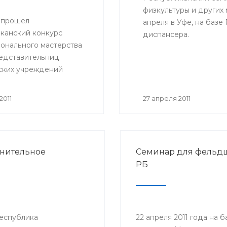
физкультуры и других
ы прошел
апреля в Уфе, на баз
канский конкурс
диспансера.
онального мастерства
едставительниц
ких учреждений
ки Башкортостан,
получил название
2011
27 апреля 2011
-2011».
нительное
Семинар для фельд
РБ
еспублика
22 апреля 2011 года на 