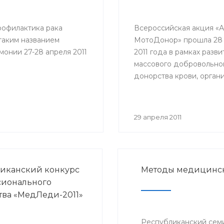
рофилактика рака
Всероссийская акция «А
таким названием
МотоДонор» прошла 28
онии 27-28 апреля 2011
2011 года в рамках разви
массового добровольно
донорства крови, орган
она были Министерство
здравоохранения и соц
развития России. В акц
29 апреля 2011
приняли участие автолю
мотоциклисты, велосип
роллеры.
иканский конкурс
Методы медицинск
сионального
тва «МедЛеди-2011»
Республиканский семи