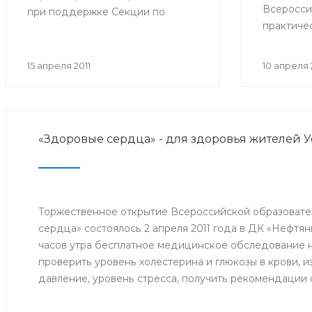
Всеросси
при поддержке Секции по
практиче
демиелинзирующим
урологии,
заболеваниям (Совет центров
Башкирск
РС) Всероссийского общества
15 апреля 2011
10 апреля 
Медицинс
неврологов.
вместе с
Российск
в РБ.
«Здоровые сердца» - для здоровья жителей 
Торжественное открытие Всероссийской образовате
сердца» состоялось 2 апреля 2011 года в ДК «Нефтяни
часов утра бесплатное медицинское обследование н
проверить уровень холестерина и глюкозы в крови, 
давление, уровень стресса, получить рекомендации 
профилактики сердечно-сосудистых заболеваний и и