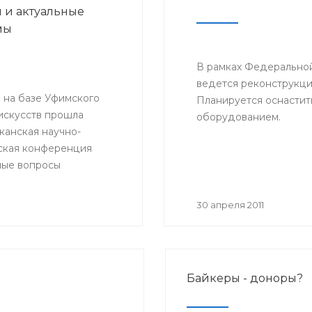
 и актуальные
мы
В рамках Федерально
ведется реконструкци
 на базе Уфимского
Планируется оснасти
искусств прошла
оборудованием.
канская научно-
ская конференция
ные вопросы
рофилактики».
тие состоялось в
30 апреля 2011
вропейской недели
ции, проводимой в Уфе.
ами конференции стали
щей практики,
Байкеры - доноры?
 терапевты,
нисты и эпидемиологи.