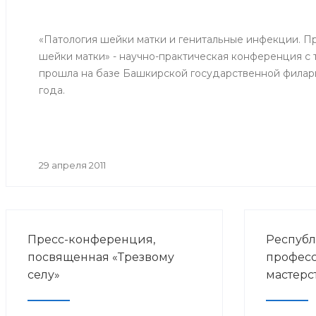
«Патология шейки матки и генитальные инфекции. П
шейки матки» - научно-практическая конференция с 
прошла на базе Башкирской государственной филарм
года.
29 апреля 2011
Пресс-конференция,
Республ
посвященная «Трезвому
профес
селу»
мастерс