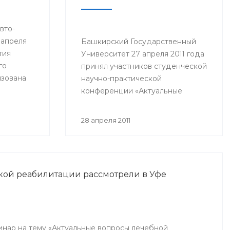
вто-
 апреля
Башкирский Государственный
тия
Университет 27 апреля 2011 года
го
принял участников студенческой
изована
научно-практической
м
конференции «Актуальные
иального
вопросы здоровья и
ии
обеспечения безопасности
28 апреля 2011
бители,
молодежи в современном мире».
едисты и
ой реабилитации рассмотрели в Уфе
нар на тему «Актуальные вопросы лечебной