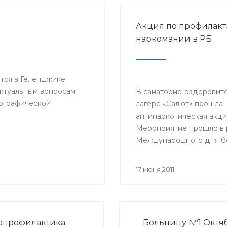
Акция по профилакт
наркомании в РБ
тся в Геленджике.
ктуальным вопросам
В санаторно-оздоровит
ографической
лагере «Салют» прошла
антинаркотическая акци
Мероприятие прошло в 
Международного дня б
наркоманией и наркоби
20 июня.
17 июня 2011
профилактика:
Больницу №1 Октя