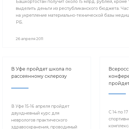
Башкортостан получит около 15 млрд. рублей, кроме 
выделить деньги из республиканского бюджета. Част
на укрепление материально-технической базы меди
РБ.
26 апреля 2011
В Уфе пройдет школа по
Всеросс
рассеянному склерозу
конфере
пройдет
В Уфе 15-16 апреля пройдет
С 14 по 1
двухдневный курс для
спортивн
неврологов практического
комплекс
здравоохранения, проводимый