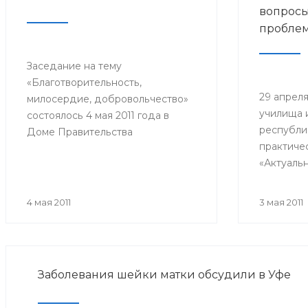
вопросы
пробле
Заседание на тему
«Благотворительность,
29 апреля
милосердие, добровольчество»
училища 
состоялось 4 мая 2011 года в
республи
Доме Правительства
практиче
Республики Башкортостан, на
«Актуаль
котором обсуждались вопросы
вакциноп
развития благотворительности в
Мероприя
республике, способы помощи
4 мая 2011
3 мая 2011
рамках Е
многодетным семьям, инвалидам
иммуниза
и пожилым людям.
Участник
врачи об
Заболевания шейки матки обсудили в Уфе
педиатры,
инфекцио