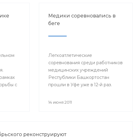
ике
Медики соревновались в
беге
ельном
Легкоатлетические
соревнования среди работников
я.
медицинских учреждений
рамках
Республики Башкортостан
орьбы с
прошли в Уфе уже в 12-й раз.
знесом
Работники сферы
здравоохранения боролись за
14 июня 2011
победу на стадионе «Динамо».
брьского реконструируют