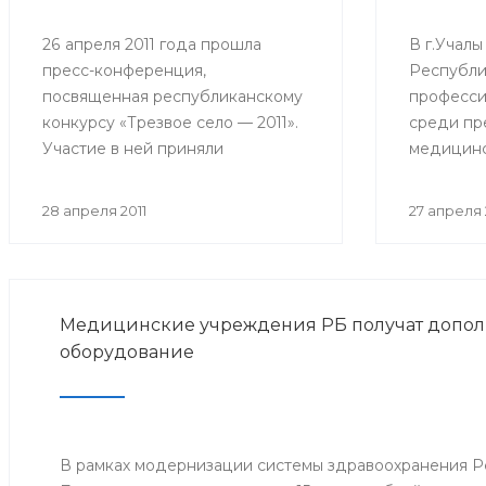
26 апреля 2011 года прошла
В г.Учал
пресс-конференция,
Республи
посвященная республиканскому
професси
конкурсу «Трезвое село — 2011».
среди пр
Участие в ней приняли
медицинс
представители Министерства
Республи
здравоохранения РБ, исполкома
который 
28 апреля 2011
27 апреля 
Всемирного Курултая башкир,
«МедЛеди
общественного движения
«Трезвый Башкортостан».
Медицинские учреждения РБ получат допол
оборудование
В рамках модернизации системы здравоохранения Р