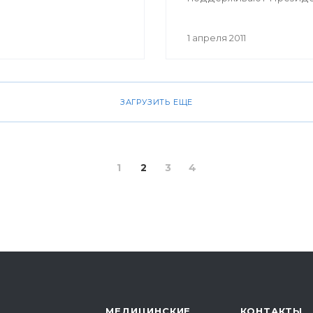
Республики Башкортос
Рустэм Хамитов, Минист
1 апреля 2011
здравоохранения РБ,
общественные организа
ЗАГРУЗИТЬ ЕЩЕ
1
2
3
4
МЕДИЦИНСКИЕ
КОНТАКТЫ