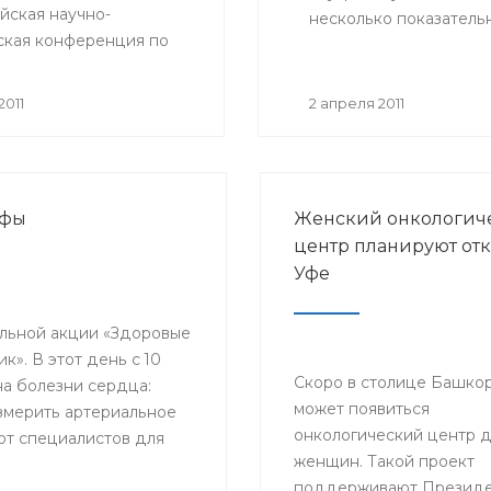
йская научно-
несколько показатель
ская конференция по
 организованная
им Государственным
2011
2 апреля 2011
ким Университетом
 отделением
ого общества урологов
Уфы
Женский онкологич
центр планируют отк
Уфе
льной акции «Здоровые
к». В этот день с 10
Скоро в столице Башко
а болезни сердца:
может появиться
измерить артериальное
онкологический центр 
от специалистов для
женщин. Такой проект
х лечению.
поддерживают Презид