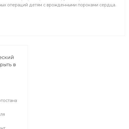
ных операций детям с врожденными пороками сердца.
еский
рыть в
ртостана
для
ент