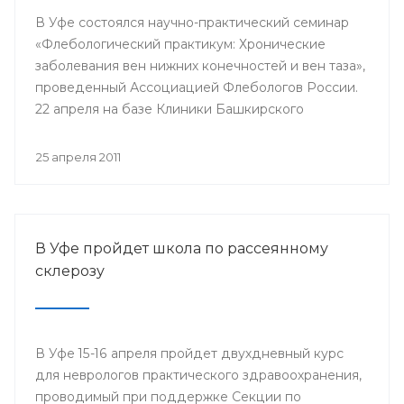
В Уфе состоялся научно-практический семинар
«Флебологический практикум: Хронические
заболевания вен нижних конечностей и вен таза»,
проведенный Ассоциацией Флебологов России.
22 апреля на базе Клиники Башкирского
Государственного Медицинского Университета
собрались врачи-хирурги и сосудистые хирурги.
25 апреля 2011
Цель семинара — повышение квалификации
специалистов-флебологов.
В Уфе пройдет школа по рассеянному
склерозу
В Уфе 15-16 апреля пройдет двухдневный курс
для неврологов практического здравоохранения,
проводимый при поддержке Секции по