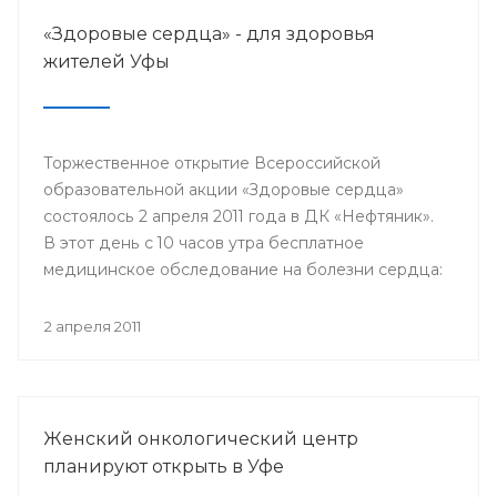
«Здоровые сердца» - для здоровья
жителей Уфы
Торжественное открытие Всероссийской
образовательной акции «Здоровые сердца»
состоялось 2 апреля 2011 года в ДК «Нефтяник».
В этот день с 10 часов утра бесплатное
медицинское обследование на болезни сердца:
проверить уровень холестерина и глюкозы в
крови, измерить артериальное давление,
2 апреля 2011
уровень стресса, получить рекомендации от
специалистов для профилактики сердечно-
сосудистых заболеваний и их лечению.
Женский онкологический центр
планируют открыть в Уфе