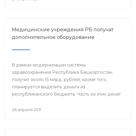
Медицинские учреждения РБ получат
дополнительное оборудование
В рамках модернизации системы
здравоохранения Республика Башкортостан
получит около 15 млрд. рублей, кроме того,
планируется выделить деньги из
республиканского бюджета. Часть из этих денег
пойдет на укрепление материально-технической
базы медицинских учреждений РБ.
26 апреля 2011