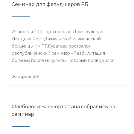
Семинар для фельдшеров РБ
22 апреля 2011 года на базе Дома культуры
«Медик» Республиканской клинической
больницы им.Г.Г.Куватова состоялся
республиканский семинар «Реабилитация
больных после инсульта», который проводился
для фельдшеров Республики Башкортостан.
Участниками семинара стали средние
26 апреля 2011
медицинские работники фельдшерско-
акушерских пунктов, сельских больниц, скорой
неотложной помощи по РБ.
Флебологи Башкортостана собрались на
семинар