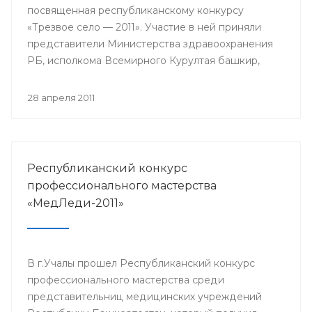
посвященная республиканскому конкурсу
«Трезвое село — 2011». Участие в ней приняли
представители Министерства здравоохранения
РБ, исполкома Всемирного Курултая башкир,
общественного движения «Трезвый
Башкортостан».
28 апреля 2011
Республиканский конкурс
профессионального мастерства
«МедЛеди-2011»
В г.Учалы прошел Республиканский конкурс
профессионального мастерства среди
представительниц медицинских учреждений