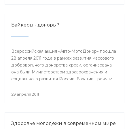
Байкеры - доноры?
Всероссийская акция «Авто-МотоДонор» прошла
28 апреля 2011 года в рамках развития массового
добровольного донорства крови, организована
она были Министерством здравоохранения и
социального развития России. В акции приняли
участие автолюбители, мотоциклисты,
велосипедисты и роллеры.
29 апреля 2011
Здоровье молодежи в современном мире