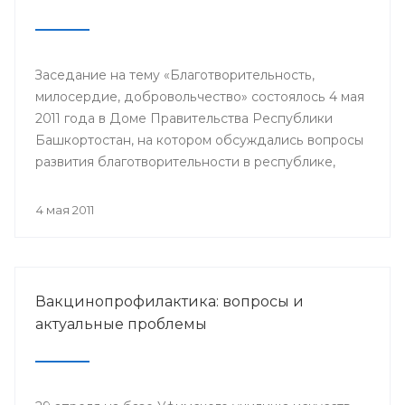
Заседание на тему «Благотворительность,
милосердие, добровольчество» состоялось 4 мая
2011 года в Доме Правительства Республики
Башкортостан, на котором обсуждались вопросы
развития благотворительности в республике,
способы помощи многодетным семьям,
инвалидам и пожилым людям.
4 мая 2011
Вакцинопрофилактика: вопросы и
актуальные проблемы