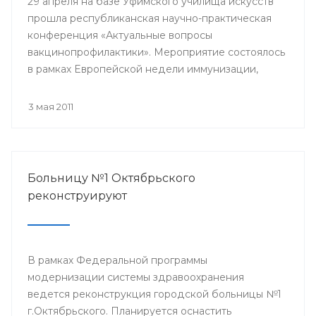
29 апреля на базе Уфимского училища искусств
прошла республиканская научно-практическая
конференция «Актуальные вопросы
вакцинопрофилактики». Мероприятие состоялось
в рамках Европейской недели иммунизации,
проводимой в Уфе. Участниками конференции
стали врачи общей практики, педиатры,
3 мая 2011
терапевты, инфекционисты и эпидемиологи.
Больницу №1 Октябрьского
реконструируют
В рамках Федеральной программы
модернизации системы здравоохранения
ведется реконструкция городской больницы №1
г.Октябрьского. Планируется оснастить