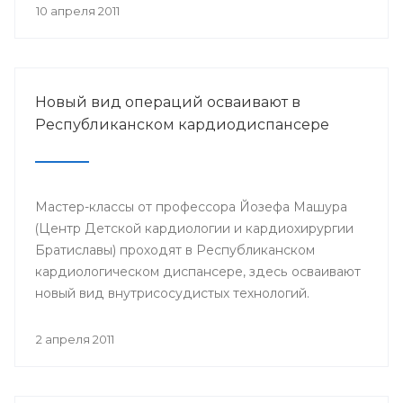
Российского общества урологов в РБ.
10 апреля 2011
Новый вид операций осваивают в
Республиканском кардиодиспансере
Мастер-классы от профессора Йозефа Машура
(Центр Детской кардиологии и кардиохирургии
Братиславы) проходят в Республиканском
кардиологическом диспансере, здесь осваивают
новый вид внутрисосудистых технологий.
Профессором планируется провести несколько
показательных операций детям с врожденными
2 апреля 2011
пороками сердца.