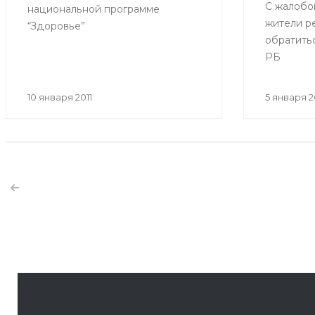
С жалобо
национальной программе
жители р
“Здоровье”
обратить
РБ
10 января 2011
5 января 2
1 января 2011
Подарки младенцам, родившимся в новом г
Младенцы, родившиеся 1 января, получили подарки 
города