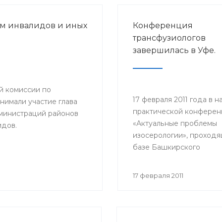
м инвалидов и иных
Конференция
трансфузиологов
завершилась в Уфе.
й комиссии по
17 февраля 2011 года в н
нимали участие глава
практической конфере
дминистраций районов
«Актуальные проблемы
идов.
изосерологии», проходя
базе Башкирского
медицинского колледжа
приняли участие врачи-
17 февраля 2011
трансфузиологи, биолог
клинической лаборатор
диагностики, реанимато
Башкортостана.