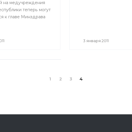
й на медучреждения
еспублики теперь могут
ся к главе Минздрава
011
3 января 2011
оду
1
2
3
4
от администрации