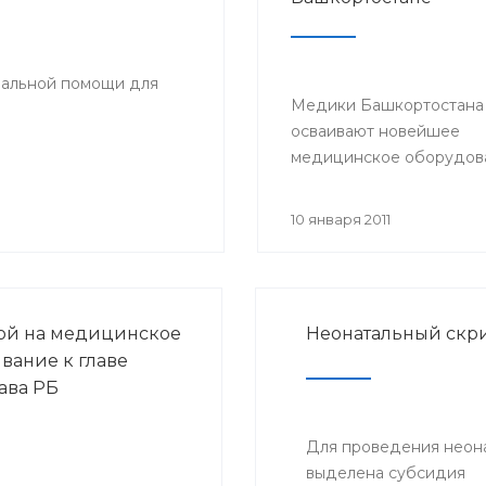
иальной помощи для
Медики Башкортостана
осваивают новейшее
медицинское оборудов
10 января 2011
ой на медицинское
Неонатальный скри
вание к главе
ава РБ
Для проведения неона
выделена субсидия