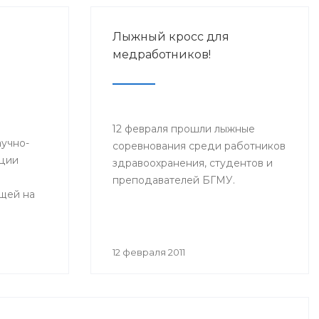
Лыжный кросс для
медработников!
12 февраля прошли лыжные
аучно-
соревнования среди работников
нции
здравоохранения, студентов и
преподавателей БГМУ.
щей на
,
12 февраля 2011
и и врачи
ной
логи