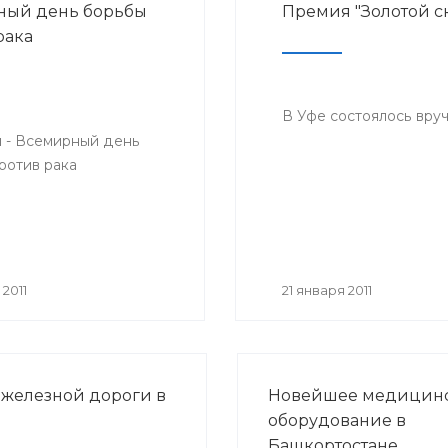
ный день борьбы
Премия "Золотой с
рака
В Уфе состоялось вру
я - Всемирный день
ротив рака
2011
21 января 2011
железной дороги в
Новейшее медицин
оборудование в
Башкортостане