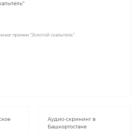
кальпель"
чение премии “Золотой скальпель”
ское
Аудио-скрининг в
Башкортостане