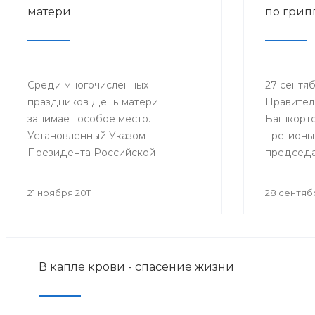
матери
по грип
Среди многочисленных
27 сентябр
праздников День матери
Правител
занимает особое место.
Башкорто
Установленный Указом
- регионы
Президента Российской
председа
Федерации № 120 от 30 января
санитарн
1998 года, он празднуется в
Федераци
21 ноября 2011
28 сентябр
последнее воскресенье ноября,
Федераль
воздавая должное материнскому
надзору 
труду и их бескорыстной жертве
потребит
ради блага своих детей.
Онищенко
В капле крови - спасение жизни
селектор
Федераль
надзору 