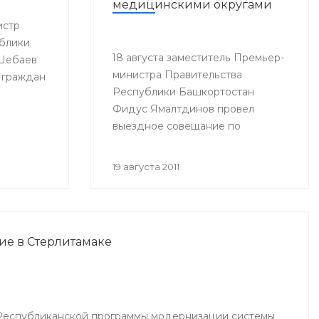
медицинскими округами
истр
блики
18 августа заместитель Премьер-
 Шебаев
министра Правительства
 граждан
Республики Башкортостан
Фидус Ямалтдинов провел
выездное совещание по
вопросам реализации
Программы модернизации
19 августа 2011
здравоохранения Республики
Башкортостан на 2011-2012 годы.
ие в Стерлитамаке
Республиканской программы модернизации системы