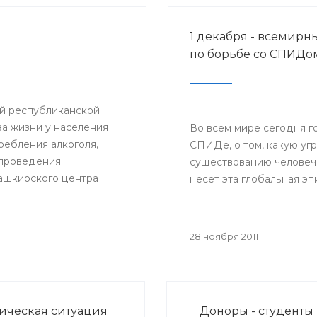
1 декабря - всемирн
по борьбе со СПИДо
ий республиканской
а жизни у населения
Во всем мире сегодня г
ебления алкоголя,
СПИДе, о том, какую уг
и проведения
существованию человеч
ашкирского центра
несет эта глобальная э
вали
браз жизни».
28 ноября 2011
ческая ситуация
Доноры - студенты