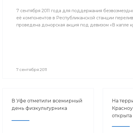
потребит
человека 
7 сентября 2011 года для поддержания безвозмездн
эпидемио
её компонентов в Республиканской станции перелив
по грипп
проведена донорская акция под девизом «В капле кр
прививоч
гриппа в 
годов».
7 сентября 2011
В Уфе отметили всемирный
На терр
день физкультурника
Красноу
открыта