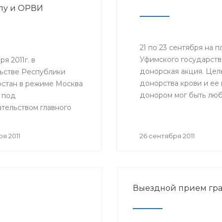
пу и ОРВИ
21 по 23 сентября на
Уфимского государств
я 2011г. в
донорская акция. Цел
ьстве Республики
донорства крови и ее
стан в режиме Москва
донором мог быть люб
 под
состоянию здоровья.
тельством главного
ого врача Российской
и, руководителя
я 2011
26 сентября 2011
ной службы по
в сфере защиты прав
елей Геннадия
 состоялось
Выездной прием гр
ное совещание
ной службы по
в сфере защиты прав