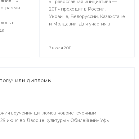
ание по
«Православная инициатива —
рограммы
2011» проходит в России,
Украине, Белоруссии, Казахстане
лось в
и Молдавии. Для участия в
да.
конкурсе принимаются проекты
ринимали
действующих социальных
рства
программ, с помощью которых
7 июля 2011
авы
происходит объединение
й,
общества вокруг православных
дители
ценностей.
ий
 получили дипломы
инского,
чинского
ония вручения дипломов новоиспеченным
29 июня во Дворце культуры «Юбилейный» Уфы.