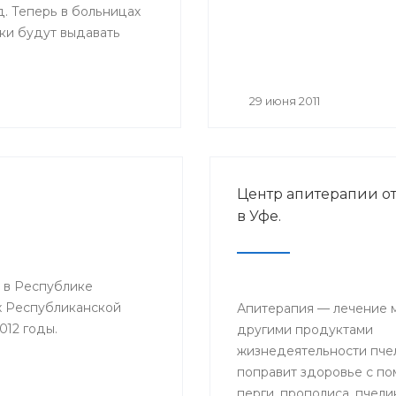
. Теперь в больницах
ки будут выдавать
ые листы нового
Основное их отличие от
 размер — бланки
29 июня 2011
мат А4, цвет — светло-
ля на голубом поле, в
азмещается логотип
циального страхования;
Центр апитерапии о
о, добавлены поля,
в Уфе.
будет заполнять сам
ель: место работы,
ма на работу,
 в Республике
й стаж и средний
х Республиканской
.
Апитерапия — лечение 
012 годы.
другими продуктами
жизнедеятельности пчел
поправит здоровье с п
перги, прополиса, пчели