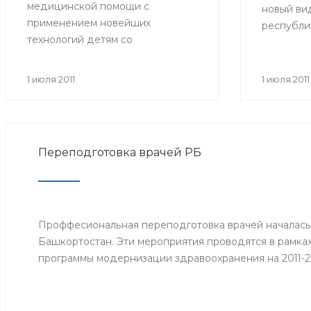
медицинской помощи с
новый вид
применением новейших
республи
технологий детям со
больничн
злокачественными
образца. 
новообразованиями. В
прежних:
1 июля 2011
1 июля 2011
совещании приняли участие
имеют фор
министр здравоохранения РБ и
желтые по
сотрудники отдела охраны
центре р
здоровья материнства и детства
Фонда со
Переподготовка врачей РБ
Министерства здравоохранения
кроме тог
РБ. Встреча состоялась 29 июня.
которые 
работодат
дата прие
Проффесиональная переподготовка врачей началась
страхово
Башкортостан. Эти мероприятия проводятся в рамка
заработок
программы модернизации здравоохранения на 2011-2