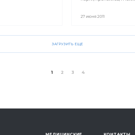
маточного молочка, пче
яда, воска можно и в Уф
27 июня 2011
ЗАГРУЗИТЬ ЕЩЕ
1
2
3
4
МЕДИЦИНСКИЕ
КОНТАКТЫ