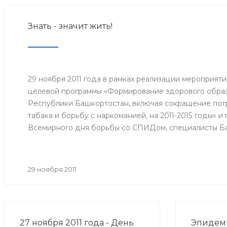
Знать - значит жить!
29 ноября 2011 года в рамках реализации мероприят
целевой программы «Формирование здорового образ
Республики Башкортостан, включая сокращение потр
табака и борьбу с наркоманией, на 2011-2015 годы» 
Всемирного дня борьбы со СПИДом, специалисты Б
медицинской профилактики Минздрава РБ организо
межведомственную акцию «Мы выбираем здоровый о
29 ноября 2011
27 ноября 2011 года - День
Эпидеми