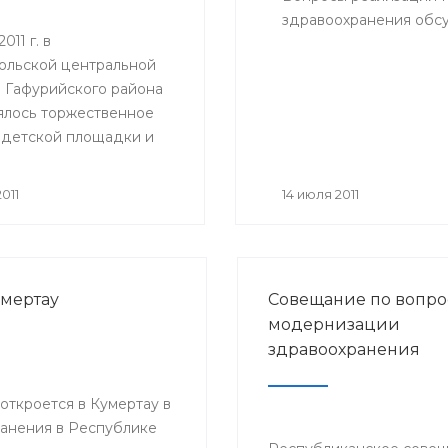
здравоохранения обсу
011 г. в
ольской центральной
 Гафурийского района
ялось торжественное
 детской площадки и
анной игровой комнаты
м отделении.
011
14 июля 2011
умертау
Совещание по вопро
модернизации
здравоохранения
ткроется в Кумертау в
анения в Республике