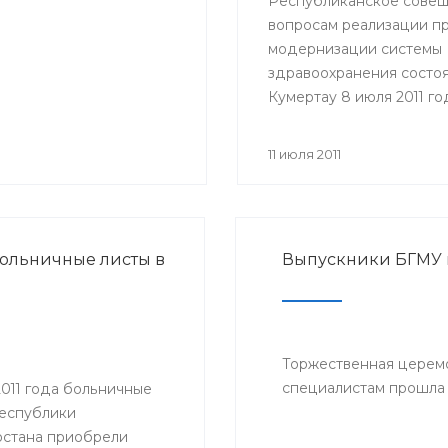
Республиканское совещ
вопросам реализации п
модернизации системы
здравоохранения состоя
Кумертау 8 июля 2011 го
Участие в совещании п
представители Министе
11 июля 2011
здравоохранения РБ, гл
районных администраци
главные врачи и руково
медицинских учрежден
ольничные листы в
Выпускники БГМУ
Мелеузовского, Зианчур
Куюргазинского и Кугар
районов Республики
Башкортостан.
Торжественная церем
специалистам прошла 
2011 года больничные
Республики
стана приобрели