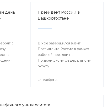
ый день
Президент России в
м
Башкортостане
оворят о
В Уфе завершился визит
розу
Президента России в рамках
ества
рабочей поездки по
пидемия.
Приволжскому федеральному
округу.
22 ноября 2011
 нефтяного университета