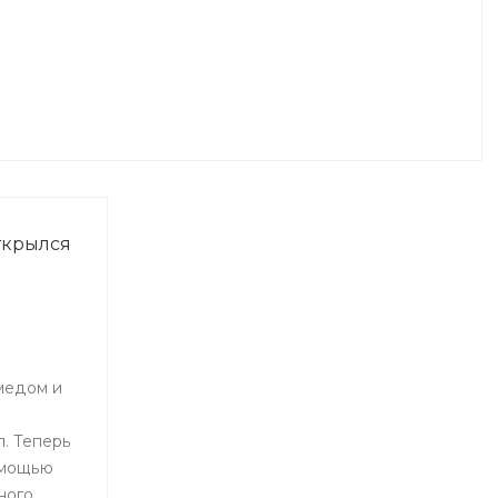
ткрылся
медом и
. Теперь
омощью
ного