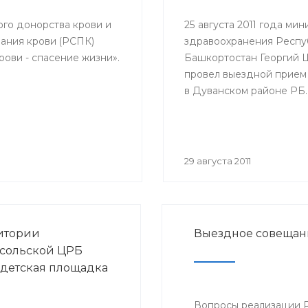
елей и благополучия
с повесткой: «Об
ого донорства крови и
25 августа 2011 года мин
логической ситуации
ания крови (РСПК)
здравоохранения Респу
у и ОРВИ и начале
ови - спасение жизни».
Башкортостан Георгий
ной кампании против
провел выездной прием
эпидсезон 2011-2012
в Дуванском районе РБ.
29 августа 2011
итории
Выездное совещан
сольской ЦРБ
 детская площадка
Вопросы реализации 