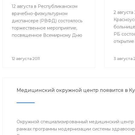
12 августа в Республиканском
2 августа 2
врачебно-физкультурном
Красноус
диспансере (РВФД) состоялось
больнице
торжественное мероприятие,
РБ состо
посвященное Всемирному Дню
открытие
физкультурника. В мероприятии
оборудов
приняли участие представители
в детско
Министерства здравоохранения
12 августа 2011
3 августа 2
Республики Башкортостан,
руководство и медицинский
персонал РВФД, представители
Центра развития спорта г.Уфы,
Медицинский окружной центр появится в К
известные спортсмены
республики, а также дети и их
родители.
Окружной специализированный медицинский центр о
рамках программы модернизации системы здравоохр