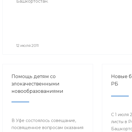
Башкортостан.
12 июля 2011
Помощь детям со
Новые б
злокачественными
РБ
новообразованиями
С 1 июля 
В Уфе состоялось совещание,
листы в 
посвященное вопросам оказания
Башкорто