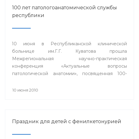
100 лет патологоанатомической службы
республики
10 июня в Республиканской клинической
больнице им.Г.Г. Куватова прошла
Межрегиональная научно-практическая
конференция «Актуальные вопросы
патологической анатомии», посвященная 100-
летию основания патологоанатомической службы
Республики Башкортостан.
10 июня 2010
Праздник для детей с фенилкетонурией