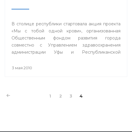
В столице республики стартовала акция проекта
«Мы с тобой одной крови», организованная
Общественным фондом развития города
совместно с Управлением здравоохранения
администрации Уфы и Республиканской
станцией переливания крови.
3 мая 2010
1
2
3
4