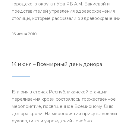
городского округа г.Уфа РБ А.М. Бакиевой и
представителей управления здравоохранения
столицы, которые рассказали о здравоохранении
Уфы, а также о ходе подготовки к выездному
заседанию Cовета Республики Башкортостан по
16 июня 2010
вопросам развития системы здравоохранения.
14 июня – Всемирный день донора
15 июня в стенах Республиканской станции
переливания крови состоялось торжественное
мероприятие, посвященное Всемирному Дню
донора крови. На мероприятии присутствовали
руководители учреждений лечебно-
профилактических учреждений, медицинские