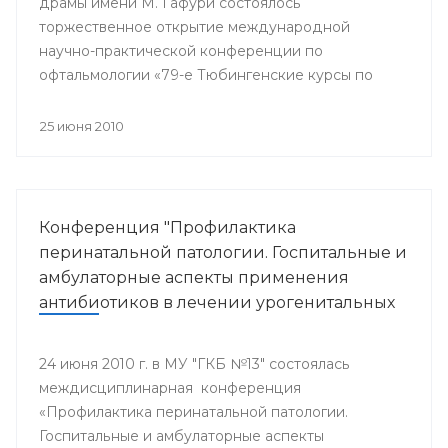
драмы имени М. Гафури состоялось
торжественное открытие международной
научно-практической конференции по
офтальмологии «79-е Тюбингенские курсы по
витреоретинальной патологии». В мероприятии
принимали участие врачи-офтальмологи
25 июня 2010
республики, а также ведущие специалисты
России, Великобритании, Германии, Японии.
Конференция "Профилактика
перинатальной патологии. Госпитальные и
амбулаторные аспекты применения
антибиотиков в лечении урогенитальных
инфекционных заболеваний"
24 июня 2010 г. в МУ "ГКБ №13" состоялась
междисциплинарная конференция
«Профилактика перинатальной патологии.
Госпитальные и амбулаторные аспекты