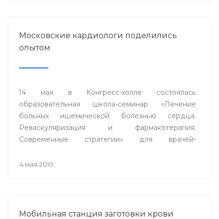
Московские кардиологи поделились
опытом
14 мая в Конгресс-холле состоялась
образовательная школа-семинар «Лечение
больных ишемической болезнью сердца.
Реваскуляризация и фармакотерапия.
Современные стратегии» для врачей-
кардиологов, терапевтов, кардиохирургов
республики.
4 мая 2010
Мобильная станция заготовки крови