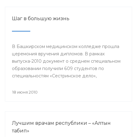
Шаг в большую жизнь
В Башкирском медицинском колледже прошла
церемония вручения дипломов. В рамках
выпуска-2010 документ о среднем специальном
образовании получили 609 студентов по
специальностям «Сестринское дело»,
«Акушерское дело», «Лечебное дело»,
«Лабораторная диагностика», «Медико-
18 июня 2010
профилактическое дело» и впервые – по
специальности «Фармация».
Лучшим врачам республики – «Алтын
табип»