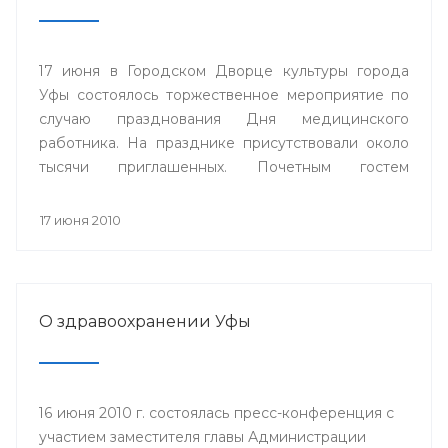
17 июня в Городском Дворце культуры города
Уфы состоялось торжественное мероприятие по
случаю празднования Дня медицинского
работника. На празднике присутствовали около
тысячи приглашенных. Почетным гостем
праздника стал Президент Республики
Башкортостан М.Г. Рахимов.
17 июня 2010
О здравоохранении Уфы
16 июня 2010 г. состоялась пресс-конференция с
участием заместителя главы Администрации