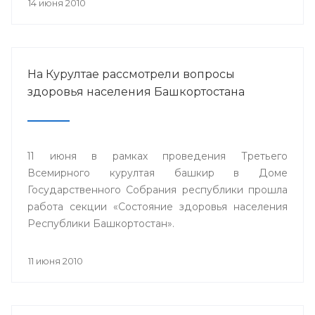
работники и почетные доноры республики.
14 июня 2010
На Курултае рассмотрели вопросы
здоровья населения Башкортостана
11 июня в рамках проведения Третьего
Всемирного курултая башкир в Доме
Государственного Собрания республики прошла
работа секции «Состояние здоровья населения
Республики Башкортостан».
11 июня 2010