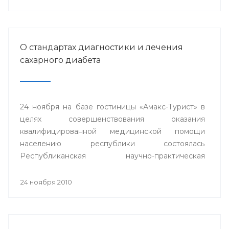
О стандартах диагностики и лечения
сахарного диабета
24 ноября на базе гостиницы «Амакс-Турист» в
целях совершенствования оказания
квалифицированной медицинской помощи
населению республики состоялась
Республиканская научно-практическая
конференция «Стандарты диагностики и
лечения сахарного диабета».
24 ноября 2010