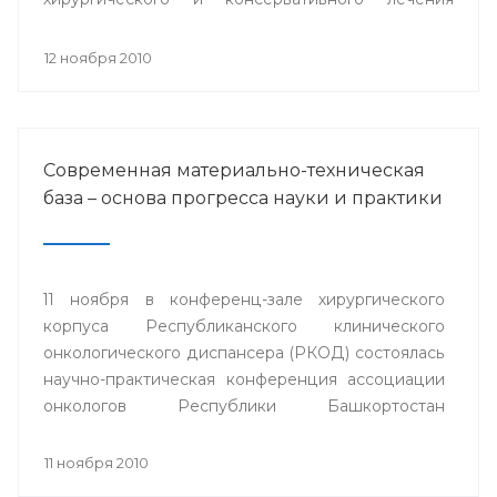
заболеваний роговицы» с международным
участием.
12 ноября 2010
Современная материально-техническая
база – основа прогресса науки и практики
11 ноября в конференц-зале хирургического
корпуса Республиканского клинического
онкологического диспансера (РКОД) состоялась
научно-практическая конференция ассоциации
онкологов Республики Башкортостан
"Материально-техническая база клиники -
основа прогресса онкологической науки и
11 ноября 2010
практики".