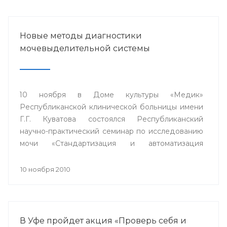
Новые методы диагностики
мочевыделительной системы
10 ноября в Доме культуры «Медик»
Республиканской клинической больницы имени
Г.Г. Куватова состоялся Республиканский
научно-практический семинар по исследованию
мочи «Стандартизация и автоматизация
общеклинических лабораторных методов
исследования».
10 ноября 2010
В Уфе пройдет акция «Проверь себя и