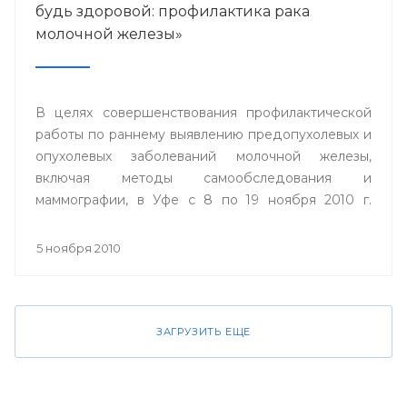
будь здоровой: профилактика рака
молочной железы»
В целях совершенствования профилактической
работы по раннему выявлению предопухолевых и
опухолевых заболеваний молочной железы,
включая методы самообследования и
маммографии, в Уфе с 8 по 19 ноября 2010 г.
пройдет акция «Проверь себя и будь здоровой:
профилактика рака молочной железы».
5 ноября 2010
ЗАГРУЗИТЬ ЕЩЕ