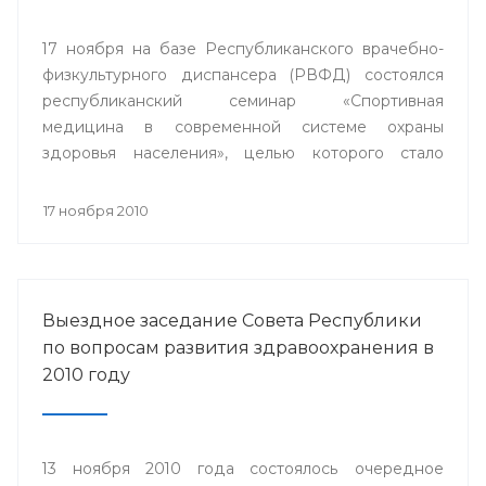
17 ноября на базе Республиканского врачебно-
физкультурного диспансера (РВФД) состоялся
республиканский семинар «Спортивная
медицина в современной системе охраны
здоровья населения», целью которого стало
совершенствование врачебно-физкультурной
службы.
17 ноября 2010
Выездное заседание Совета Республики
по вопросам развития здравоохранения в
2010 году
13 ноября 2010 года состоялось очередное