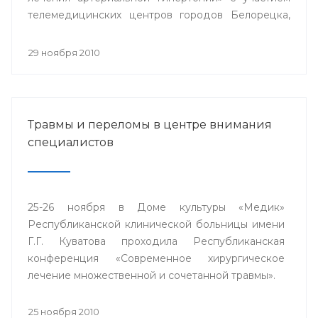
телемедицинских центров городов Белорецка,
Сибая, Стерлитамака и близлежащих районов
республики.
29 ноября 2010
Травмы и переломы в центре внимания
специалистов
25-26 ноября в Доме культуры «Медик»
Республиканской клинической больницы имени
Г.Г. Куватова проходила Республиканская
конференция «Современное хирургическое
лечение множественной и сочетанной травмы».
25 ноября 2010