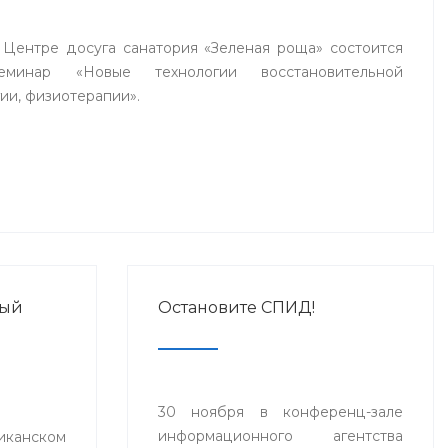
в Центре досуга санатория «Зеленая роща» состоится
еминар «Новые технологии восстановительной
ии, физиотерапии».
ный
Остановите СПИД!
30 ноября в конференц-зале
информационного агентства
нском