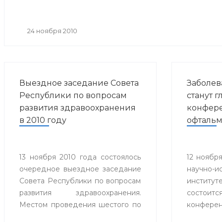
24 ноября 2010
Выездное заседание Совета
Заболев
Республики по вопросам
станут 
развития здравоохранения
конфер
в 2010 году
офтальм
13 ноября 2010 года состоялось
12 ноября
очередное выездное заседание
научно-и
Совета Республики по вопросам
институ
развития здравоохранения.
состоитс
Местом проведения шестого по
конферен
счету Совета стал городской
«Совре