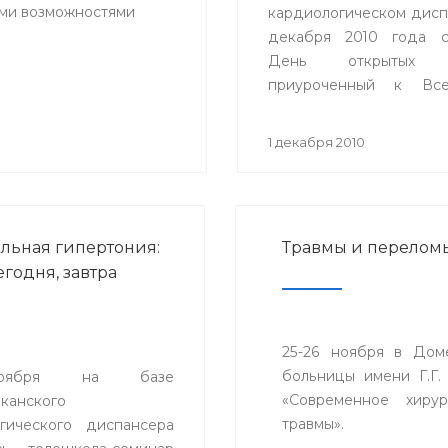
ыми возможностями
кардиологическом дисп
декабря 2010 года с
День открытых д
приуроченный к Все
Дню инвалидов.
1 декабря 2010
льная гипертония:
Травмы и перелом
егодня, завтра
25-26 ноября в Дом
больницы имени Г.Г.
оября на базе
«Современное хиру
канского
травмы».
гического диспансера