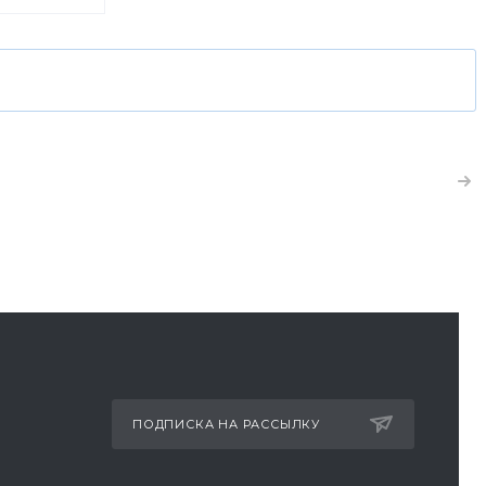
ет акция
здоровой:
олочной
ПОДПИСКА НА РАССЫЛКУ