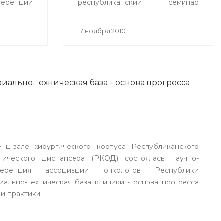
еренции
республиканский семинар
ехнологии
«Спортивная медицина в
 2010»
современной системе охраны
17 ноября 2010
ионное
здоровья населения», целью
на».
которого стало
совершенствование врачебно-
физкультурной службы.
иально-техническая база – основа прогресса
нц-зале хирургического корпуса Республиканского
огического диспансера (РКОД) состоялась научно-
ференция ассоциации онкологов Республики
ально-техническая база клиники - основа прогресса
и практики".