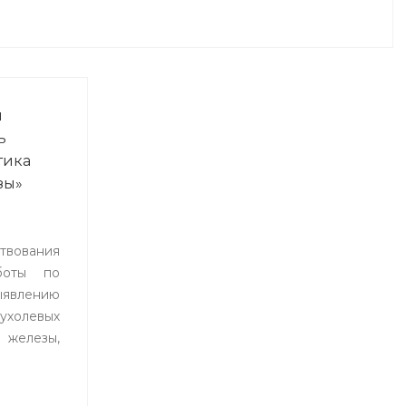
я
ь
тика
зы»
вования
боты по
лению
ухолевых
 железы,
тоды
ния и
 8 по 19