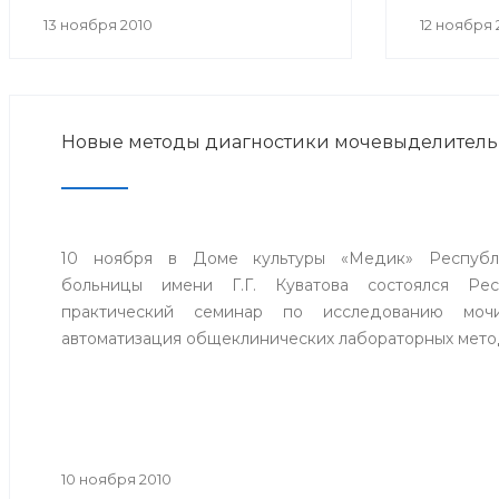
округ г.Уфа.
хиру
13 ноября 2010
12 ноября 
консер
заболе
междунар
Новые методы диагностики мочевыделитель
10 ноября в Доме культуры «Медик» Республи
больницы имени Г.Г. Куватова состоялся Рес
практический семинар по исследованию моч
автоматизация общеклинических лабораторных мето
10 ноября 2010