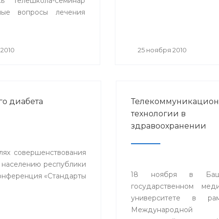
сь телешкола-семинар
ьные вопросы лечения
льной гипертонии» с
ем телемедицинских
 городов Белорецка,
 2010
25 ноября 2010
 Стерлитамака и
ежащих районов
ки.
го диабета
Телекоммуникацио
технологии в
здравоохранении
елях совершенствования
 населению республики
18 ноября в Башк
конференция «Стандарты
государственном мед
университете в ра
Международной н