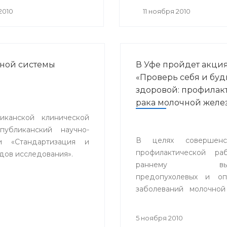
ргического и
2010
11 ноября 2010
вативного лечения
ваний роговицы» с
одным участием.
ной системы
В Уфе пройдет акци
«Проверь себя и буд
здоровой: профилак
рака молочной желе
канской клинической
публиканский научно-
В целях совершенст
и «Стандартизация и
профилактической ра
дов исследования».
раннему выяв
предопухолевых и оп
заболеваний молочной
включая ме
самообследова
5 ноября 2010
маммографии, в Уфе с