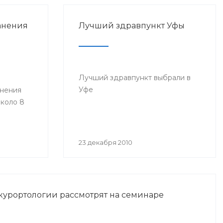
анения
Лучший здравпункт Уфы
Лучший здравпункт выбрали в
Уфе
анения
коло 8
23 декабря 2010
курортологии рассмотрят на семинаре