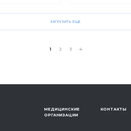
ноября 2010 г. пройд
«Проверь себя и будь 
профилактика рака м
ЗАГРУЗИТЬ ЕЩЕ
железы».
1
2
3
4
МЕДИЦИНСКИЕ
КОНТАКТЫ
ОРГАНИЗАЦИИ