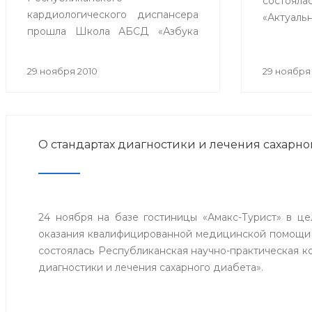
состояла
кардиологического диспансера
«Актуал
прошла Школа АБСД «Азбука
артериа
кардиолога в терапии пациента
участи
с ИБС» с участием
центров
29 ноября 2010
29 ноября
телемедицинских центров гг.
Сибая,
Стерлитамак, Сибай и Белорецк.
близл
республи
О стандартах диагностики и лечения сахарно
24 ноября на базе гостиницы «Амакс-Турист» в ц
оказания квалифицированной медицинской помощи
состоялась Республиканская научно-практическая 
диагностики и лечения сахарного диабета».