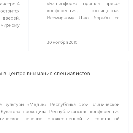
«Башинформ» прошла пресс-
ансере 4
конференция, посвященная
остоится
Всемирному Дню борьбы со
верей,
СПИДом.
мирному
30 ноября 2010
ы в центре внимания специалистов
е культуры «Медик» Республиканской клинической
 Куватова проходила Республиканская конференция
ргическое лечение множественной и сочетанной