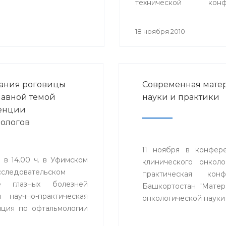
технической конф
«Проблемы техники и т
телекоммуникаций
18 ноября 2010
состоялось секц
заседание «Телемедици
ания роговицы
Современная матер
главной темой
науки и практики
енции
ологов
11 ноября в конфере
 в 14.00 ч. в Уфимском
клинического онкол
сследовательском
практическая кон
те глазных болезней
Башкортостан "Матери
я научно-практическая
онкологической науки 
ция по офтальмологии
менные технологии