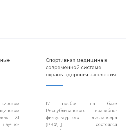
нные
Спортивная медицина в
современной системе
охраны здоровья населения
ирском
17 ноября на базе
ицинском
Республиканского врачебно-
мках XI
физкультурного диспансера
аучно-
(РВФД) состоялся