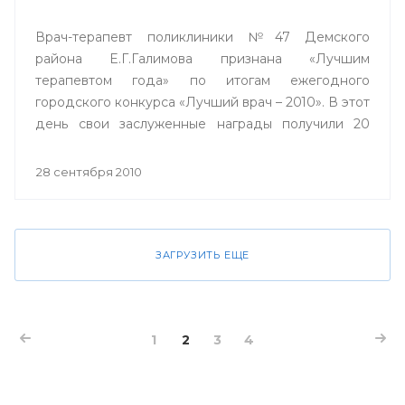
Врач-терапевт поликлиники №47 Демского
района Е.Г.Галимова признана «Лучшим
терапевтом года» по итогам ежегодного
городского конкурса «Лучший врач – 2010». В этот
день свои заслуженные награды получили 20
лучших врачей города Уфы, и по традиции
конкурса, проходящего в столице вот уже в
28 сентября 2010
девятый раз, один из них получил ключи от
двухкомнатной квартиры.
ЗАГРУЗИТЬ ЕЩЕ
1
2
3
4