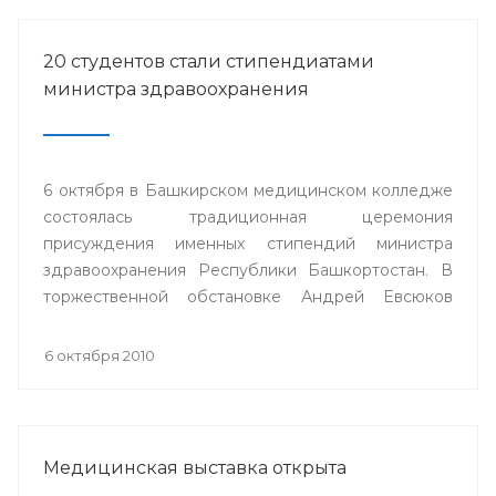
20 студентов стали стипендиатами
министра здравоохранения
6 октября в Башкирском медицинском колледже
состоялась традиционная церемония
присуждения именных стипендий министра
здравоохранения Республики Башкортостан. В
торжественной обстановке Андрей Евсюков
вручил 20 студентам из восьми медицинских
колледжей республики дипломы о присуждении
6 октября 2010
стипендии.
Медицинская выставка открыта