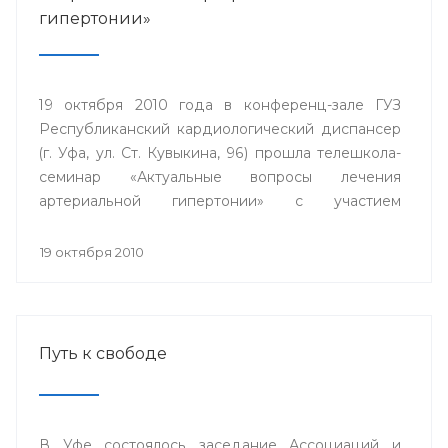
гипертонии»
19 октября 2010 года в конференц-зале ГУЗ
Республиканский кардиологический диспансер
(г. Уфа, ул. Ст. Кувыкина, 96) прошла телешкола-
семинар «Актуальные вопросы лечения
артериальной гипертонии» с участием
телемедицинских центров гг. Сибай.
Стерлитамак, Дюртюли.
19 октября 2010
Путь к свободе
В Уфе состоялось заседание Ассоциаций и