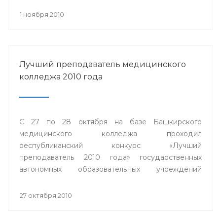
1 ноября 2010
Лучший преподаватель медицинского
колледжа 2010 года
С 27 по 28 октября на базе Башкирского
медицинского колледжа проходил
республиканский конкурс «Лучший
преподаватель 2010 года» государственных
автономных образовательных учреждений
среднего профессионального образования
Министерства здравоохранения Республики
27 октября 2010
Башкортостан.