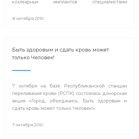
кохлеарных имплантов специалистами
сурдопедагогами, аудиологами из
Великобритании, Германии, специалистами ФГУ
8 октября 2010
НКЦ оториноларингологии г.Москвы и Адвенсет
Бионикс Европа.
Быть здоровым и сдать кровь может
только Человек!
7 октября на базе Республиканской станции
переливания крови (РСПК) состоялась донорская
акция «Город, объединись. Быть здоровым и
сдать кровь может только Человек!».
7 октября 2010