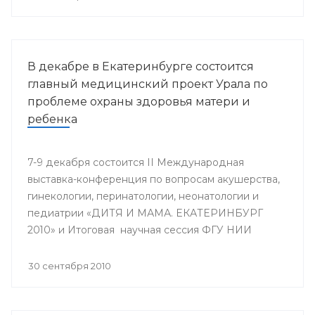
В декабре в Екатеринбурге состоится
главный медицинский проект Урала по
проблеме охраны здоровья матери и
ребенка
7-9 декабря состоится II Международная
выставка-конференция по вопросам акушерства,
гинекологии, перинатологии, неонатологии и
педиатрии «ДИТЯ И МАМА. ЕКАТЕРИНБУРГ
2010» и Итоговая научная сессия ФГУ НИИ
ОММ и кафедры акушерства и гинекологии ФУВ
УГМА, посвященная 25-летию кафедры.
30 сентября 2010