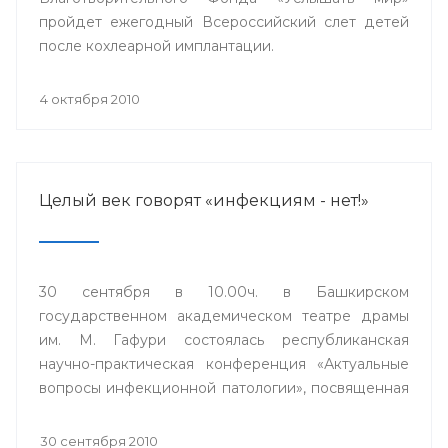
пройдет ежегодный Всероссийский слет детей
после кохлеарной имплантации.
4 октября 2010
Целый век говорят «инфекциям - нет!»
30 сентября в 10.00ч. в Башкирском
государственном академическом театре драмы
им. М. Гафури состоялась республиканская
научно-практическая конференция «Актуальные
вопросы инфекционной патологии», посвященная
100-летию инфекционной клинической больницы
№4 города Уфы.
30 сентября 2010