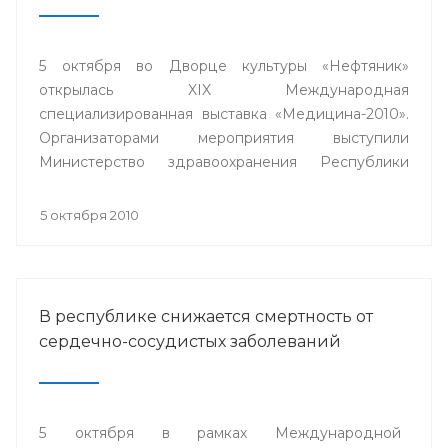
5 октября во Дворце культуры «Нефтяник»
открылась XIX Международная
специализированная выставка «Медицина-2010».
Организаторами мероприятия выступили
Министерство здравоохранения Республики
Башкортостан, Выставочный центр «БашЭКСПО»,
ГУП «Медтехника» РБ при содействии Торгово-
5 октября 2010
промышленной палаты республики.
В республике снижается смертность от
сердечно-сосудистых заболеваний
5 октября в рамках Международной