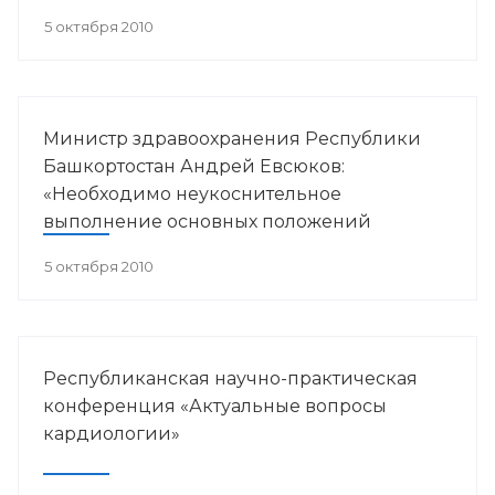
в пульмонологии».
5 октября 2010
Министр здравоохранения Республики
Башкортостан Андрей Евсюков:
«Необходимо неукоснительное
выполнение основных положений
антинаркотической Стратегии»
5 октября 2010
Республиканская научно-практическая
конференция «Актуальные вопросы
кардиологии»