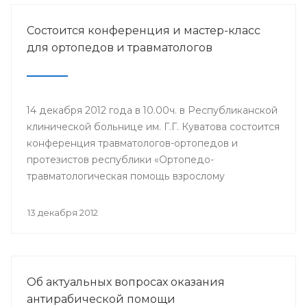
Состоится конференция и мастер-класс
для ортопедов и травматологов
14 декабря 2012 года в 10.00ч. в Республиканской
клинической больнице им. Г.Г. Куватова состоится
конференция травматологов-ортопедов и
протезистов республики «Ортопедо-
травматологическая помощь взрослому
населению в межмуниципальных центрах РБ».
Мероприятие организовано Минздравом РБ в
13 декабря 2012
целях повышения квалификации врачей и
улучшения качества оказания медицинской
помощи населению республики.
Об актуальных вопросах оказания
антирабической помощи