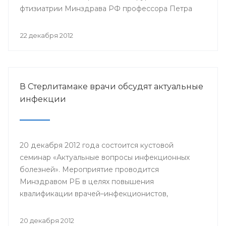
фтизиатрии Минздрава РФ профессора Петра
Яблонского пройдет 24-25 января года в клинике
БГМУ.
22 декабря 2012
В Стерлитамаке врачи обсудят актуальные
инфекции
20 декабря 2012 года состоится кустовой
семинар «Актуальные вопросы инфекционных
болезней». Мероприятие проводится
Минздравом РБ в целях повышения
квалификации врачей–инфекционистов,
терапевтов, педиатров, врачей общей практики,
врачей станций скорой медицинской помощи
20 декабря 2012