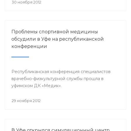
претендента по 23 номинациям из 40
30 ноября 2012
предложенных.
Проблемы спортивной медицины
обсудили в Уфе на республиканской
конференции
Республиканская конференция специалистов
врачебно-физкультурной службы прошла в
уфимском ДК «Медик».
29 ноября 2012
В Уфе открылся симуляционный центр