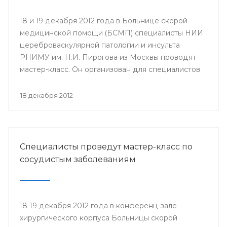
18 и 19 декабря 2012 года в Больнице скорой
медицинской помощи (БСМП) специалисты НИИ
цереброваскулярной патологии и инсульта
РНИМУ им. Н.И. Пирогова из Москвы проводят
мастер-класс. Он организован для специалистов
мультидисциплинарных бригад Региональных
сосудистых центров и первичных сосудистых
18 декабря 2012
отделений республики с целью повышения
уровня профессионального мастерства,
обеспечения преемственности в оказании
медицинской помощи населению.
Специалисты проведут мастер-класс по
сосудистым заболеваниям
18-19 декабря 2012 года в конференц-зале
хирургического корпуса Больницы скорой