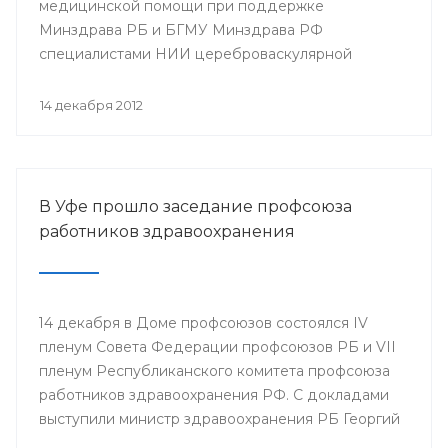
медицинской помощи при поддержке
Минздрава РБ и БГМУ Минздрава РФ
специалистами НИИ цереброваскулярной
патологии и инсульта РНИМУ им. Н.И. Пирогова
(г.Москва) будет проведен мастер-класс.
14 декабря 2012
В Уфе прошло заседание профсоюза
работников здравоохранения
14 декабря в Доме профсоюзов состоялся IV
пленум Совета Федерации профсоюзов РБ и VII
пленум Республиканского комитета профсоюза
работников здравоохранения РФ. С докладами
выступили министр здравоохранения РБ Георгий
Шебаев, председатель Республиканской