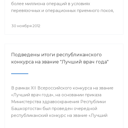
более миллиона операций в условиях
перевязочных и операционных приемного покоя,
и около 400 тысяч плановых хирургических
вмешательств.
30 ноября 2012
Подведены итоги республиканского
конкурса на звание "Лучший врач года"
В рамках XII Всероссийского конкурса на звание
«Лучший врач года», на основании приказа
Министерства здравоохранения Республики
Башкортостан был проведен очередной
республиканский конкурс на звание «Лучший
врач года», в котором приняли участие 64