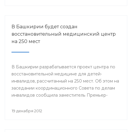
городов Стерлитамак, Салават, Ишимбай, Мелеуз,
Кумертау, а также Кугарчинского, Федоровского и
Стерлибашевского районов республики.
В Башкирии будет создан
восстановительный медицинский центр
на 250 мест
В Башкирии разрабатывается проект центра по
восстановительной медицине для детей-
инвалидов, рассчитанный на 250 мест. Об этом на
заседании координационного Совета по делам
инвалидов сообщила заместитель Премьер-
министра Правительства Республики
Башкортостан Лилия Гумерова.
19 декабря 2012