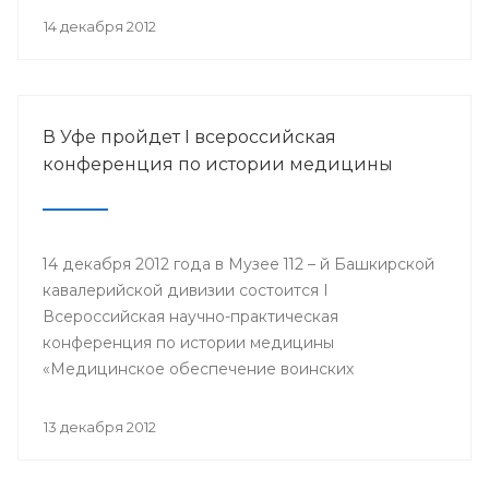
организации Башкортостана профсоюза
14 декабря 2012
работников здравоохранения РФ Павел Зырянов
и другие.
В Уфе пройдет I всероссийская
конференция по истории медицины
14 декабря 2012 года в Музее 112 – й Башкирской
кавалерийской дивизии состоится I
Всероссийская научно-практическая
конференция по истории медицины
«Медицинское обеспечение воинских
подразделений в годы Великой Отечественной
войны».
13 декабря 2012