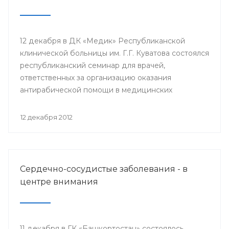
12 декабря в ДК «Медик» Республиканской
клинической больницы им. Г.Г. Куватова состоялся
республиканский семинар для врачей,
ответственных за организацию оказания
антирабической помощи в медицинских
организациях республики. Мероприятие
организовано Минздравом РБ с целью
12 декабря 2012
совершенствования антирабической помощи
населению Башкортостана.
Сердечно-сосудистые заболевания - в
центре внимания
11 декабря в ГК «Башкортостан» состоялось