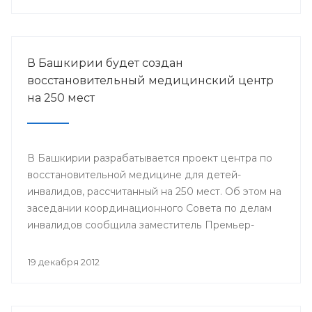
городов Стерлитамак, Салават, Ишимбай, Мелеуз,
Кумертау, а также Кугарчинского, Федоровского и
Стерлибашевского районов республики.
В Башкирии будет создан
восстановительный медицинский центр
на 250 мест
В Башкирии разрабатывается проект центра по
восстановительной медицине для детей-
инвалидов, рассчитанный на 250 мест. Об этом на
заседании координационного Совета по делам
инвалидов сообщила заместитель Премьер-
министра Правительства Республики
Башкортостан Лилия Гумерова.
19 декабря 2012