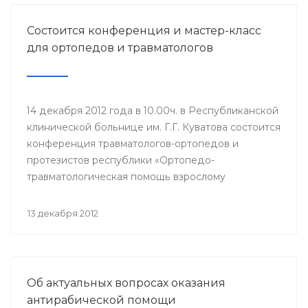
Состоится конференция и мастер-класс
для ортопедов и травматологов
14 декабря 2012 года в 10.00ч. в Республиканской
клинической больнице им. Г.Г. Куватова состоится
конференция травматологов-ортопедов и
протезистов республики «Ортопедо-
травматологическая помощь взрослому
населению в межмуниципальных центрах РБ».
Мероприятие организовано Минздравом РБ в
13 декабря 2012
целях повышения квалификации врачей и
улучшения качества оказания медицинской
помощи населению республики.
Об актуальных вопросах оказания
антирабической помощи