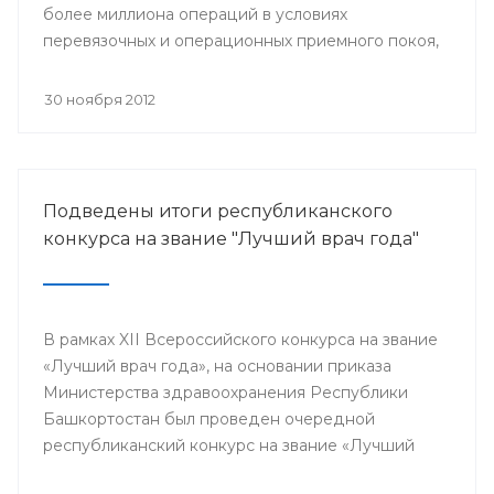
более миллиона операций в условиях
перевязочных и операционных приемного покоя,
и около 400 тысяч плановых хирургических
вмешательств.
30 ноября 2012
Подведены итоги республиканского
конкурса на звание "Лучший врач года"
В рамках XII Всероссийского конкурса на звание
«Лучший врач года», на основании приказа
Министерства здравоохранения Республики
Башкортостан был проведен очередной
республиканский конкурс на звание «Лучший
врач года», в котором приняли участие 64