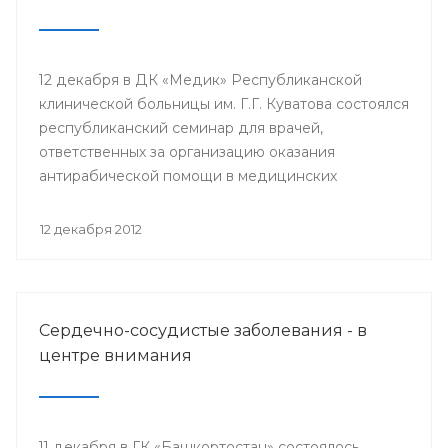
12 декабря в ДК «Медик» Республиканской
клинической больницы им. Г.Г. Куватова состоялся
республиканский семинар для врачей,
ответственных за организацию оказания
антирабической помощи в медицинских
организациях республики. Мероприятие
организовано Минздравом РБ с целью
12 декабря 2012
совершенствования антирабической помощи
населению Башкортостана.
Сердечно-сосудистые заболевания - в
центре внимания
11 декабря в ГК «Башкортостан» состоялось