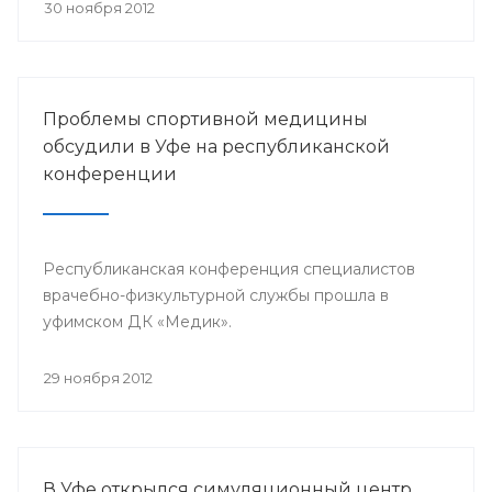
претендента по 23 номинациям из 40
30 ноября 2012
предложенных.
Проблемы спортивной медицины
обсудили в Уфе на республиканской
конференции
Республиканская конференция специалистов
врачебно-физкультурной службы прошла в
уфимском ДК «Медик».
29 ноября 2012
В Уфе открылся симуляционный центр