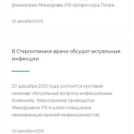
фтизиатрии Минздрава РФ профессора Петра
Яблонского пройдет 24-25 января года в клинике
БГМУ.
22 декабря 2012
В Стерлитамаке врачи обсудят актуальные
инфекции
20 декабря 2012 года состоится кустовой
семинар «Актуальные вопросы инфекционных
болезней». Мероприятие проводится
Минздравом РБ в целях повышения
квалификации врачей–инфекционистов,
терапевтов, педиатров, врачей общей практики,
врачей станций скорой медицинской помощи
20 декабря 2012