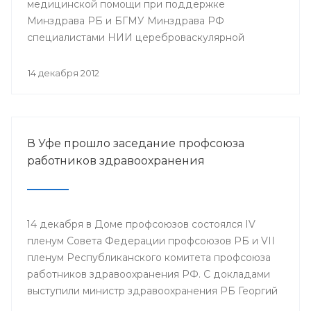
медицинской помощи при поддержке
Минздрава РБ и БГМУ Минздрава РФ
специалистами НИИ цереброваскулярной
патологии и инсульта РНИМУ им. Н.И. Пирогова
(г.Москва) будет проведен мастер-класс.
14 декабря 2012
В Уфе прошло заседание профсоюза
работников здравоохранения
14 декабря в Доме профсоюзов состоялся IV
пленум Совета Федерации профсоюзов РБ и VII
пленум Республиканского комитета профсоюза
работников здравоохранения РФ. С докладами
выступили министр здравоохранения РБ Георгий
Шебаев, председатель Республиканской