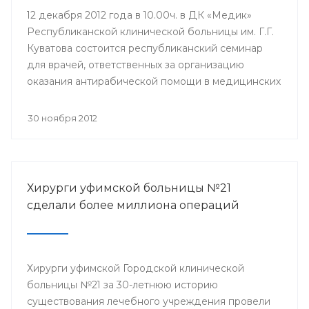
12 декабря 2012 года в 10.00ч. в ДК «Медик»
Республиканской клинической больницы им. Г.Г.
Куватова состоится республиканский семинар
для врачей, ответственных за организацию
оказания антирабической помощи в медицинских
организациях республики. Мероприятие
организовано Минздравом РБ с целью
30 ноября 2012
совершенствования антирабической помощи
населению Башкортостана.
Хирурги уфимской больницы №21
сделали более миллиона операций
Хирурги уфимской Городской клинической
больницы №21 за 30-летнюю историю
существования лечебного учреждения провели