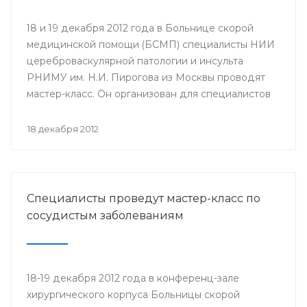
18 и 19 декабря 2012 года в Больнице скорой
медицинской помощи (БСМП) специалисты НИИ
цереброваскулярной патологии и инсульта
РНИМУ им. Н.И. Пирогова из Москвы проводят
мастер-класс. Он организован для специалистов
мультидисциплинарных бригад Региональных
сосудистых центров и первичных сосудистых
18 декабря 2012
отделений республики с целью повышения
уровня профессионального мастерства,
обеспечения преемственности в оказании
медицинской помощи населению.
Специалисты проведут мастер-класс по
сосудистым заболеваниям
18-19 декабря 2012 года в конференц-зале
хирургического корпуса Больницы скорой