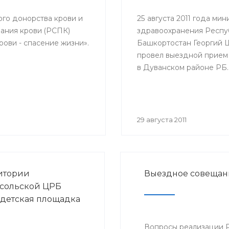
елей и благополучия
с повесткой: «Об
ого донорства крови и
25 августа 2011 года мин
логической ситуации
ания крови (РСПК)
здравоохранения Респу
у и ОРВИ и начале
ови - спасение жизни».
Башкортостан Георгий
ной кампании против
провел выездной прием
эпидсезон 2011-2012
в Дуванском районе РБ.
29 августа 2011
итории
Выездное совещан
сольской ЦРБ
 детская площадка
Вопросы реализации 