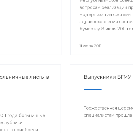
Республиканское совещ
вопросам реализации п
модернизации системы
здравоохранения состоя
Кумертау 8 июля 2011 го
Участие в совещании п
представители Министе
11 июля 2011
здравоохранения РБ, гл
районных администраци
главные врачи и руково
медицинских учрежден
ольничные листы в
Выпускники БГМУ
Мелеузовского, Зианчур
Куюргазинского и Кугар
районов Республики
Башкортостан.
Торжественная церем
специалистам прошла 
2011 года больничные
Республики
стана приобрели