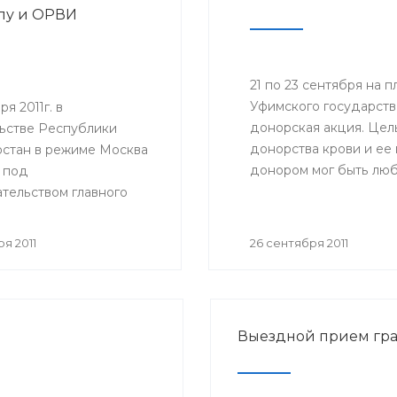
пу и ОРВИ
21 по 23 сентября на
Уфимского государств
я 2011г. в
донорская акция. Цел
ьстве Республики
донорства крови и ее
стан в режиме Москва
донором мог быть люб
 под
состоянию здоровья.
тельством главного
ого врача Российской
и, руководителя
я 2011
26 сентября 2011
ной службы по
в сфере защиты прав
елей Геннадия
 состоялось
Выездной прием гр
ное совещание
ной службы по
в сфере защиты прав