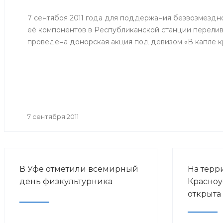
потребит
человека 
7 сентября 2011 года для поддержания безвозмездн
эпидемио
её компонентов в Республиканской станции перелив
по грипп
проведена донорская акция под девизом «В капле кр
прививоч
гриппа в 
годов».
7 сентября 2011
В Уфе отметили всемирный
На терр
день физкультурника
Красноу
открыта