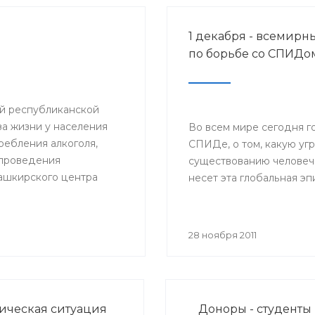
1 декабря - всемирн
по борьбе со СПИДо
ий республиканской
а жизни у населения
Во всем мире сегодня г
ебления алкоголя,
СПИДе, о том, какую уг
и проведения
существованию человеч
ашкирского центра
несет эта глобальная э
вали
браз жизни».
28 ноября 2011
ческая ситуация
Доноры - студенты