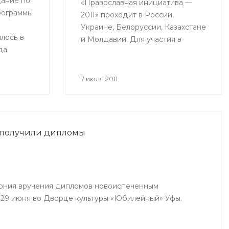
ание по
«Православная инициатива —
рограммы
2011» проходит в России,
Украине, Белоруссии, Казахстане
лось в
и Молдавии. Для участия в
да.
конкурсе принимаются проекты
ринимали
действующих социальных
рства
программ, с помощью которых
7 июля 2011
авы
происходит объединение
й,
общества вокруг православных
дители
ценностей.
ий
 получили дипломы
инского,
чинского
ония вручения дипломов новоиспеченным
29 июня во Дворце культуры «Юбилейный» Уфы.