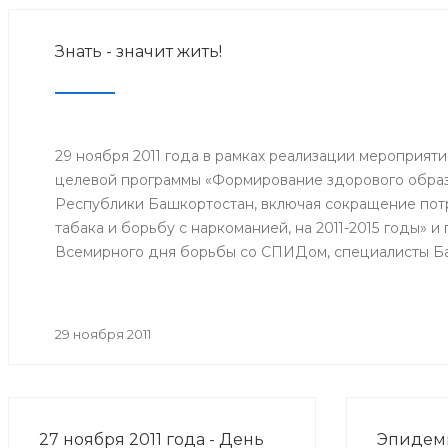
Знать - значит жить!
29 ноября 2011 года в рамках реализации мероприят
целевой программы «Формирование здорового образ
Республики Башкортостан, включая сокращение потр
табака и борьбу с наркоманией, на 2011-2015 годы» 
Всемирного дня борьбы со СПИДом, специалисты Б
медицинской профилактики Минздрава РБ организо
межведомственную акцию «Мы выбираем здоровый о
29 ноября 2011
27 ноября 2011 года - День
Эпидеми