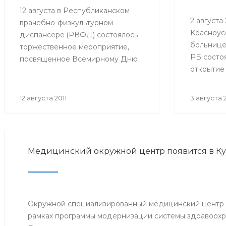
12 августа в Республиканском
2 августа 2
врачебно-физкультурном
Красноус
диспансере (РВФД) состоялось
больнице
торжественное мероприятие,
РБ состо
посвященное Всемирному Дню
открытие
физкультурника. В мероприятии
оборудов
приняли участие представители
в детско
Министерства здравоохранения
12 августа 2011
3 августа 2
Республики Башкортостан,
руководство и медицинский
персонал РВФД, представители
Центра развития спорта г.Уфы,
Медицинский окружной центр появится в К
известные спортсмены
республики, а также дети и их
родители.
Окружной специализированный медицинский центр о
рамках программы модернизации системы здравоохр