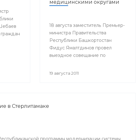
медицинскими округами
истр
блики
18 августа заместитель Премьер-
 Шебаев
министра Правительства
 граждан
Республики Башкортостан
Фидус Ямалтдинов провел
выездное совещание по
вопросам реализации
Программы модернизации
19 августа 2011
здравоохранения Республики
Башкортостан на 2011-2012 годы.
ие в Стерлитамаке
Республиканской программы модернизации системы