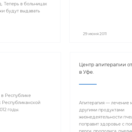
. Теперь в больницах
ки будут выдавать
ые листы нового
Основное их отличие от
 размер — бланки
29 июня 2011
мат А4, цвет — светло-
ля на голубом поле, в
азмещается логотип
циального страхования;
Центр апитерапии о
о, добавлены поля,
в Уфе.
будет заполнять сам
ель: место работы,
ма на работу,
 в Республике
й стаж и средний
х Республиканской
.
Апитерапия — лечение 
012 годы.
другими продуктами
жизнедеятельности пчел
поправит здоровье с п
перги, прополиса, пчели