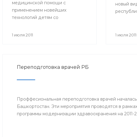
медицинской помощи с
новый вид
применением новейших
республи
технологий детям со
больничн
злокачественными
образца. 
новообразованиями. В
прежних:
1 июля 2011
1 июля 2011
совещании приняли участие
имеют фор
министр здравоохранения РБ и
желтые по
сотрудники отдела охраны
центре р
здоровья материнства и детства
Фонда со
Переподготовка врачей РБ
Министерства здравоохранения
кроме тог
РБ. Встреча состоялась 29 июня.
которые 
работодат
дата прие
Проффесиональная переподготовка врачей началась
страхово
Башкортостан. Эти мероприятия проводятся в рамка
заработок
программы модернизации здравоохранения на 2011-2