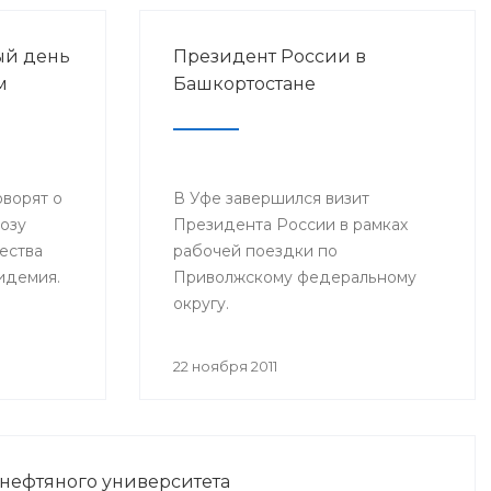
ый день
Президент России в
м
Башкортостане
оворят о
В Уфе завершился визит
розу
Президента России в рамках
ества
рабочей поездки по
пидемия.
Приволжскому федеральному
округу.
22 ноября 2011
 нефтяного университета