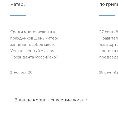
матери
по грип
Среди многочисленных
27 сентябр
праздников День матери
Правител
занимает особое место.
Башкорто
Установленный Указом
- регионы
Президента Российской
председа
Федерации № 120 от 30 января
санитарн
1998 года, он празднуется в
Федераци
21 ноября 2011
28 сентябр
последнее воскресенье ноября,
Федераль
воздавая должное материнскому
надзору 
труду и их бескорыстной жертве
потребит
ради блага своих детей.
Онищенко
В капле крови - спасение жизни
селектор
Федераль
надзору 