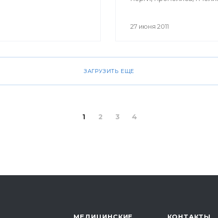
маточного молочка, пче
яда, воска можно и в Уф
27 июня 2011
ЗАГРУЗИТЬ ЕЩЕ
1
2
3
4
МЕДИЦИНСКИЕ
КОНТАКТЫ