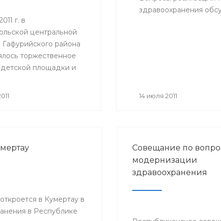
здравоохранения обсу
011 г. в
ольской центральной
 Гафурийского района
ялось торжественное
 детской площадки и
анной игровой комнаты
м отделении.
011
14 июля 2011
умертау
Совещание по вопро
модернизации
здравоохранения
ткроется в Кумертау в
анения в Республике