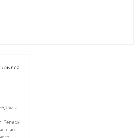
ткрылся
медом и
. Теперь
омощью
ного