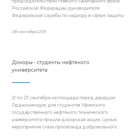
председательством главного санитарного врача
Российской Федерации, руководителя
Федеральной службы по надзору в сфере защиты
прав потребителей Геннадия Онищенко
состоялось селекторное совещание
28 сентября 2011
Федеральной службы по надзору в сфере защиты
прав потребителей и благополучия человека с
повесткой: «Об эпидемиологической ситуации по
гриппу и ОРВИ и начале прививочной кампании
Доноры - студенты нефтяного
против гриппа в эпидсезон 2011-2012 годов».
университета
21 по 23 сентября на площади перед дворцом
Орджоникидзе для студентов Уфимского
государственного нефтяного технического
университета прошла донорская акция. Целью
мероприятия стала пропаганда добровольного
донорства крови и ее компонентов. На