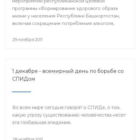
мероприятий республиканской целевой
программы «Формирование здорового образа
жизни у населения Республики Башкортостан,
включая сокращение потребления алкоголя,
табака и борьбу с наркоманией, на 2011-2015
годы» и проведения Всемирного дня борьбы со
29 ноября 2011
СПИДом, специалисты Башкирского центра
медицинской профилактики Минздрава РБ
организовали межведомственную акцию «Мы
выбираем здоровый образ жизни».
1 декабря - всемирный день по борьбе со
СПИДом
Во всем мире сегодня говорят о СПИДе, о том,
какую угрозу существованию человечества несет
эта глобальная эпидемия.
28 ноября 2011