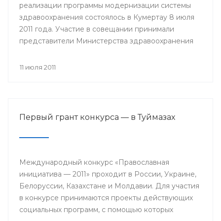
реализации программы модернизации системы
здравоохранения состоялось в Кумертау 8 июля
2011 года. Участие в совещании принимали
представители Министерства здравоохранения
РБ, главы районных администраций, главные
врачи и руководители медицинских учреждений
11 июля 2011
Мелеузовского, Зианчуринского, Куюргазинского
и Кугарчинского районов Республики
Башкортостан.
Первый грант конкурса — в Туймазах
Международный конкурс «Православная
инициатива — 2011» проходит в России, Украине,
Белоруссии, Казахстане и Молдавии. Для участия
в конкурсе принимаются проекты действующих
социальных программ, с помощью которых