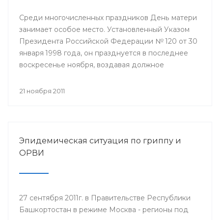
Среди многочисленных праздников День матери
занимает особое место. Установленный Указом
Президента Российской Федерации № 120 от 30
января 1998 года, он празднуется в последнее
воскресенье ноября, воздавая должное
материнскому труду и их бескорыстной жертве
ради блага своих детей.
21 ноября 2011
Эпидемическая ситуация по гриппу и
ОРВИ
27 сентября 2011г. в Правительстве Республики
Башкортостан в режиме Москва - регионы под