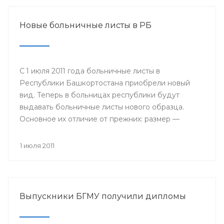
Новые больничные листы в РБ
С 1 июля 2011 года больничные листы в
Республики Башкортостана приобрели новый
вид. Теперь в больницах республики будут
выдавать больничные листы нового образца.
Основное их отличие от прежних: размер —
бланки имеют формат А4, цвет — светло-желтые
поля на голубом поле, в центре размещается
1 июля 2011
логотип Фонда социального страхования; кроме
того, добавлены поля, которые будет заполнять
сам работодатель: место работы, дата приема на
работу, страховой стаж и средний заработок.
Выпускники БГМУ получили дипломы