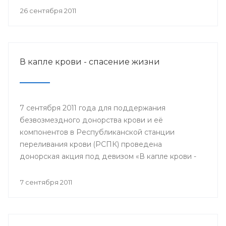
мобильном пункте заготовки крови донором мог
26 сентября 2011
быть любой желающий, при отсутствии
противопоказаний по состоянию здоровья.
В капле крови - спасение жизни
7 сентября 2011 года для поддержания
безвозмездного донорства крови и её
компонентов в Республиканской станции
переливания крови (РСПК) проведена
донорская акция под девизом «В капле крови -
спасение жизни».
7 сентября 2011