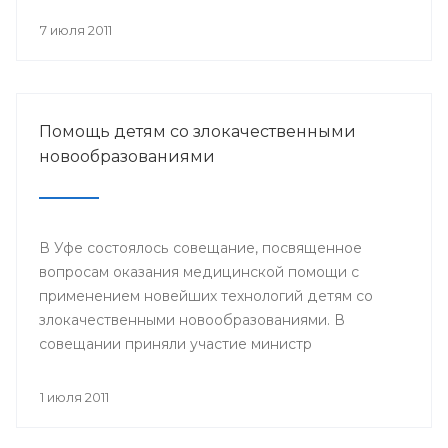
происходит объединение общества вокруг
православных ценностей.
7 июля 2011
Помощь детям со злокачественными
новообразованиями
В Уфе состоялось совещание, посвященное
вопросам оказания медицинской помощи с
применением новейших технологий детям со
злокачественными новообразованиями. В
совещании приняли участие министр
здравоохранения РБ и сотрудники отдела
охраны здоровья материнства и детства
1 июля 2011
Министерства здравоохранения РБ. Встреча
состоялась 29 июня.