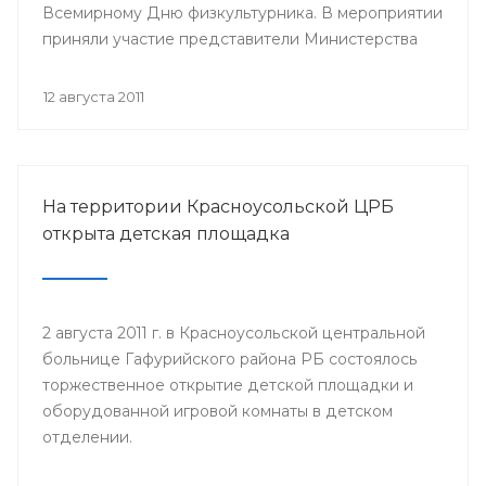
Всемирному Дню физкультурника. В мероприятии
приняли участие представители Министерства
здравоохранения Республики Башкортостан,
руководство и медицинский персонал РВФД,
12 августа 2011
представители Центра развития спорта г.Уфы,
известные спортсмены республики, а также дети
и их родители.
На территории Красноусольской ЦРБ
открыта детская площадка
2 августа 2011 г. в Красноусольской центральной
больнице Гафурийского района РБ состоялось
торжественное открытие детской площадки и
оборудованной игровой комнаты в детском
отделении.