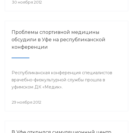
претендента по 23 номинациям из 40
30 ноября 2012
предложенных.
Проблемы спортивной медицины
обсудили в Уфе на республиканской
конференции
Республиканская конференция специалистов
врачебно-физкультурной службы прошла в
уфимском ДК «Медик».
29 ноября 2012
В Уфе открылся симуляционный центр