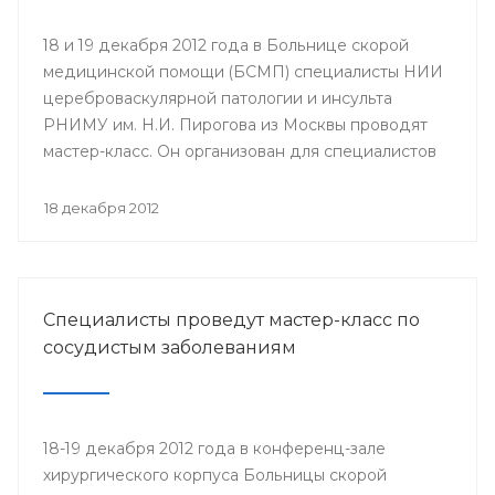
18 и 19 декабря 2012 года в Больнице скорой
медицинской помощи (БСМП) специалисты НИИ
цереброваскулярной патологии и инсульта
РНИМУ им. Н.И. Пирогова из Москвы проводят
мастер-класс. Он организован для специалистов
мультидисциплинарных бригад Региональных
сосудистых центров и первичных сосудистых
18 декабря 2012
отделений республики с целью повышения
уровня профессионального мастерства,
обеспечения преемственности в оказании
медицинской помощи населению.
Специалисты проведут мастер-класс по
сосудистым заболеваниям
18-19 декабря 2012 года в конференц-зале
хирургического корпуса Больницы скорой