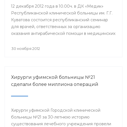
12 декабря 2012 года в 10.00ч. в ДК «Медик»
Республиканской клинической больницы им. Г.Г.
Куватова состоится республиканский семинар
для врачей, ответственных за организацию
оказания антирабической помощи в медицинских
организациях республики. Мероприятие
организовано Минздравом РБ с целью
30 ноября 2012
совершенствования антирабической помощи
населению Башкортостана.
Хирурги уфимской больницы №21
сделали более миллиона операций
Хирурги уфимской Городской клинической
больницы №21 за 30-летнюю историю
существования лечебного учреждения провели