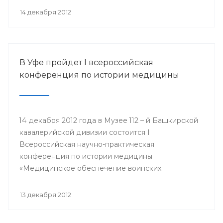
организации Башкортостана профсоюза
14 декабря 2012
работников здравоохранения РФ Павел Зырянов
и другие.
В Уфе пройдет I всероссийская
конференция по истории медицины
14 декабря 2012 года в Музее 112 – й Башкирской
кавалерийской дивизии состоится I
Всероссийская научно-практическая
конференция по истории медицины
«Медицинское обеспечение воинских
подразделений в годы Великой Отечественной
войны».
13 декабря 2012