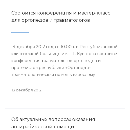
Состоится конференция и мастер-класс
для ортопедов и травматологов
14 декабря 2012 года в 10.00ч. в Республиканской
клинической больнице им. Г.Г. Куватова состоится
конференция травматологов-ортопедов и
протезистов республики «Ортопедо-
травматологическая помощь взрослому
населению в межмуниципальных центрах РБ».
Мероприятие организовано Минздравом РБ в
13 декабря 2012
целях повышения квалификации врачей и
улучшения качества оказания медицинской
помощи населению республики.
Об актуальных вопросах оказания
антирабической помощи