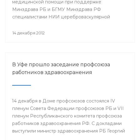
медицинской помощи при поддержке
Минздрава РБ и БГМУ Минздрава РФ
специалистами НИИ цереброваскулярной
патологии и инсульта РНИМУ им. Н.И. Пирогова
(г.Москва) будет проведен мастер-класс.
14 декабря 2012
В Уфе прошло заседание профсоюза
работников здравоохранения
14 декабря в Доме профсоюзов состоялся IV
пленум Совета Федерации профсоюзов РБ и VII
пленум Республиканского комитета профсоюза
работников здравоохранения РФ. С докладами
выступили министр здравоохранения РБ Георгий
Шебаев, председатель Республиканской