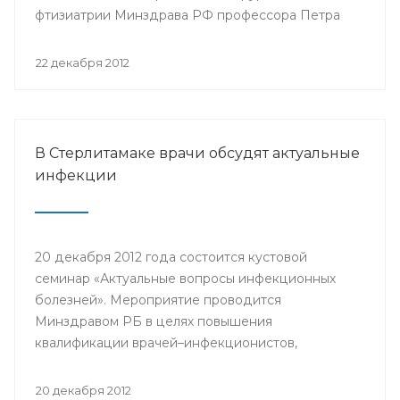
фтизиатрии Минздрава РФ профессора Петра
Яблонского пройдет 24-25 января года в клинике
БГМУ.
22 декабря 2012
В Стерлитамаке врачи обсудят актуальные
инфекции
20 декабря 2012 года состоится кустовой
семинар «Актуальные вопросы инфекционных
болезней». Мероприятие проводится
Минздравом РБ в целях повышения
квалификации врачей–инфекционистов,
терапевтов, педиатров, врачей общей практики,
врачей станций скорой медицинской помощи
20 декабря 2012