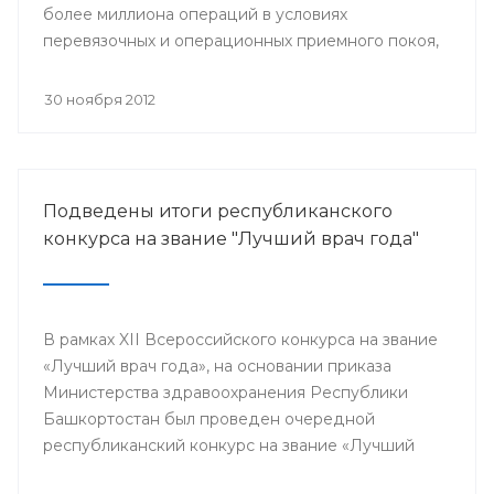
более миллиона операций в условиях
перевязочных и операционных приемного покоя,
и около 400 тысяч плановых хирургических
вмешательств.
30 ноября 2012
Подведены итоги республиканского
конкурса на звание "Лучший врач года"
В рамках XII Всероссийского конкурса на звание
«Лучший врач года», на основании приказа
Министерства здравоохранения Республики
Башкортостан был проведен очередной
республиканский конкурс на звание «Лучший
врач года», в котором приняли участие 64