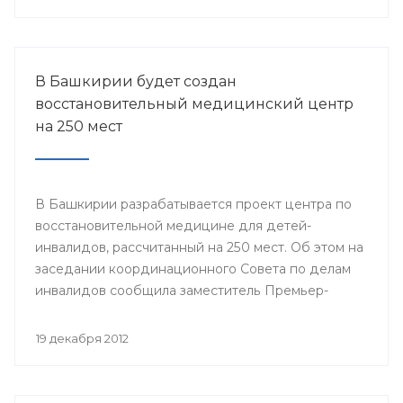
городов Стерлитамак, Салават, Ишимбай, Мелеуз,
Кумертау, а также Кугарчинского, Федоровского и
Стерлибашевского районов республики.
В Башкирии будет создан
восстановительный медицинский центр
на 250 мест
В Башкирии разрабатывается проект центра по
восстановительной медицине для детей-
инвалидов, рассчитанный на 250 мест. Об этом на
заседании координационного Совета по делам
инвалидов сообщила заместитель Премьер-
министра Правительства Республики
Башкортостан Лилия Гумерова.
19 декабря 2012