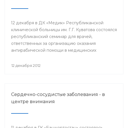
12 декабря в ДК «Медик» Республиканской
клинической больницы им. Г.Г. Куватова состоялся
республиканский семинар для врачей,
ответственных за организацию оказания
антирабической помощи в медицинских
организациях республики. Мероприятие
организовано Минздравом РБ с целью
12 декабря 2012
совершенствования антирабической помощи
населению Башкортостана.
Сердечно-сосудистые заболевания - в
центре внимания
11 декабря в ГК «Башкортостан» состоялось