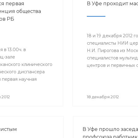
ся первая
В Уфе проходит ма
нция общества
ов РБ
18 и 19 декабря 2012
специалисты НИИ цер
 в 13.00ч. в
Н.И. Пирогова из Моск
ц-зале
специалистов мульти
канского клинического
центров и первичных 
ческого диспансера
повышения уровня про
 первая научная
преемственности в о
нция Общества
в РБ.
 2012
18 декабря 2012
дистым
В Уфе прошло засед
профсоюза работник