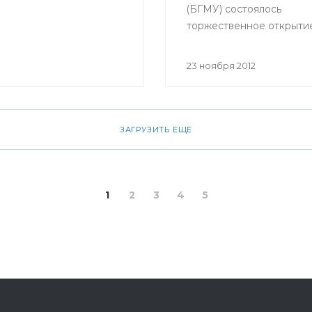
(БГМУ) состоялось
торжественное открыти
обучающего симуляцио
центра. Мероприятие б
23 ноября 2012
приурочено к 80-летне
юбилею университета.
ЗАГРУЗИТЬ ЕЩЕ
1
2
3
4
5