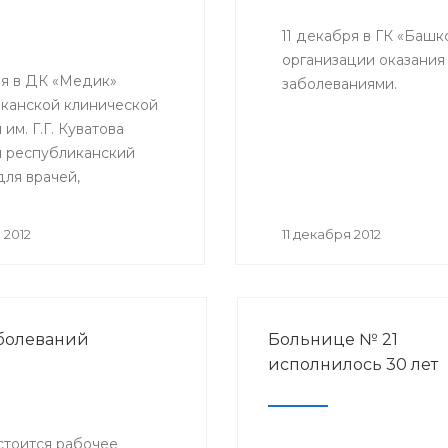
11 декабря в ГК «Баш
организации оказани
ря в ДК «Медик»
заболеваниями.
канской клинической
им. Г.Г. Куватова
я республиканский
для врачей,
енных за организацию
 антирабической
 2012
11 декабря 2012
 медицинских
циях республики.
тие организовано
ом РБ с целью
аболеваний
Больнице № 21
ствования
исполнилось 30 лет
ческой помощи
ю Башкортостана.
остоится рабочее