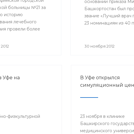
уфимской Городской
основании приказа М
кой больницы №21 за
Башкортостан был пр
ю историю
звание «Лучший врач г
вания лечебного
23 номинациям из 40 
ия провели более
 операций в условиях
чных и операционных
 2012
30 ноября 2012
 покоя, и около 400
ановых хирургических
ьств.
 Уфе на
В Уфе открылся
симуляционный цен
бно-физкультурной
23 ноября в клинике
Башкирского государст
медицинского универси