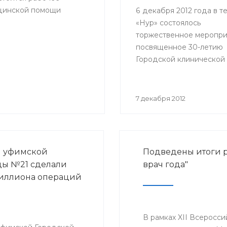
ицинской помощи
6 декабря 2012 года в т
«Нур» состоялось
торжественное меропри
посвященное 30-летию
Городской клинической
больницы № 21 города У
№21).
7 декабря 2012
и уфимской
Подведены итоги р
ы №21 сделали
врач года"
иллиона операций
В рамках XII Всеросси