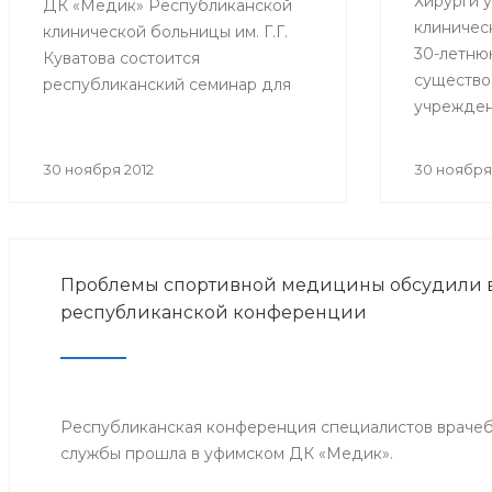
Хирурги 
ДК «Медик» Республиканской
клиничес
клинической больницы им. Г.Г.
30-летню
Куватова состоится
существо
республиканский семинар для
учрежден
врачей, ответственных за
миллиона
организацию оказания
перевязо
антирабической помощи в
30 ноября 2012
30 ноября
приемного
медицинских организациях
тысяч пл
республики. Мероприятие
вмешател
организовано Минздравом РБ с
целью совершенствования
Проблемы спортивной медицины обсудили в
антирабической помощи
республиканской конференции
населению Башкортостана.
Республиканская конференция специалистов враче
службы прошла в уфимском ДК «Медик».