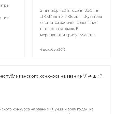
еатре
21 декабря 2012 года в 10.30ч. в
ДК «Медик» РКБ им.Г.Г.Куватова
ятие,
состоится рабочее совещание
патологоанатомов. В
мероприятии примут участие
фа (ГКБ
врачи, ответственные за
патологоанатомическую службу
4 декабря 2012
республики.
еспубликанского конкурса на звание "Лучший
йского конкурса на звание «Лучший врач года», на