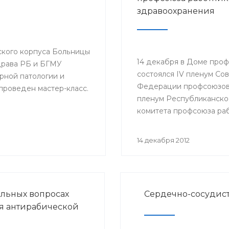
здравоохранения
еского корпуса Больницы
14 декабря в Доме про
рава РБ и БГМУ
состоялся IV пленум Со
ной патологии и
Федерации профсоюзов 
 проведен мастер-класс.
пленум Республиканско
комитета профсоюза ра
здравоохранения РФ. С
докладами выступили м
14 декабря 2012
здравоохранения РБ Ге
Шебаев, председатель
Республиканской орган
Башкортостана профсо
альных вопросах
Сердечно-сосудист
работников здравоохра
я антирабической
РФ Павел Зырянов и дру