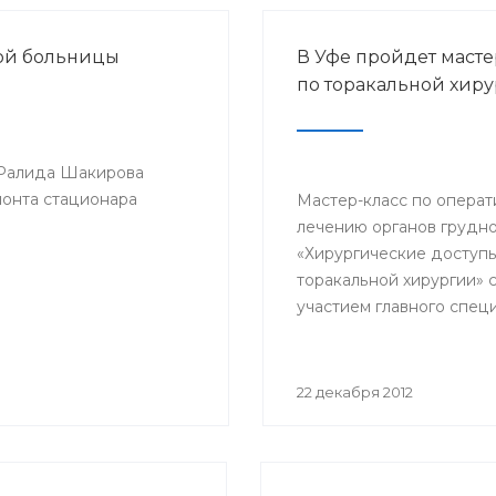
кой больницы
В Уфе пройдет масте
по торакальной хир
 Ралида Шакирова
монта стационара
Мастер-класс по опера
лечению органов грудно
«Хирургические доступы
торакальной хирургии» 
участием главного спец
по торакальной хирурги
фтизиатрии Минздрава
профессора Петра Ябло
22 декабря 2012
пройдет 24-25 января го
клинике БГМУ.