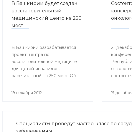
В Башкирии будет создан
Состоит
восстановительный
конфере
медицинский центр на 250
онколог
мест
В Башкирии разрабатывается
21 декабря
проект центра по
конферен
восстановительной медицине
Республи
для детей-инвалидов,
онкологи
рассчитанный на 250 мест. Об
состоится
этом на заседании
конфере
координационного Совета по
онколого
19 декабря 2012
19 декабря
делам инвалидов сообщила
заместитель Премьер-министра
Правительства Республики
Башкортостан Лилия Гумерова.
Специалисты проведут мастер-класс по сосу
заболеваниям