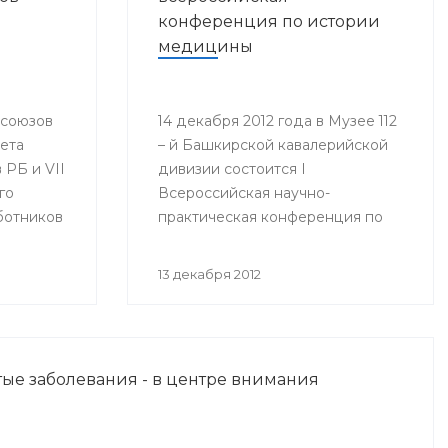
конференция по истории
медицины
фсоюзов
14 декабря 2012 года в Музее 112
вета
– й Башкирской кавалерийской
РБ и VII
дивизии состоится I
го
Всероссийская научно-
ботников
практическая конференция по
истории медицины
инистр
«Медицинское обеспечение
13 декабря 2012
оргий
воинских подразделений в годы
Великой Отечественной войны».
изации
юза
ые заболевания - в центре внимания
нения
гие.