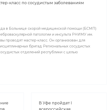
стер-класс по сосудистым заболеваниям
Ишимбай, Мелеуз, Кумертау, а
также Кугарчинского,
Федоровского и
Стерлибашевского районов
республики.
 года в Больнице скорой медицинской помощи (БСМП)
еброваскулярной патологии и инсульта РНИМУ им.
вы проводят мастер-класс. Он организован для
дисциплинарных бригад Региональных сосудистых
сосудистых отделений республики с целью
фессионального мастерства, обеспечения
казании медицинской помощи населению.
ание
В Уфе пройдет I
ов
всероссийская