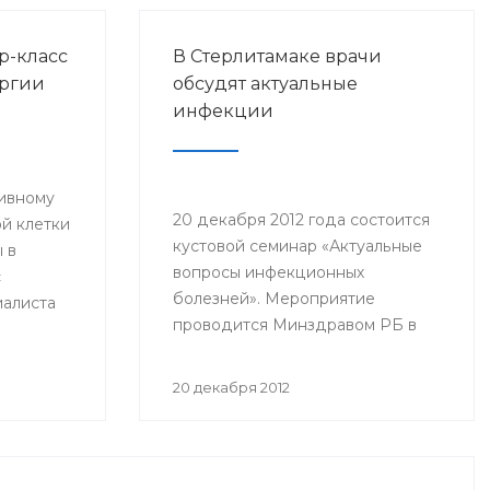
р-класс
В Стерлитамаке врачи
ургии
обсудят актуальные
инфекции
тивному
20 декабря 2012 года состоится
й клетки
кустовой семинар «Актуальные
 в
вопросы инфекционных
с
болезней». Мероприятие
иалиста
проводится Минздравом РБ в
и и
целях повышения квалификации
 РФ
врачей–инфекционистов,
нского
20 декабря 2012
терапевтов, педиатров, врачей
да в
общей практики, врачей станций
скорой медицинской помощи
городов Стерлитамак, Салават,