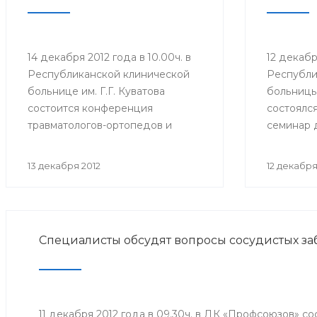
14 декабря 2012 года в 10.00ч. в
12 декаб
Республиканской клинической
Республи
больнице им. Г.Г. Куватова
больницы 
состоится конференция
состоялс
травматологов-ортопедов и
семинар 
протезистов республики
ответств
«Ортопедо-травматологическая
оказания
13 декабря 2012
12 декабря
помощь взрослому населению в
помощи в
межмуниципальных центрах РБ».
организа
Мероприятие организовано
Мероприя
Минздравом РБ в целях
Минздрав
Специалисты обсудят вопросы сосудистых з
повышения квалификации
совершен
врачей и улучшения качества
антираби
оказания медицинской помощи
населени
населению республики.
11 декабря 2012 года в 09.30ч. в ДК «Профсоюзов» с