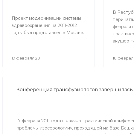
В Респуб
Проект модернизации системы
перината
здравоохранения на 2011-2012
февраля 
годы был представлен в Москве.
практиче
акушер-г
медицинс
Республи
19 февраля 2011
18 февраля
Конференция трансфузиологов завершилась 
17 февраля 2011 года в научно-практической конфер
проблемы изосерологии», проходящей на базе Башк