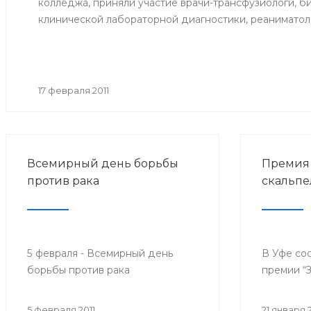
колледжа, приняли участие врачи-трансфузиологи, би
клинической лабораторной диагностики, реаниматол
17 февраля 2011
Всемирный день борьбы
Премия 
против рака
скальпе
5 февраля - Всемирный день
В Уфе со
борьбы против рака
премии “
5 февраля 2011
21 января 2