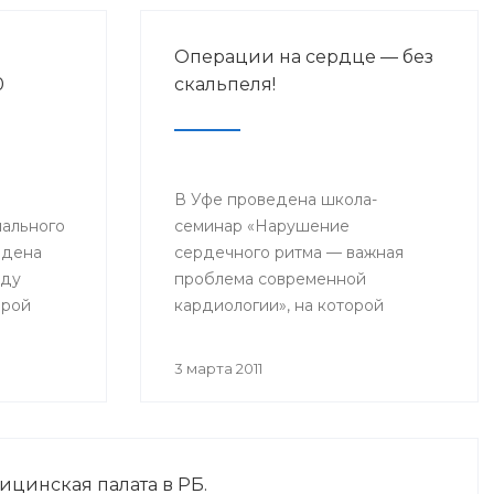
Операции на сердце — без
0
скальпеля!
В Уфе проведена школа-
иального
семинар «Нарушение
едена
сердечного ритма — важная
жду
проблема современной
орой
кардиологии», на которой
атологий
обсуждались проблемы
сердечно-сосудистой хирургии,
3 марта 2011
инга за
методы лечения нарушений
сердечного ритма,
рассматривались новейшие
возможности медикаментозного
цинская палата в РБ.
лечения кардиологических