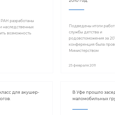
2010 год.
 РАН разработаны
Подведены итоги рабо
и наследственных
службы детства и
ить возможность
родовспоможения за 201
конференция была про
Министерством
здравоохранения Респу
Башкортостан 25 феврал
25 февраля 2011
года.
класс для акушер-
В Уфе прошло зас
огов.
маломобильных гр