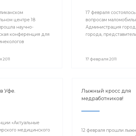
ликанском
17 февраля состоялос
льном центре 18
вопросам маломобильн
прошла научно-
Администрация города
ская конференция для
города, представител
инекологов
ких учреждений
ки Башкортостан.
 2011
17 февраля 2011
в Уфе.
Лыжный кросс для
медработников!
енции «Актуальные
ирского медицинского
12 февраля прошли лыж