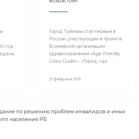
возрастов».
ты
Город Туймазы стал первым в
России, участвующим в проекте
0 год -
Всемирной организации
ведена
здравоохранения «Age-Friendly
Cities Guide» - «Город, где
блики
старость - в радость». По всему
я 2011
миру этот проект реализуется
21 февраля 2011
лишь в 32 городах.
едание по решению проблем инвалидов и иных
упп населения РБ