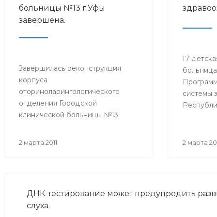
больницы №13 г.Уфы
здравоо
завершена.
17 детска
Завершилась реконструкция
больница
корпуса
Программ
оториноларингологического
системы 
отделения Городской
Республи
клинической больницы №13.
марта бо
визитом 
представ
2 марта 2011
2 марта 20
власти.
ДНК-тестирование может предупредить раз
слуха.