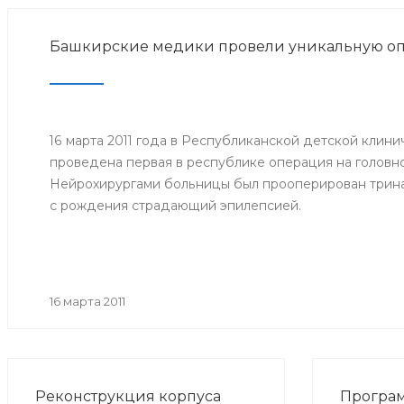
Башкирские медики провели уникальную о
16 марта 2011 года в Республиканской детской клин
проведена первая в республике операция на головно
Нейрохирургами больницы был прооперирован трин
с рождения страдающий эпилепсией.
16 марта 2011
Реконструкция корпуса
Програ