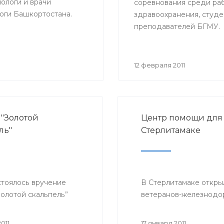
ологи и врачи
соревнования среди ра
оги Башкортостана.
здравоохранения, студе
преподавателей БГМУ.
12 февраля 2011
"Золотой
Центр помощи для
ль"
Стерлитамаке
стоялось вручение
В Стерлитамаке откры
Золотой скальпель”
ветеранов-железнодо
011
17 января 2011