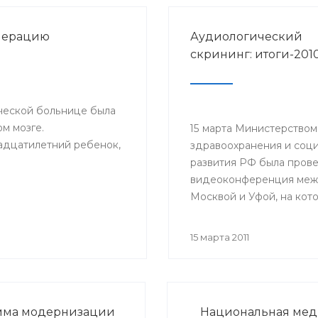
перацию
Аудиологический
скрининг: итоги-201
ической больнице была
м мозге.
15 марта Министерством
адцатилетний ребенок,
здравоохранения и соц
развития РФ была пров
видеоконференция ме
Москвой и Уфой, на кот
обсуждались вопросы п
слуха у детей и итоги
15 марта 2011
аудиологического скрин
прошедший год.
мма модернизации
Национальная меди