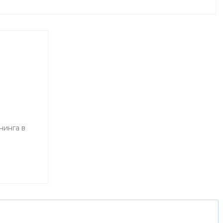
я
нинга в