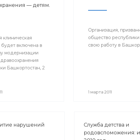
хранения — детям.
Организация, призва
общество республики 
я клиническая
свою работу в Башкор
 будет включена в
у модернизации
здравоохранения
ки Башкортостан, 2
льницу с рабочим
посетили
ители городской
11
1 марта 2011
витие нарушений
Служба детства и
родовспоможения: и