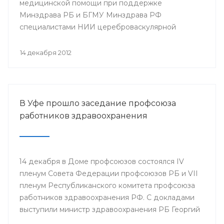
медицинской помощи при поддержке
Минздрава РБ и БГМУ Минздрава РФ
специалистами НИИ цереброваскулярной
патологии и инсульта РНИМУ им. Н.И. Пирогова
(г.Москва) будет проведен мастер-класс.
14 декабря 2012
В Уфе прошло заседание профсоюза
работников здравоохранения
14 декабря в Доме профсоюзов состоялся IV
пленум Совета Федерации профсоюзов РБ и VII
пленум Республиканского комитета профсоюза
работников здравоохранения РФ. С докладами
выступили министр здравоохранения РБ Георгий
Шебаев, председатель Республиканской