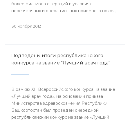
более миллиона операций в условиях
перевязочных и операционных приемного покоя,
и около 400 тысяч плановых хирургических
вмешательств.
30 ноября 2012
Подведены итоги республиканского
конкурса на звание "Лучший врач года"
В рамках XII Всероссийского конкурса на звание
«Лучший врач года», на основании приказа
Министерства здравоохранения Республики
Башкортостан был проведен очередной
республиканский конкурс на звание «Лучший
врач года», в котором приняли участие 64