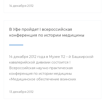
организации Башкортостана профсоюза
14 декабря 2012
работников здравоохранения РФ Павел Зырянов
и другие.
В Уфе пройдет I всероссийская
конференция по истории медицины
14 декабря 2012 года в Музее 112 – й Башкирской
кавалерийской дивизии состоится I
Всероссийская научно-практическая
конференция по истории медицины
«Медицинское обеспечение воинских
подразделений в годы Великой Отечественной
войны».
13 декабря 2012