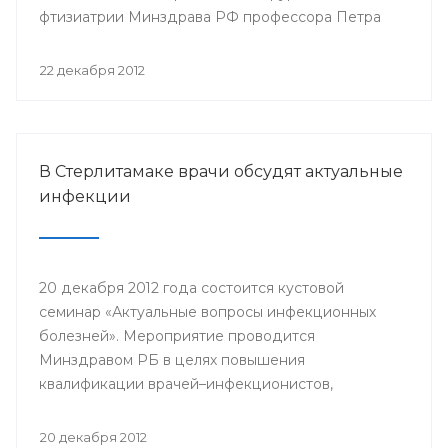
фтизиатрии Минздрава РФ профессора Петра
Яблонского пройдет 24-25 января года в клинике
БГМУ.
22 декабря 2012
В Стерлитамаке врачи обсудят актуальные
инфекции
20 декабря 2012 года состоится кустовой
семинар «Актуальные вопросы инфекционных
болезней». Мероприятие проводится
Минздравом РБ в целях повышения
квалификации врачей–инфекционистов,
терапевтов, педиатров, врачей общей практики,
врачей станций скорой медицинской помощи
20 декабря 2012