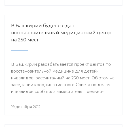
городов Стерлитамак, Салават, Ишимбай, Мелеуз,
Кумертау, а также Кугарчинского, Федоровского и
Стерлибашевского районов республики.
В Башкирии будет создан
восстановительный медицинский центр
на 250 мест
В Башкирии разрабатывается проект центра по
восстановительной медицине для детей-
инвалидов, рассчитанный на 250 мест. Об этом на
заседании координационного Совета по делам
инвалидов сообщила заместитель Премьер-
министра Правительства Республики
Башкортостан Лилия Гумерова.
19 декабря 2012