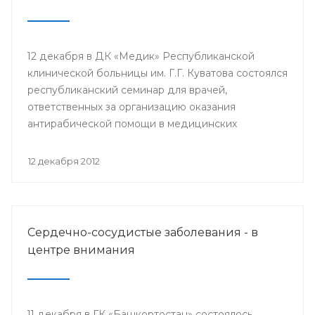
12 декабря в ДК «Медик» Республиканской
клинической больницы им. Г.Г. Куватова состоялся
республиканский семинар для врачей,
ответственных за организацию оказания
антирабической помощи в медицинских
организациях республики. Мероприятие
организовано Минздравом РБ с целью
12 декабря 2012
совершенствования антирабической помощи
населению Башкортостана.
Сердечно-сосудистые заболевания - в
центре внимания
11 декабря в ГК «Башкортостан» состоялось