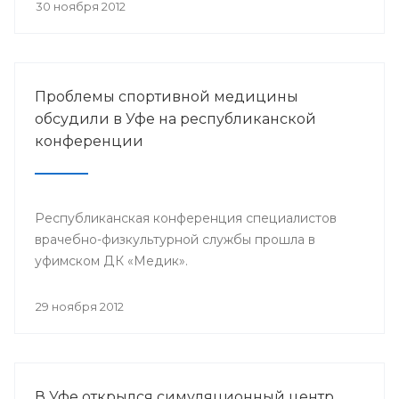
претендента по 23 номинациям из 40
30 ноября 2012
предложенных.
Проблемы спортивной медицины
обсудили в Уфе на республиканской
конференции
Республиканская конференция специалистов
врачебно-физкультурной службы прошла в
уфимском ДК «Медик».
29 ноября 2012
В Уфе открылся симуляционный центр