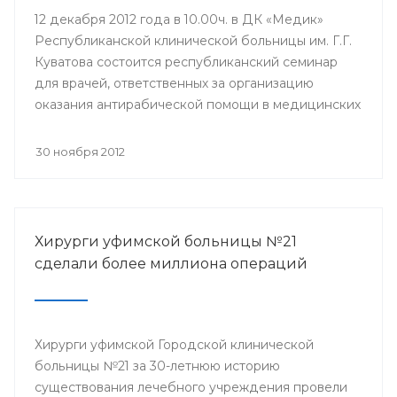
12 декабря 2012 года в 10.00ч. в ДК «Медик»
Республиканской клинической больницы им. Г.Г.
Куватова состоится республиканский семинар
для врачей, ответственных за организацию
оказания антирабической помощи в медицинских
организациях республики. Мероприятие
организовано Минздравом РБ с целью
30 ноября 2012
совершенствования антирабической помощи
населению Башкортостана.
Хирурги уфимской больницы №21
сделали более миллиона операций
Хирурги уфимской Городской клинической
больницы №21 за 30-летнюю историю
существования лечебного учреждения провели