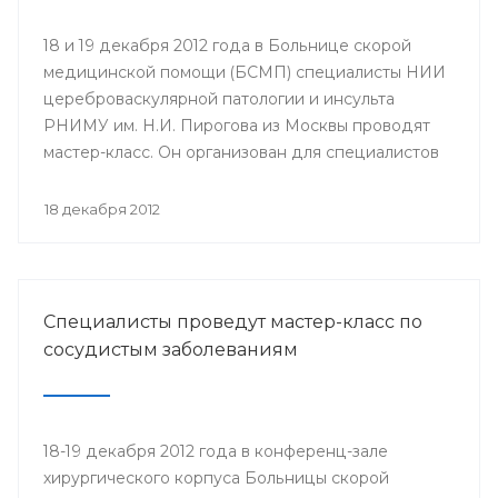
18 и 19 декабря 2012 года в Больнице скорой
медицинской помощи (БСМП) специалисты НИИ
цереброваскулярной патологии и инсульта
РНИМУ им. Н.И. Пирогова из Москвы проводят
мастер-класс. Он организован для специалистов
мультидисциплинарных бригад Региональных
сосудистых центров и первичных сосудистых
18 декабря 2012
отделений республики с целью повышения
уровня профессионального мастерства,
обеспечения преемственности в оказании
медицинской помощи населению.
Специалисты проведут мастер-класс по
сосудистым заболеваниям
18-19 декабря 2012 года в конференц-зале
хирургического корпуса Больницы скорой