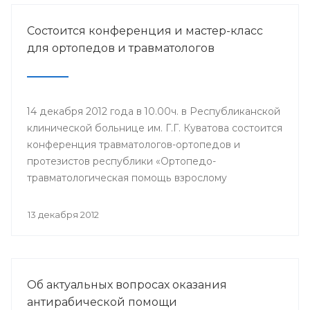
Состоится конференция и мастер-класс
для ортопедов и травматологов
14 декабря 2012 года в 10.00ч. в Республиканской
клинической больнице им. Г.Г. Куватова состоится
конференция травматологов-ортопедов и
протезистов республики «Ортопедо-
травматологическая помощь взрослому
населению в межмуниципальных центрах РБ».
Мероприятие организовано Минздравом РБ в
13 декабря 2012
целях повышения квалификации врачей и
улучшения качества оказания медицинской
помощи населению республики.
Об актуальных вопросах оказания
антирабической помощи