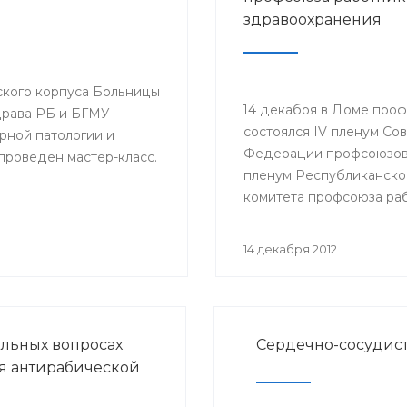
здравоохранения
еского корпуса Больницы
14 декабря в Доме про
рава РБ и БГМУ
состоялся IV пленум Со
ной патологии и
Федерации профсоюзов 
 проведен мастер-класс.
пленум Республиканско
комитета профсоюза ра
здравоохранения РФ. С
докладами выступили м
14 декабря 2012
здравоохранения РБ Ге
Шебаев, председатель
Республиканской орган
Башкортостана профсо
альных вопросах
Сердечно-сосудист
работников здравоохра
я антирабической
РФ Павел Зырянов и дру