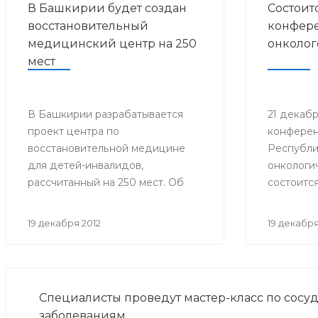
В Башкирии будет создан
Состоит
восстановительный
конфере
медицинский центр на 250
онколог
мест
В Башкирии разрабатывается
21 декабря
проект центра по
конферен
восстановительной медицине
Республи
для детей-инвалидов,
онкологи
рассчитанный на 250 мест. Об
состоится
этом на заседании
конфере
координационного Совета по
онколого
19 декабря 2012
19 декабря
делам инвалидов сообщила
заместитель Премьер-министра
Правительства Республики
Башкортостан Лилия Гумерова.
Специалисты проведут мастер-класс по сосу
заболеваниям