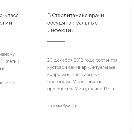
р-класс
В Стерлитамаке врачи
ургии
обсудят актуальные
инфекции
тивному
20 декабря 2012 года состоится
й клетки
кустовой семинар «Актуальные
 в
вопросы инфекционных
с
болезней». Мероприятие
иалиста
проводится Минздравом РБ в
и и
целях повышения квалификации
 РФ
врачей–инфекционистов,
нского
20 декабря 2012
терапевтов, педиатров, врачей
да в
общей практики, врачей станций
скорой медицинской помощи
городов Стерлитамак, Салават,