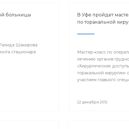
кой больницы
В Уфе пройдет масте
по торакальной хир
 Ралида Шакирова
монта стационара
Мастер-класс по опера
лечению органов грудно
«Хирургические доступы
торакальной хирургии» 
участием главного спец
по торакальной хирурги
фтизиатрии Минздрава
профессора Петра Ябло
22 декабря 2012
пройдет 24-25 января го
клинике БГМУ.