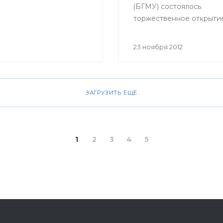
(БГМУ) состоялось
торжественное открыти
обучающего симуляцио
центра. Мероприятие б
23 ноября 2012
приурочено к 80-летне
юбилею университета.
ЗАГРУЗИТЬ ЕЩЕ
1
2
3
4
5