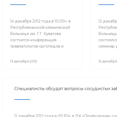
14 декабря 2012 года в 10.00ч. в
12 декаб
Республиканской клинической
Республи
больнице им. Г.Г. Куватова
больницы 
состоится конференция
состоялс
травматологов-ортопедов и
семинар 
протезистов республики
ответств
«Ортопедо-травматологическая
оказания
13 декабря 2012
12 декабря
помощь взрослому населению в
помощи в
межмуниципальных центрах РБ».
организа
Мероприятие организовано
Мероприя
Минздравом РБ в целях
Минздрав
Специалисты обсудят вопросы сосудистых з
повышения квалификации
совершен
врачей и улучшения качества
антираби
оказания медицинской помощи
населени
населению республики.
11 декабря 2012 года в 09.30ч. в ДК «Профсоюзов» с