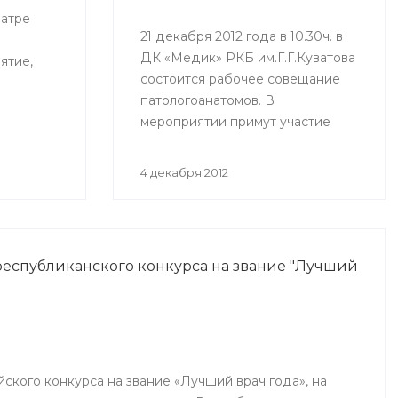
еатре
21 декабря 2012 года в 10.30ч. в
ДК «Медик» РКБ им.Г.Г.Куватова
ятие,
состоится рабочее совещание
патологоанатомов. В
мероприятии примут участие
фа (ГКБ
врачи, ответственные за
патологоанатомическую службу
4 декабря 2012
республики.
еспубликанского конкурса на звание "Лучший
йского конкурса на звание «Лучший врач года», на