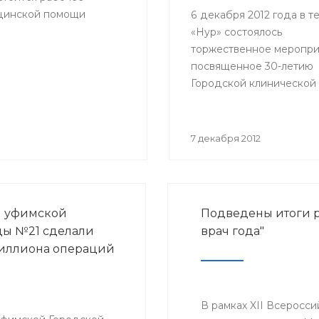
ицинской помощи
6 декабря 2012 года в т
«Нур» состоялось
торжественное меропри
посвященное 30-летию
Городской клинической
больницы № 21 города У
№21).
7 декабря 2012
и уфимской
Подведены итоги р
ы №21 сделали
врач года"
иллиона операций
В рамках XII Всеросси