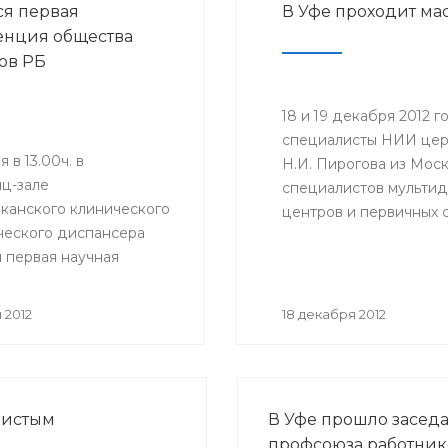
ся первая
В Уфе проходит ма
нция общества
ов РБ
18 и 19 декабря 2012
специалисты НИИ цер
 в 13.00ч. в
Н.И. Пирогова из Моск
ц-зале
специалистов мульти
канского клинического
центров и первичных 
ческого диспансера
повышения уровня про
 первая научная
преемственности в о
нция Общества
в РБ.
 2012
18 декабря 2012
дистым
В Уфе прошло засед
профсоюза работник