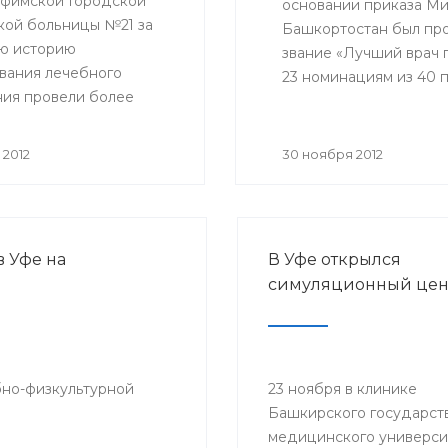
уфимской Городской
основании приказа М
кой больницы №21 за
Башкортостан был пр
ю историю
звание «Лучший врач г
вания лечебного
23 номинациям из 40 
ия провели более
 операций в условиях
чных и операционных
 2012
30 ноября 2012
 покоя, и около 400
ановых хирургических
ьств.
 Уфе на
В Уфе открылся
симуляционный цен
бно-физкультурной
23 ноября в клинике
Башкирского государст
медицинского универси