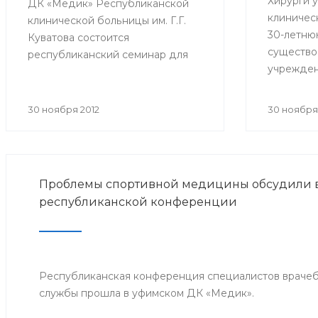
Хирурги 
ДК «Медик» Республиканской
клиничес
клинической больницы им. Г.Г.
30-летню
Куватова состоится
существо
республиканский семинар для
учрежден
врачей, ответственных за
миллиона
организацию оказания
перевязо
антирабической помощи в
30 ноября 2012
30 ноября
приемного
медицинских организациях
тысяч пл
республики. Мероприятие
вмешател
организовано Минздравом РБ с
целью совершенствования
Проблемы спортивной медицины обсудили в
антирабической помощи
республиканской конференции
населению Башкортостана.
Республиканская конференция специалистов враче
службы прошла в уфимском ДК «Медик».