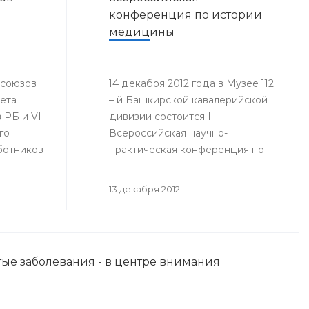
конференция по истории
медицины
фсоюзов
14 декабря 2012 года в Музее 112
вета
– й Башкирской кавалерийской
РБ и VII
дивизии состоится I
го
Всероссийская научно-
ботников
практическая конференция по
истории медицины
инистр
«Медицинское обеспечение
13 декабря 2012
оргий
воинских подразделений в годы
Великой Отечественной войны».
изации
юза
ые заболевания - в центре внимания
нения
гие.