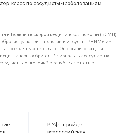
стер-класс по сосудистым заболеваниям
Ишимбай, Мелеуз, Кумертау, а
также Кугарчинского,
Федоровского и
Стерлибашевского районов
республики.
 года в Больнице скорой медицинской помощи (БСМП)
еброваскулярной патологии и инсульта РНИМУ им.
вы проводят мастер-класс. Он организован для
дисциплинарных бригад Региональных сосудистых
сосудистых отделений республики с целью
фессионального мастерства, обеспечения
казании медицинской помощи населению.
ание
В Уфе пройдет I
ов
всероссийская