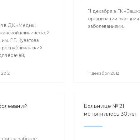
11 декабря в ГК «Баш
организации оказани
ря в ДК «Медик»
заболеваниями.
канской клинической
им. Г.Г. Куватова
я республиканский
для врачей,
енных за организацию
 антирабической
 2012
11 декабря 2012
 медицинских
циях республики.
тие организовано
ом РБ с целью
аболеваний
Больнице № 21
ствования
исполнилось 30 лет
ческой помощи
ю Башкортостана.
остоится рабочее