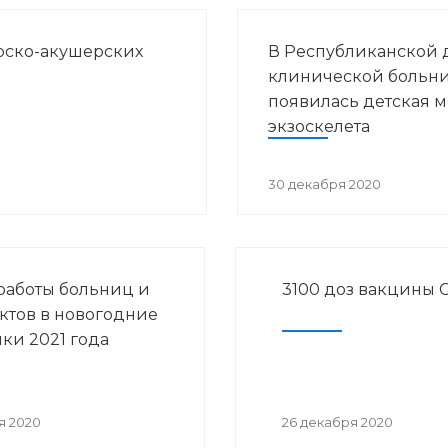
рско-акушерских
В Республиканской 
клинической больн
появилась детская 
экзоскелета
30 декабря 2020
работы больниц и
3100 доз вакцины 
ктов в новогодние
ки 2021 года
я 2020
26 декабря 2020