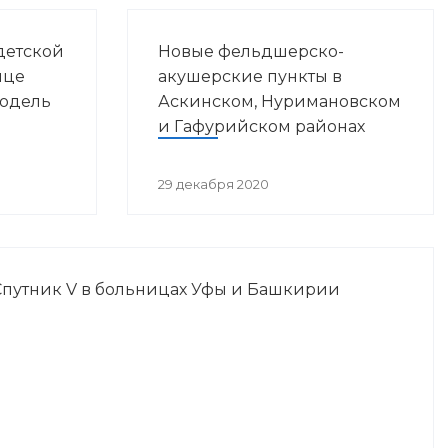
детской
Новые фельдшерско-
ице
акушерские пункты в
модель
Аскинском, Нуримановском
и Гафурийском районах
29 декабря 2020
Спутник V в больницах Уфы и Башкирии