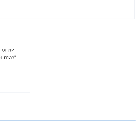
логии
 глаз"