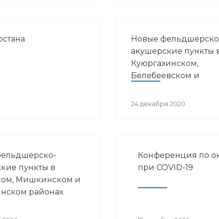
остана
Новые фельдшерско
акушерские пункты 
Куюргазинском,
Белебеевском и
Гафурийском район
24 декабря 2020
фельдшерско-
Конференция по о
кие пункты в
при COVID-19
ком, Мишкинском и
нском районах