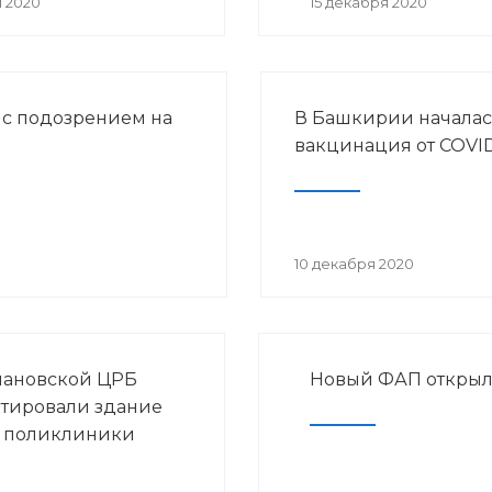
я 2020
15 декабря 2020
 с подозрением на
В Башкирии началас
вакцинация от COVID
10 декабря 2020
мановской ЦРБ
Новый ФАП открыл
тировали здание
 поликлиники