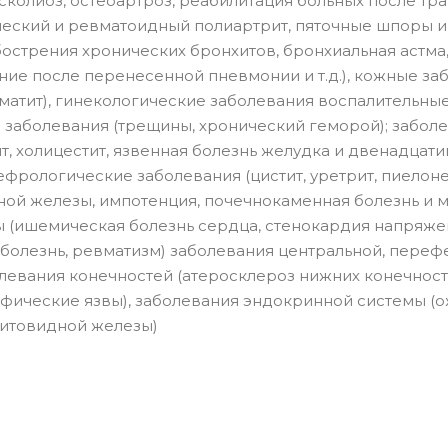
 сколиоз, остеоартроз, реабилитация больных после тра
ский и ревматоидный полиартрит, пяточные шпоры и
бострения хронических бронхитов, бронхиальная астма
яние после перенесенной пневмонии и т.д.), кожные з
рматит), гинекологические заболевания воспалительны
е заболевания (трещины, хронический геморой); забол
т, холицестит, язвенная болезнь желудка и двенадцат
нефрологические заболевания (цистит, уретрит, пиелон
ной железы, импотенция, почечнокаменная болезнь и 
ы (ишемическая болезнь сердца, стенокардия напряжен
болезнь, ревматизм) заболевания центральной, пере
олевания конечностей (атеросклероз нижних конечност
фические язвы), заболевания эндокринной системы (
 щитовидной железы)