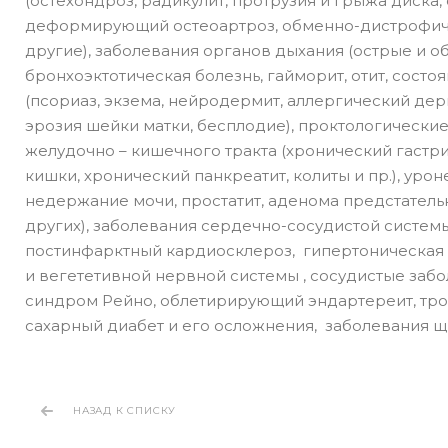
(остехондроз, радикулит, протрузия и грыжа диска,
деформирующий остеоартроз, обменно-дистрофиче
другие), заболевания органов дыхания (острые и о
бронхоэктотическая болезнь, гайморит, отит, состо
(псориаз, экзема, нейродермит, аллергический де
эрозия шейки матки, бесплодие), проктологически
желудочно – кишечного тракта (хронический гастри
кишки, хронический панкреатит, колиты и пр.), уро
недержание мочи, простатит, аденома предстатель
других), заболевания сердечно-сосудистой систем
постинфарктный кардиосклероз, гипертоническая 
и вегететивной нервной системы , сосудистые заб
синдром Рейно, облетирирующий эндартереит, тро
сахарный диабет и его осложнения, заболевания
НАЗАД К СПИСКУ