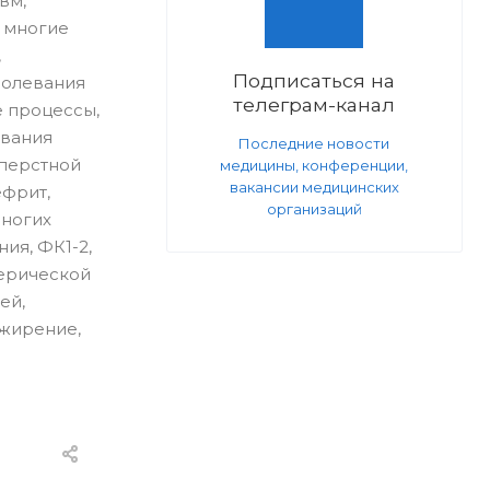
вм,
 многие
,
Подписаться на
аболевания
телеграм-канал
е процессы,
евания
Последние новости
иперстной
медицины, конференции,
вакансии медицинских
ефрит,
организаций
многих
ия, ФК1-2,
ферической
ей,
ожирение,