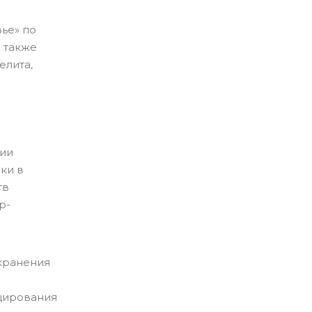
ье» по
 также
елита,
ции
ки в
тв
р-
охранения
цирования