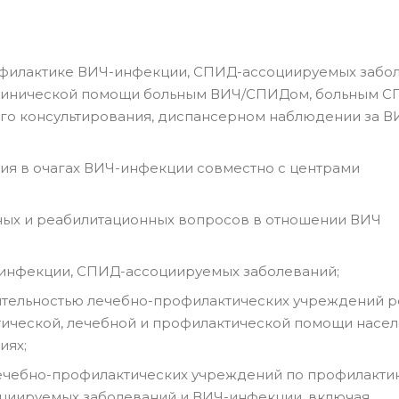
офилактике ВИЧ-инфекции, СПИД-ассоциируемых забо
клинической помощи больным ВИЧ/СПИДом, больным С
го консультирования, диспансерном наблюдении за В
я в очагах ВИЧ-инфекции совместно с центрами
ных и реабилитационных вопросов в отношении ВИЧ
инфекции, СПИД-ассоциируемых заболеваний;
тельностью лечебно-профилактических учреждений р
стической, лечебной и профилактической помощи насе
иях;
ечебно-профилактических учреждений по профилакти
оциируемых заболеваний и ВИЧ-инфекции, включая