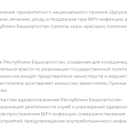
олнение приоритетного национального проекта «Здоров
ке, лечению, уходу и поддержке при ВИЧ-инфекции, а
лики Башкортостан (гриппа, кори, краснухи, полиоми
 Республики Башкортостан, созданная для координа
ельной власти по реализации государственной полити
комиссии входят представители министерств и ведомс
местителей, возглавляет комиссию заместитель Премье
ан;
терства здравоохранения Республики Башкортостан
координация деятельности служб и учреждений здраво
 распространения ВИЧ-инфекции, совершенствования
роприятий, предупреждение внутрибольничного инфи