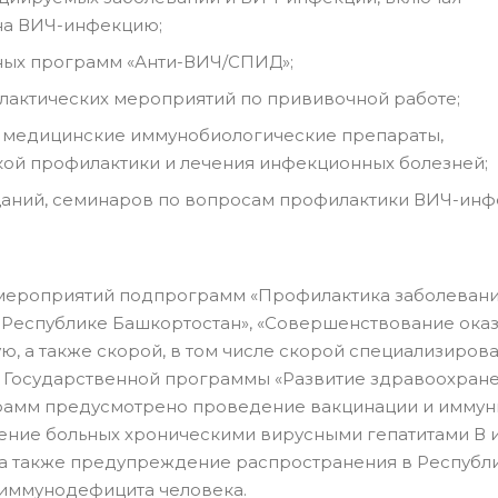
 на ВИЧ-инфекцию;
ных программ «Анти-ВИЧ/СПИД»;
лактических мероприятий по прививочной работе;
а медицинские иммунобиологические препараты,
кой профилактики и лечения инфекционных болезней;
аний, семинаров по вопросам профилактики ВИЧ-инф
 мероприятий подпрограмм «Профилактика заболевани
Республике Башкортостан», «Совершенствование ока
, а также скорой, в том числе скорой специализирова
 Государственной программы «Развитие здравоохран
грамм предусмотрено проведение вакцинации и иммун
ение больных хроническими вирусными гепатитами В и
а также предупреждение распространения в Республ
 иммунодефицита человека.