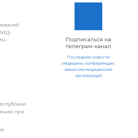
леваний
ПИД-
Подписаться на
ИЧ-
телеграм-канал
Последние новости
медицины, конференции,
вакансии медицинских
организаций
еспублики
лению при
ке