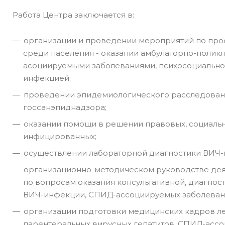
Работа Центра заключается в:
организации и проведении мероприятий по пр
среди населения - оказании амбулаторно-поли
асоциируемыми заболеваниями, психосоциально
инфекцией;
проведении эпидемиологического расследовани
госсанэпиднадзора;
оказании помощи в решении правовых, социаль
инфицированных;
осуществлении лабораторной диагностики ВИЧ-
организационно-методическом руководстве дея
по вопросам оказания консультативной, диагно
ВИЧ-инфекции, СПИД-ассоциируемых заболеван
организации подготовки медицинских кадров л
парентеральных вирусных гепатитов, СПИД-асс