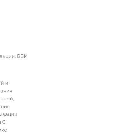
екции, ВБИ
й и
зания
нной,
ения
изации
 С
ике