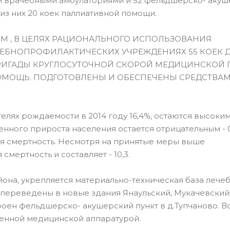
ти врачебными амбулаториями и 52 фельдшерско- аку
, из них 20 коек паллиативной помощи.
 , В ЦЕЛЯХ РАЦИОНАЛЬНОГО ИСПОЛЬЗОВАНИЯ
ЧЕБНО­ПРОФИЛАКТИЧЕСКИХ УЧРЕЖДЕНИЯХ 55 КОЕК 
БРИГАДЫ КРУГЛОСУТОЧНОЙ СКОРОЙ МЕДИЦИНСКОЙ
МОЩЬ. ПОДГОТОВЛЕНЫ И ОБЕСПЕЧЕНЫ СРЕДСТВА
лях рождаемости в 2014 году 16,4%, остаются высоки
нного прироста населения остается отрицательным - 0
ая смертность. Несмотря на принятые меры выше
мертность и составляет - 10,3.
на, укрепляется материально-техническая база лечеб
 переведены в новые здания Янаульский, Мукачевский
роен фельдшерско- акушерский пункт в д.Тупчаново. В
енной медицинской аппаратурой.