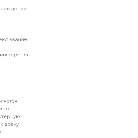
чреждений
еют звание
инистерства
ляется
есто
ьютерную
 к врачу
к