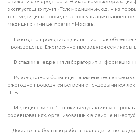
снижению очередности. Начата компьютеризация ф
эксплуатацию пункт «Телемедицины», один из перв
телемедицины проведена консультация пациентов
медицинскими центрами г.Москвы.
Ежегодно проводится дистанционное обучение вр
производства. Ежемесячно проводятся семинары д
В стадии внедрения лаборатория информационн
Руководством больницы налажена тесная связь с
ежегодно проводятся встречи с трудовыми коллект
ЦРБ.
Медицинские работники ведут активную пропаган
соревнованиях, организованных в районе и Респуб
Достаточно большая работа проводится по оздоро