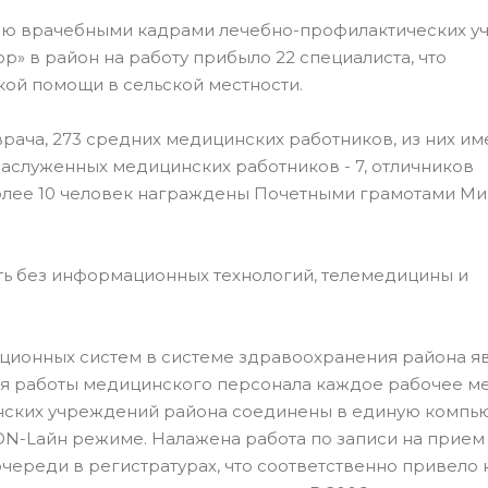
ю врачебными кадрами лечебно-профилактических у
» в район на работу прибыло 22 специалиста, что
ой помощи в сельской местности.
ача, 273 средних медицинских работников, из них им
заслуженных медицинских работников - 7, отличников
более 10 человек награждены Почетными грамотами М
без информационных технологий, телемедицины и
онных систем в системе здравоохранения района яв
ия работы медицинского персонала каждое рабочее м
инских учреждений района соединены в единую комп
 ON-Lайн режиме. Налажена работа по записи на прием
ереди в регистратурах, что соответственно привело 