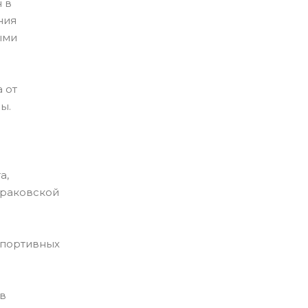
 в
ния
ыми
 от
ы.
а,
Мраковской
спортивных
в