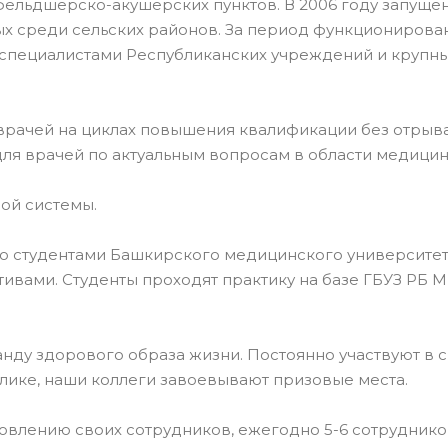
ельдшерско-акушерских пунктов. В 2006 году запущен
ых среди сельских районов. За период функционирова
 специалистами Республиканских учреждений и крупн
ачей на циклах повышения квалификации без отрыва
ля врачей по актуальным вопросам в области медицин
ой системы.
о студентами Башкирского медицинского университет
ивами. Студенты проходят практику на базе ГБУЗ РБ 
ду здорового образа жизни. Постоянно участвуют в 
лике, наши коллеги завоевывают призовые места.
влению своих сотрудников, ежегодно 5-6 сотруднико