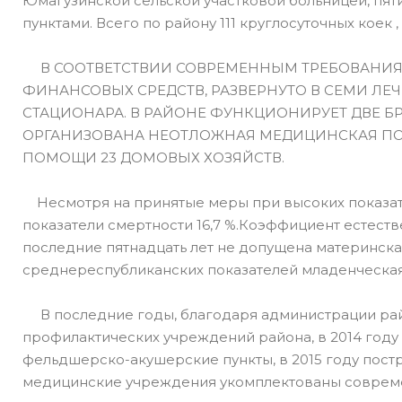
Юмагузинской сельской участковой больницей, пя
пунктами. Всего по району 111 круглосуточных коек 
В СООТВЕТСТВИИ СОВРЕМЕННЫМ ТРЕБОВАНИЯМ
ФИНАНСОВЫХ СРЕДСТВ, РАЗВЕРНУТО В СЕМИ ЛЕ
СТАЦИОНАРА. В РАЙОНЕ ФУНКЦИОНИРУЕТ ДВЕ 
ОРГАНИЗОВАНА НЕОТЛОЖНАЯ МЕДИЦИНСКАЯ ПО
ПОМОЩИ 23 ДОМОВЫХ ХОЗЯЙСТВ.
Несмотря на принятые меры при высоких показате
показатели смертности 16,7 %.Коэффициент естестве
последние пятнадцать лет не допущена материнск
среднереспубликанских показателей младенческая с
В последние годы, благодаря администрации райо
профилактических учреждений района, в 2014 году
фельдшерско-акушерские пункты, в 2015 году пост
медицинские учреждения укомплектованы соврем