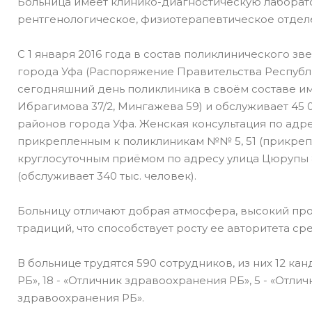
Больница имеет клинико-диагностическую лаборато
рентгенологическое, физиотерапевтическое отдел
С 1 января 2016 года в состав поликлинического 
города Уфа (Распоряжение Правительства Республи
сегодняшний день поликлиника в своём составе име
Ибрагимова 37/2, Мингажева 59) и обслуживает 45 
районов города Уфа. Женская консультация по адр
прикрепленным к поликлиникам №№ 5, 51 (прикрепл
круглосуточным приёмом по адресу улица Цюрупы 
(обслуживает 340 тыс. человек).
Больницу отличают добрая атмосфера, высокий про
традиций, что способствует росту ее авторитета с
В больнице трудятся 590 сотрудников, из них 12 к
РБ», 18 - «Отличник здравоохранения РБ», 5 - «Отл
здравоохранения РБ».