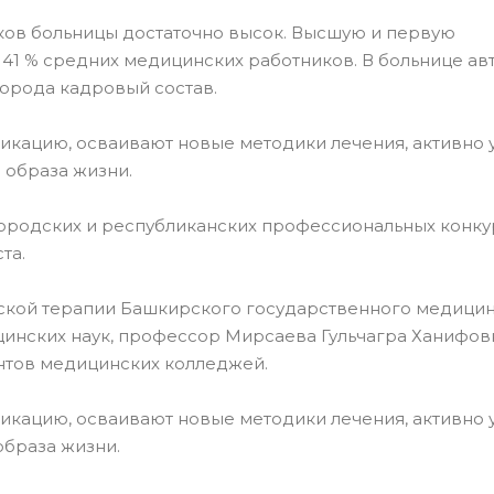
ов больницы достаточно высок. Высшую и первую
41 % средних медицинских работников. В больнице ав
орода кадровый состав.
кацию, осваивают новые методики лечения, активно у
 образа жизни.
ородских и республиканских профессиональных конку
та.
ской терапии Башкирского государственного медици
инских наук, профессор Мирсаева Гульчагра Ханифов
ентов медицинских колледжей.
кацию, осваивают новые методики лечения, активно у
образа жизни.