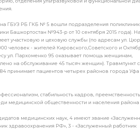
рию, отделения ультразвуковой и функциональной диа
ения.
звена ГБУЗ РБ ГКБ № 5 вошли подразделения поликлини
ки Башкортостан №943-р от 10 сентября 2015 года). Н
ет участковую и цеховую службы (по адресам ул. Цюру
000 человек - жителей Кировского,Советского и Октяб
есу ул. Пархоменко 95 оказывает помощь женщинам,
ено на обслуживание 45 тысяч женщин). Травмпункт с
84 принимает пациентов четырех районов города Уфа
фессионализм, стабильность кадров, преемственность
реди медицинской общественности и населения района и
андидатов медицинских наук, 4 имеют звание «Заслужен
ичник здравоохранения РФ», 3 - «Заслуженный работник