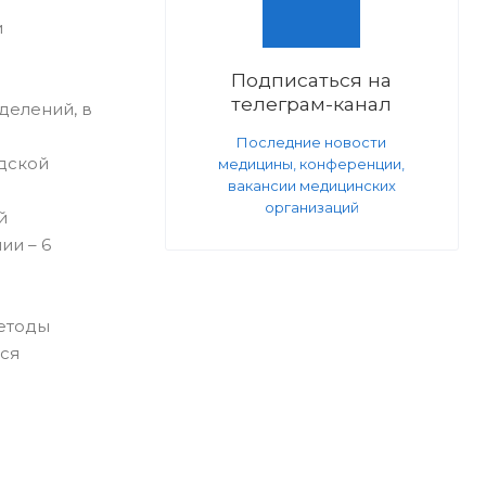
и
Подписаться на
телеграм-канал
делений, в
Последние новости
одской
медицины, конференции,
вакансии медицинских
организаций
й
ии – 6
методы
ся