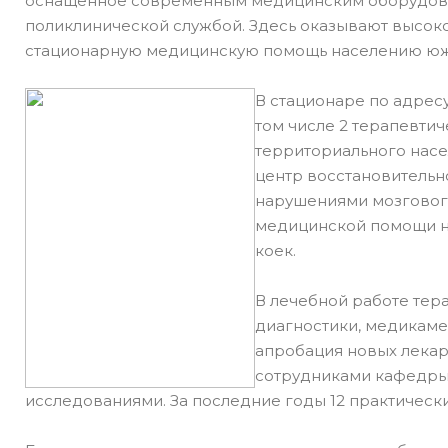
оснащенное современным медицинским оборудовани
поликлинической службой. Здесь оказывают высо
стационарную медицинскую помощь населению южн
В стационаре по адресу
том числе 2 терапевтич
территориального насе
центр восстановительн
нарушениями мозгового
медицинской помощи на
коек.
В лечебной работе тер
диагностики, медикаме
апробация новых лекар
сотрудниками кафедры 
исследованиями. За последние годы 12 практическ