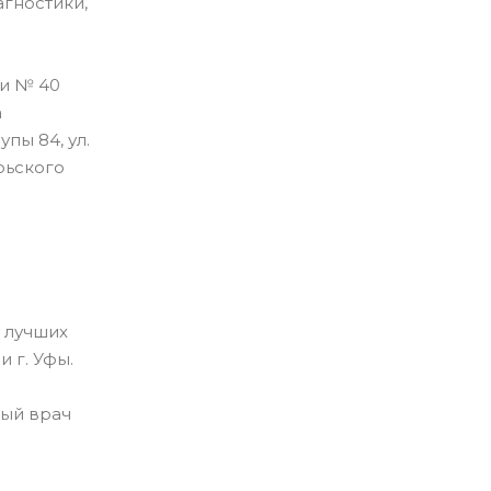
гностики,
ки № 40
а
пы 84, ул.
рьского
 лучших
 г. Уфы.
ный врач