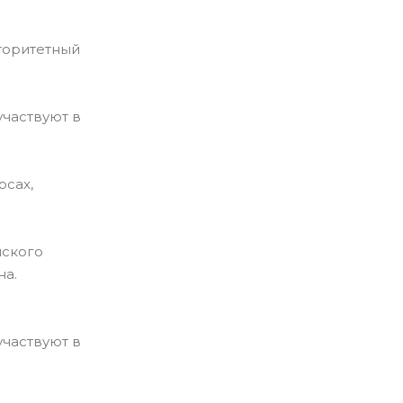
торитетный
частвуют в
рсах,
нского
на.
частвуют в