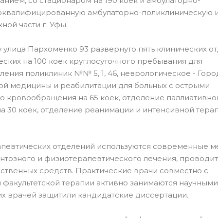
­ем, со стационаром на 190 коек и амбулаторно-
коквалифи­цированную амбулаторно-поликлиническую 
ой части г. Уфы.
 улица Пархоменко 93 развернуто пять клинических от
еских на 100 коек круглосуточного пребывания для
ления поликлиник №№ 5, 1, 46, неврологическое - Гор
ой медицины и реабилитации для больных с острыми
 кровообращения на 65 коек, отделение паллиативно
 30 коек, отделение реанимации и интенсивной терап
апевтических отделений используются современные 
нтозного и физиотерапевтического лечения, проводит
ственных средств. Практические врачи совместно с
факультетской терапии активно занимаются научными
их врачей защитили кандидатские диссертации.