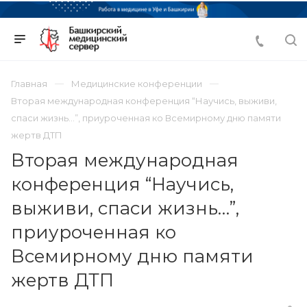
Главная
Медицинские конференции
Вторая международная конференция “Научись, выживи,
спаси жизнь…”, приуроченная ко Всемирному дню памяти
жертв ДТП
Вторая международная
конференция “Научись,
выживи, спаси жизнь…”,
приуроченная ко
Всемирному дню памяти
жертв ДТП