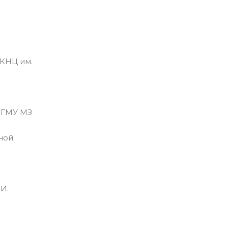
КНЦ им.
о ГМУ МЗ
ной
И.