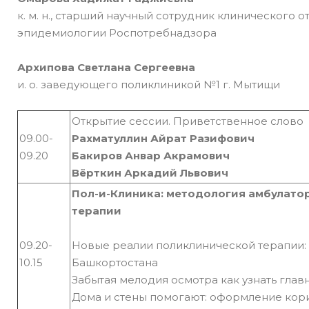
к. м. н., старший научный сотрудник клиническог
эпидемиологии Роспотребнадзора
Архипова Светлана Сергеевна
и. о. заведующего поликлиникой №1 г. Мытищи
Открытие сессии. Приветственное слово
09.00-
Рахматуллин Айрат Разифович
09.20
Бакиров Анвар Акрамович
Вёрткин Аркадий Львович
Пол-и-Клиника: методология амбулато
терапии
09.20-
Новые реалии поликлинической терапии: 
10.15
Башкортостана
Забытая мелодия осмотра как узнать глав
Дома и стены помогают: оформление кор