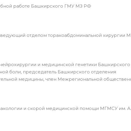
ечебной работе Башкирского ГМУ МЗ РФ
заведующий отделом торакоабдоминальной хирургии М
и нейрохирургии и медицинской генетики Башкирског
вной боли, председатель Башкирского отделения
тельной медицины, член Межрегиональной обществен
рмакологии и скорой медицинской помощи МГМСУ им. А.