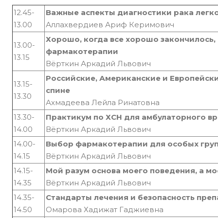
12.45-
Важные аспекты диагностики рака легк
13.00
Аллахвердиев Ариф Керимович
Хорошо, когда все хорошо закончилось, 
13.00-
фармакотерапии
13.15
Вёрткин Аркадий Львович
Российские, Американские и Европейск
13.15-
спине
13.30
Ахмадеева Лейла Ринатовна
13.30-
Практикум по ХСН для амбулаторного вр
14.00
Вёрткин Аркадий Львович
14.00-
Выбор фармакотерапии для особых груп
14.15
Вёрткин Аркадий Львович
14.15-
Мой разум основа моего поведения, а мо
14.35
Вёрткин Аркадий Львович
14.35-
Стандарты лечения и безопасность пре
14.50
Омарова Хадижат Гаджиевна