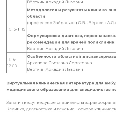
Вёрткин Аркадий Львович
Методология и результаты клинико-ан
области
(профессор Зайратьянц О.В. , Вёрткин А.Л.)
10.15-11.15
Формулировка диагноза, первоначальн
рекомендации для врачей поликлиник
Вёрткин Аркадий Львович
Особенности областной диспансеризац
11.15-
Архипова Светлана Сергеевна
12.00
Вёрткин Аркадий Львович
Виртуальная клиническая интернатура для амбу
медицинского образования для специалистов п
Занятия ведут ведущие специалисты здравоохране
Клиника, диагностика и лечение - основа клиничес