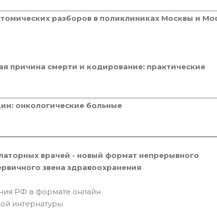
атомических разборов в поликлиниках Москвы и Мо
ая причина смерти и кодирование: практические
ии: онкологические больные
латорных врачей - новый формат непрерывного
ервичного звена здравоохранения
ния РФ в формате онлайн
кой интернатуры