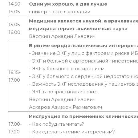
14.50-
Один ум хорошо, а два лучше
15.05
спикер на согласовании
Медицина является наукой, а врачевание 
15.05-
медицина теряет значение как наука
16.00
Вёрткин Аркадий Львович
В ритме сердца: клиническая интерпрет
- Значение ЭКГ у лиц с факторами риска И
- ЭКГ и больной с артериальной гипертони
- ЭКГ у больного с ожирением
16.15-
- ЭКГ у больного с сердечной недостаточн
17.00
- Важность ЭКГ исследования у пациентов
- ЭКГ в возрастном аспекте
Вёрткин Аркадий Львович
Аскаров Азизхон Рахматович
Инструкция по применению: клинически
17.00-
- Как побудить читать?
17.20
- Как сделать чтение интересным?