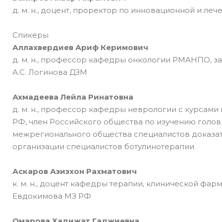
д. м. н., доцент, проректор по инновационной и л
Спикеры
Аллахвердиев Ариф Керимович
д. м. н., профессор кафедры онкологии РМАНПО, 
А.С. Логинова ДЗМ
Ахмадеева Лейла Ринатовна
д. м. н., профессор кафедры неврологии с курсам
РФ, член Российского общества по изучению голо
межрегионального общества специалистов доказа
организации специалистов ботулинотерапии.
Аскаров Азизхон Рахматович
к. м. н., доцент кафедры терапии, клинической фа
Евдокимова МЗ РФ
Омарова Хадижат Гаджиевна