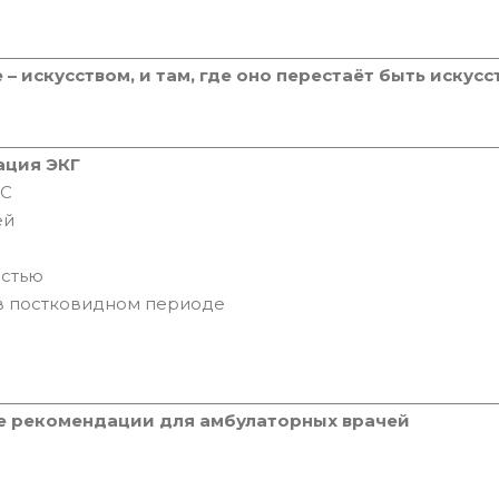
– искусством, и там, где оно перестаёт быть искусс
ация ЭКГ
БС
ей
остью
 в постковидном периоде
е рекомендации для амбулаторных врачей