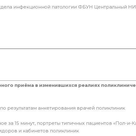
о отдела инфекционной патологии ФБУН Центральный Н
рного приёма в изменившихся реалиях поликлинич
по результатам анкетирования врачей поликлиник
ное за 15 минут, портреты типичных пациентов «Пол-и-
идоров и кабинетов поликлиник