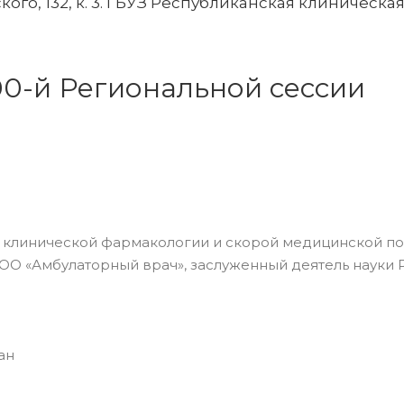
кого, 132, к. 3. ГБУЗ Республиканская клиническа
0-й Региональной сессии
и, клинической фармакологии и скорой медицинской 
ОО «Амбулаторный врач», заслуженный деятель науки
ан