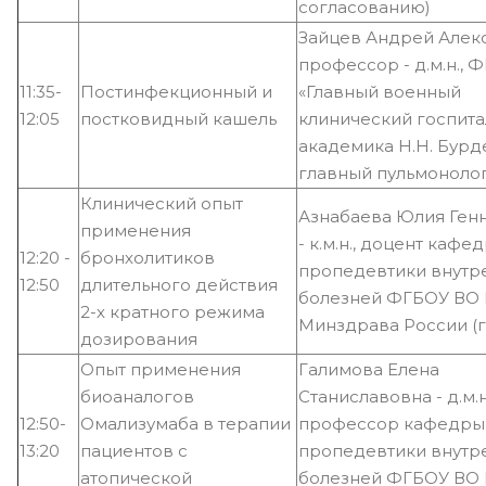
согласованию)
Зайцев Андрей Алек
профессор - д.м.н., 
11:35-
Постинфекционный и
«Главный военный
12:05
постковидный кашель
клинический госпита
академика Н.Н. Бурд
главный пульмоноло
Клинический опыт
Азнабаева Юлия Ген
применения
- к.м.н., доцент кафе
12:20 -
бронхолитиков
пропедевтики внутр
12:50
длительного действия
болезней ФГБОУ ВО
2-х кратного режима
Минздрава России (г.
дозирования
Опыт применения
Галимова Елена
биоаналогов
Станиславовна - д.м.н
12:50-
Омализумаба в терапии
профессор кафедры
13:20
пациентов с
пропедевтики внутр
атопической
болезней ФГБОУ ВО