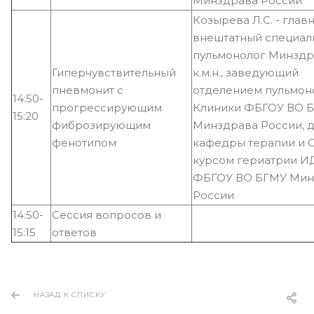
Минздрава России
Козырева Л.С. - глав
внештатный специал
пульмонолог Минздр
Гиперчувствительный
к.м.н., заведующий
пневмонит с
отделением пульмон
14:50-
прогрессирующим
Клиники ФБГОУ ВО 
15:20
фиброзирующим
Минздрава России, 
фенотипом
кафедры терапии и 
курсом гериатрии 
ФБГОУ ВО БГМУ Мин
России
14:50-
Сессия вопросов и
15:15
ответов
НАЗАД К СПИСКУ