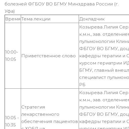
болезней ФГБОУ ВО БГМУ Минздрава России (г.
Уфа)
Время
Тема лекции
Докладчик
Козырева Лилия Сер
к.м.н., зав. отделение
пульмонологии Клин
ФБГОУ ВО БГМУ, доц
10:00-
Приветственное слово
кафедры терапии и 
10:05
курсом гериатрии 
БГМУ, главный внеш
специалист пульмон
РБ
Козырева Лилия Сер
к.м.н., зав. отделение
Стратегия
пульмонологии Клин
лекарственного
ФБГОУ ВО БГМУ, доц
10:05 -
обеспечения пациентов
кафедры терапии и 
10:35
с ХОБЛ на
курсом гериатрии 