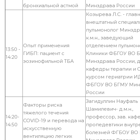
бронхиальной астмой
Минздрава России
Козырева Л.С. - глав
внештатный специал
пульмонолог Минздр
к.м.н., заведующий
Опыт применения
отделением пульмон
13:50 -
ГИБП: пациент с
Клиники ФБГОУ ВО 
14:20
эозинофильной ТБА
Минздрава России, 
кафедры терапии и 
курсом гериатрии 
ФБГОУ ВО БГМУ Мин
России
Загидуллин Науфаль
Факторы риска
Шамилевич- д.м.н.,
тяжелого течения
14:20-
профессор, зав. каф
COVID-19 и перевода на
14:50
пропедевтики внутр
искусственную
болезней ФГБОУ ВО
вентиляцию легких