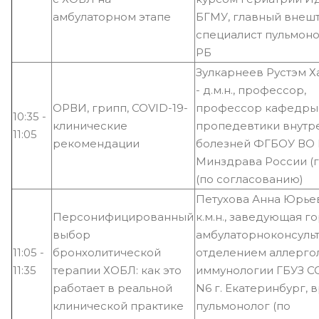
амбулаторном этапе
БГМУ, главный внеш
специалист пульмон
РБ
Зулкарнеев Рустэм Х
- д.м.н., профессор,
ОРВИ, грипп, COVID-19-
профессор кафедры
10:35 -
клинические
пропедевтики внутр
11:05
рекомендации
болезней ФГБОУ ВО
Минздрава России (г.
(по согласованию)
Петухова Анна Юрьев
Персонифицированный
к.м.н., заведующая 
выбор
амбулаторноконсуль
11:05 -
бронхолитической
отделением аллерго
11:35
терапии ХОБЛ: как это
иммунологии ГБУЗ С
работает в реальной
N6 г. Екатеринбург, 
клинической практике
пульмонолог (по