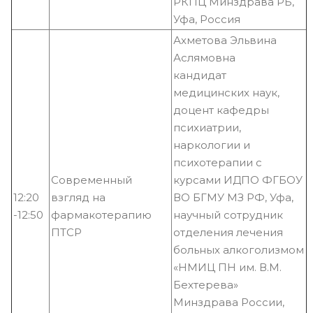
РКПЦ Минздрава РБ,
Уфа, Россия
Ахметова Эльвина
Аслямовна
кандидат
медицинских наук,
доцент кафедры
психиатрии,
наркологии и
психотерапии с
Современный
курсами ИДПО ФГБОУ
12:20
взгляд на
ВО БГМУ МЗ РФ, Уфа,
-12:50
фармакотерапию
научный сотрудник
ПТСР
отделения лечения
больных алкоголизмом
«НМИЦ ПН им. В.М.
Бехтерева»
Минздрава России,