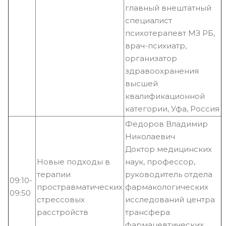
главный внештатный
специалист
психотерапевт МЗ РБ,
врач-психиатр,
организатор
здравоохранения
высшей
квалификационной
категории, Уфа, Россия
Федоров Владимир
Николаевич
Доктор медицинских
Новые подходы в
наук, профессор,
терапии
руководитель отдела
09:10-
простравматических
фармакологических
09:50
стрессовых
исследований центра
расстройств
трансфера
фармацевтических