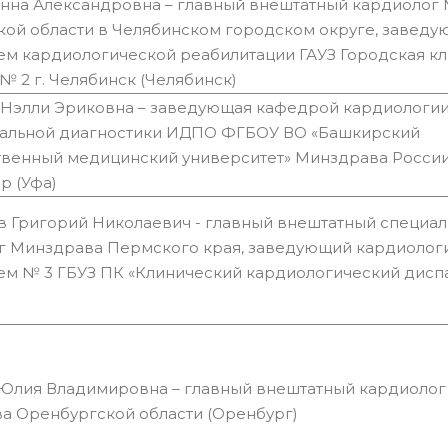
Анна Александровна – главный внештатный кардиолог
кой области в Челябинском городском округе, заведу
ем кардиологической реабилитации ГАУЗ Городская к
№ 2 г. Челябинск (Челябинск)
 Нэлли Эриковна – заведующая кафедрой кардиологии
альной диагностики ИДПО ФГБОУ ВО «Башкирский
венный медицинский университет» Минздрава России д
р (Уфа)
в Григорий Николаевич - главный внештатный специал
г Минздрава Пермского края, заведующий кардиолог
ем № 3 ГБУЗ ПК «Клинический кардиологический дисп
 Юлия Владимировна – главный внештатный кардиолог
а Оренбургской области (Оренбург)