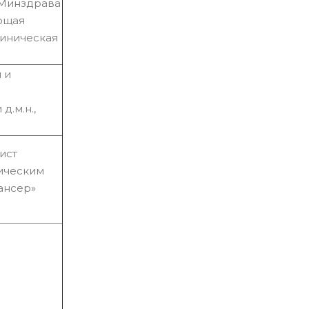
 Минздрава
ющая
линическая
 и
.м.н.,
ист
ическим
ансер»