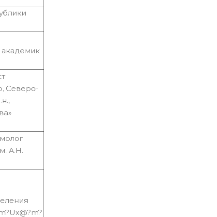
ублики
 академик
ст
, Северо-
н.,
ва»
тмолог
. А.Н.
деления
?m?Ux@?m?