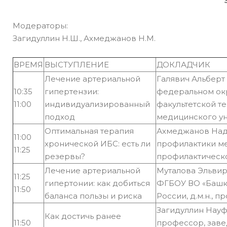
Модераторы:
Загидуллин Н.Ш., Ахмеджанов Н.М.
ВРЕМЯ
ВЫСТУПЛЕНИЕ
ДОКЛАДЧИК
Лечение артериальной
Галявич Альберт
10:35
гипертензии:
федеральном окр
11:00
индивидуализированный
факультетской т
подход
медицинского ун
Оптимальная терапия
Ахмеджанов Нади
11:00
хронической ИБС: есть ли
профилактики м
11:25
резервы?
профилактическо
Лечение артериальной
Муталова Эльвир
11:25
гипертонии: как добиться
ФГБОУ ВО «Башк
11:50
баланса пользы и риска
России, д.м.н., 
Загидуллин Науф
Как достичь ранее
11:50
профессор, зав