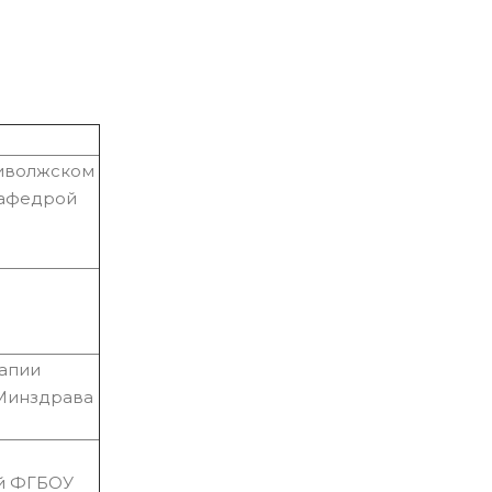
риволжском
кафедрой
рапии
Минздрава
ей ФГБОУ