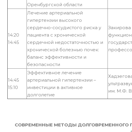
Оренбургской области
Лечение артериальной
гипертензии высокого
сердечно-сосудистого риска у
Закирова
14:20
пациента с хронической
функцион
14:45
сердечной недостаточностью и
государст
хронической болезнью почек:
профессо
баланс эффективности и
безопасности
Эффективное лечение
Хадзегова
14:45
артериальной гипертензии –
ультразв
15:10
инвестиции в активное
им. М.Ф. 
долголетие
СОВРЕМЕННЫЕ МЕТОДЫ ДОЛГОВРЕМЕННОГО 