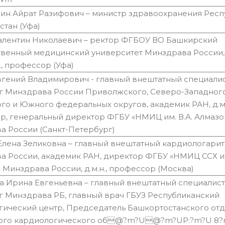
лин Айрат Разифович – министр здравоохранения Респ
стан (Уфа)
алентин Николаевич – ректор ФГБОУ ВО Башкирский
твенный медицинский университет Минздрава России,
н., профессор (Уфа)
вгений Владимирович - главный внештатный специали
г Минздрава России Приволжского, Северо-Западного
го и Южного федеральных округов, академик РАН, д.м.
р, генеральный директор ФГБУ «НМИЦ им. В.А. Алмазо
а России (Санкт-Петербург)
 Елена Зеликовна – главный внештатный кардиологари
а России, академик РАН, директор ФГБУ «НМИЦ ССХ им
 Минздрава России, д.м.н., профессор (Москва)
а Ирина Евгеньевна – главный внештатный специалист
г Минздрава РБ, главный врач ГБУЗ Республиканский
гический центр, Председатель Башкортостанского от
ого кардиологического об@?m?U@?m?UP:?m?U 8