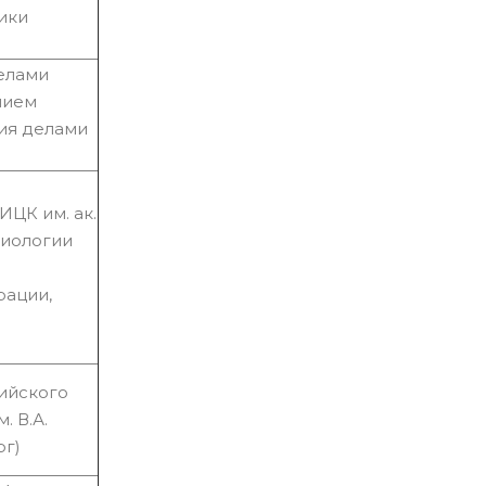
ики
елами
нием
ия делами
ЦК им. ак.
диологии
рации,
ийского
 В.А.
рг)