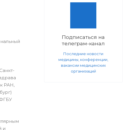
Подписаться на
ональный
телеграм-канал
Последние новости
медицины, конференции,
вакансии медицинских
Санкт-
организаций
нздрава
к РАН,
бург)
 ФГБУ
кулярным
й и