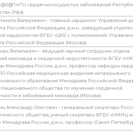
0@?m?U сердечнососудистых заболеваний Республ
стан (Уфа)
Никита Валерьевич - главный кардиолог Управления д
та Российской Федерации, д.м.н., заведующий отделе
ой кардиологии ФГБУ «ЦКБ с поликлиникой» Управлен
та Российской Федерации (Москва)
орь Витальевич – ведущий научный сотрудник отдела
ний миокарда и сердечной недостаточности ФГБУ «НМИ
ва» Минздрава России, д.м.н., профессор кафедры кар
О Российская медицинская академия непрерывного
онального образования Минздрава Российской Феде
 Национального общества по изучению сердечной
очности и заболеваний миокарда (Москва)
н Александр Олегович - генеральный секретарь Росс
ического общества, ученый секретарь ФГБУ «НМИЦ им.
 Минздрава России, д.м.н., профессор (Санкт-Петербу