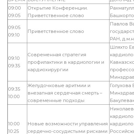
09:00
Открытие Конференции.
Рахматул
09:05
Приветственное слово
Башкорто
Павлов В
09:05
Приветственное слово
государс
09:10
РАН, д.м.
Шляхто Е
Современная стратегия
кардиоло
09:10
профилактики в кардиологии и
Кавказско
09:35
кардиохирургии
профессо
Минздрав
Желудочковые аритмии и
Голухова
09:35
внезапная сердечная смерть –
Минздрав
10:00
современные подходы
Бакулева»
Николаев
кардиоло
10:00
Новые возможности управления
кардиоло
10:25
сердечно-сосудистыми рисками
Российск