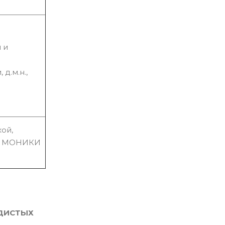
 и
д.м.н.,
ой,
УВ МОНИКИ
ДИСТЫХ