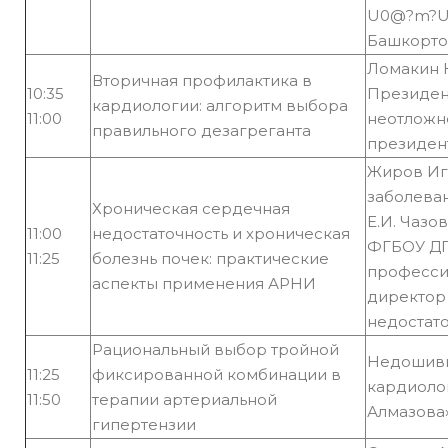
U0@?m?U@
Башкорто
Ломакин 
Вторичная профилактика в
10:35
Президен
кардиологии: алгоритм выбора
11:00
неотложн
правильного дезагреганта
президен
Жиров Иг
заболева
Хроническая сердечная
Е.И. Чазо
11:00
недостаточность и хроническая
ФГБОУ ДП
11:25
болезнь почек: практические
професси
аспекты применения АРНИ
директор
недостат
Рациональный выбор тройной
Недошиви
11:25
фиксированной комбинации в
кардиолог
11:50
терапии артериальной
Алмазова»
гипертензии