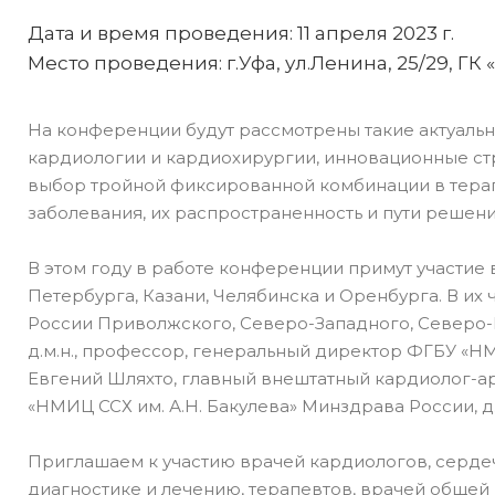
Дата и время проведения: 11 апреля 2023 г.
Место проведения: г.Уфа, ул.Ленина, 25/29, ГК
На конференции будут рассмотрены такие актуальн
кардиологии и кардиохирургии, инновационные ст
выбор тройной фиксированной комбинации в терап
заболевания, их распространенность и пути решен
В этом году в работе конференции примут участие 
Петербурга, Казани, Челябинска и Оренбурга. В и
России Приволжского, Северо-Западного, Северо-
д.м.н., профессор, генеральный директор ФГБУ «Н
Евгений Шляхто, главный внештатный кардиолог-а
«НМИЦ ССХ им. А.Н. Бакулева» Минздрава России, д.
Приглашаем к участию врачей кардиологов, серде
диагностике и лечению, терапевтов, врачей общей 