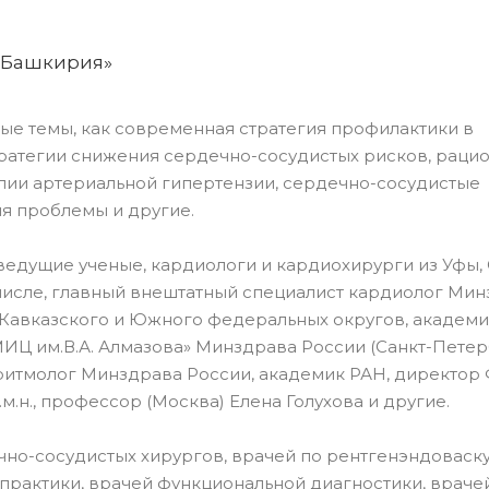
 «Башкирия»
ые темы, как современная стратегия профилактики в
ратегии снижения сердечно-сосудистых рисков, раци
ии артериальной гипертензии, сердечно-сосудистые
ия проблемы и другие.
ведущие ученые, кардиологи и кардиохирурги из Уфы, 
х числе, главный внештатный специалист кардиолог Ми
Кавказского и Южного федеральных округов, академи
МИЦ им.В.А. Алмазова» Минздрава России (Санкт-Петер
ритмолог Минздрава России, академик РАН, директор
м.н., профессор (Москва) Елена Голухова и другие.
чно-сосудистых хирургов, врачей по рентгенэндовас
практики, врачей функциональной диагностики, враче