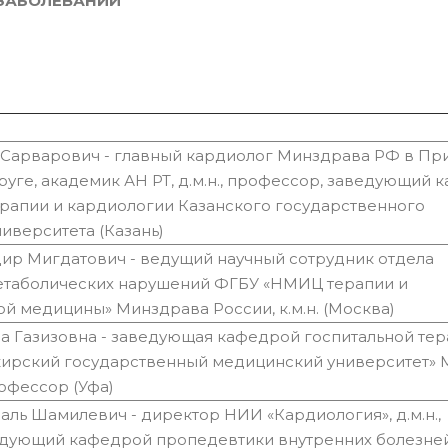
ЗАБОЛЕВАНИЙ
 Сарварович - главный кардиолог Минздрава РФ в П
уге, академик АН РТ, д.м.н., профессор, заведующий 
ерапии и кардиологии Казанского государственного
иверситета (Казань)
р Мигдатович - ведущий научный сотрудник отдела
етаболических нарушений ФГБУ «НМИЦ терапии и
й медицины» Минздрава России, к.м.н. (Москва)
а Газизовна - заведующая кафедрой госпитальной те
ирский государственный медицинский университет» 
профессор (Уфа)
аль Шамилевич - директор НИИ «Кардиология», д.м.н.,
едующий кафедрой пропедевтики внутренних болезн