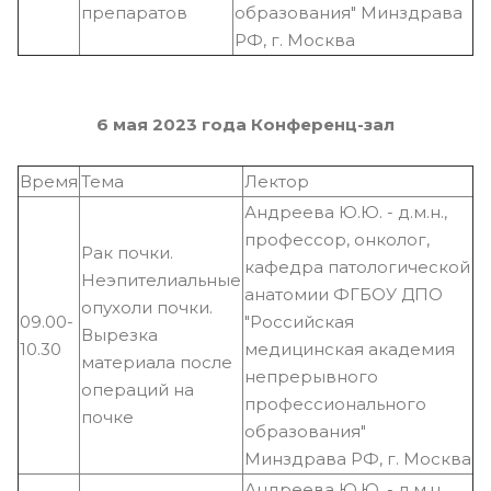
препаратов
образования" Минздрава
РФ, г. Москва
6 мая 2023 года Конференц-зал
Время
Тема
Лектор
Андреева Ю.Ю. - д.м.н.,
профессор, онколог,
Рак почки.
кафедра патологической
Неэпителиальные
анатомии ФГБОУ ДПО
опухоли почки.
09.00-
"Российская
Вырезка
10.30
медицинская академия
материала после
непрерывного
операций на
профессионального
почке
образования"
Минздрава РФ, г. Москва
Андреева Ю.Ю. - д.м.н.,