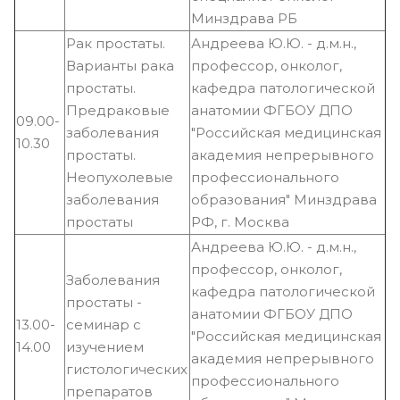
Минздрава РБ
Рак простаты.
Андреева Ю.Ю. - д.м.н.,
Варианты рака
профессор, онколог,
простаты.
кафедра патологической
Предраковые
анатомии ФГБОУ ДПО
09.00-
заболевания
"Российская медицинская
10.30
простаты.
академия непрерывного
Неопухолевые
профессионального
заболевания
образования" Минздрава
простаты
РФ, г. Москва
Андреева Ю.Ю. - д.м.н.,
профессор, онколог,
Заболевания
кафедра патологической
простаты -
анатомии ФГБОУ ДПО
13.00-
семинар с
"Российская медицинская
14.00
изучением
академия непрерывного
гистологических
профессионального
препаратов