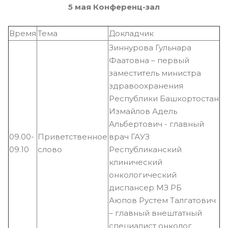
5 мая
Конференц-зал
Время
Тема
Докладчик
Зиннурова Гульнара
Фаатовна – первый
заместитель министра
здравоохранения
Республики Башкортостан
Измайлов Адель
Альбертович - главный
09.00-
Приветственное
врач ГАУЗ
09.10
слово
Республиканский
клинический
онкологический
диспансер МЗ РБ
Аюпов Рустем Талгатович
– главный внештатный
специалист онколог