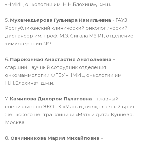
«НМИЦ онкологии им. Н.Н.Блохина», к.м.н.
5.
Мухамедьярова Гульнара Камильевна
- ГАУЗ
Республиканский клинический онкологический
диспансер им. проф. М.З. Сигала МЗ РТ, отделение
химиотерапии №3
6.
Пароконная Анастастия Анатольевна
–
старший научный сотрудник отделения
онкомаммологии ФГБУ «НМИЦ онкологии им.
Н.Н.Блохина», д.м.н.
7.
Камилова Дилором Пулатовна
– главный
специалист по ЭКО ГК «Мать и дитя», главный врач
женкского центра клиники «Мать и дитя» Кунцево,
Москва
8.
Овчинникова Мария Михайловна
–