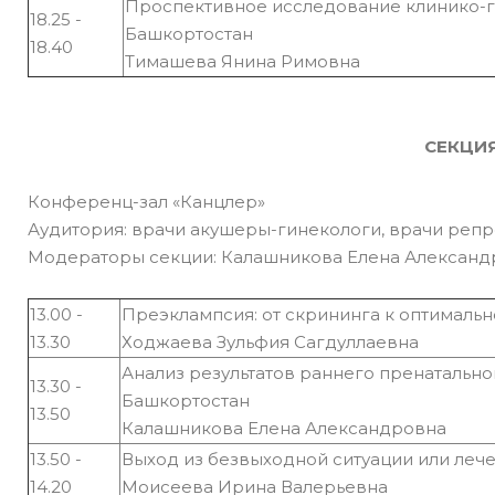
Проспективное исследование клинико-г
18.25 -
Башкортостан
18.40
Тимашева Янина Римовна
СЕКЦИЯ
Конференц-зал «Канцлер»
Аудитория: врачи акушеры-гинекологи, врачи репр
Модераторы секции: Калашникова Елена Александр
13.00 -
Преэклампсия: от скрининга к оптималь
13.30
Ходжаева Зульфия Сагдуллаевна
Анализ результатов раннего пренатальн
13.30 -
Башкортостан
13.50
Калашникова Елена Александровна
13.50 -
Выход из безвыходной ситуации или леч
14.20
Моисеева Ирина Валерьевна