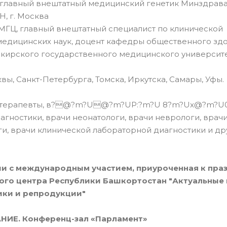
главный внештатный медицинский генетик Минздрава
, г. Москва
МГЦ, главный внештатный специалист по клинической
медицинских наук, доцент кафедры общественного здо
ирского государственного медицинского университет
, Санкт-Петербурга, Томска, Иркутска, Самары, Уфы.
рачи терапевты, в?@?m?U@?m?UP:?m?U 8?m?Ux@?m?
ностики, врачи неонатологи, врачи неврологи, врачи
ги, врачи клинической лабораторной диагностики и др
и с международным участием, приуроченная к пр
кого центра Республики Башкортостан "Актуальные
ики и репродукции"
ИЕ. Конференц-зал «Парламент»