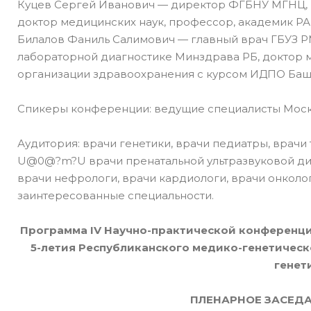
Куцев Сергей Иванович — директор ФГБНУ МГНЦ, 
доктор медицинских наук, профессор, академик РАН
Билалов Фаниль Салимович — главный врач ГБУЗ Р
лабораторной диагностике Минздрава РБ, доктор 
организации здравоохранения с курсом ИДПО Башк
Спикеры конференции: ведущие специалисты Москвы
Аудитория: врачи генетики, врачи педиатры, в
U@0@?m?U врачи пренатальной ультразвуковой диаг
врачи нефрологи, врачи кардиологи, врачи онколо
заинтересованные специальности.
Программа IV Научно-практической конференци
5-летия Республиканского медико-генетичес
генет
ПЛЕНАРНОЕ ЗАСЕДАН