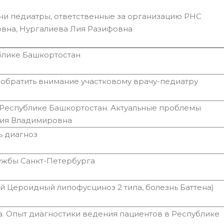
ачи педиатры, ответственные за организацию РНС
вна, Нургалиева Лия Разифовна
блике Башкортостан
о обратить внимание участковому врачу-педиатру
Республике Башкортостан. Актуальные проблемы
рия Владимировна
ь диагноз
ужбы Санкт-Петербурга
 Цероидный липофусциноз 2 типа, болезнь Баттена)
 Опыт диагностики ведения пациентов в Республике