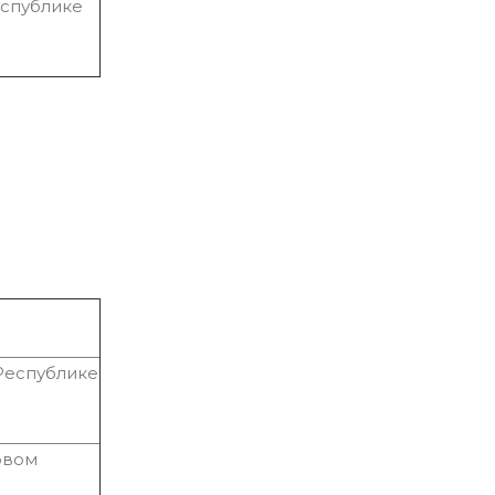
еспублике
Республике
рвом