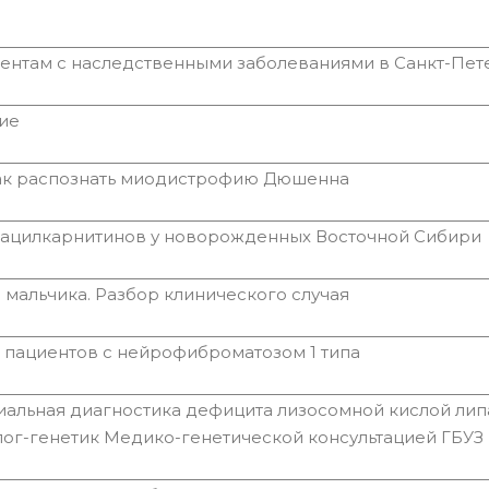
нтам с наследственными заболеваниями в Санкт-Пет
ие
как распознать миодистрофию Дюшенна
 ацилкарнитинов у новорожденных Восточной Сибири
 мальчика. Разбор клинического случая
пациентов с нейрофиброматозом 1 типа
альная диагностика дефицита лизосомной кислой лип
лог-генетик Медико-генетической консультацией ГБУЗ 