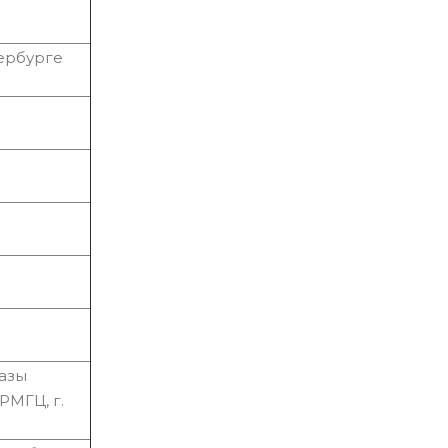
ербурге
азы
РМГЦ, г.