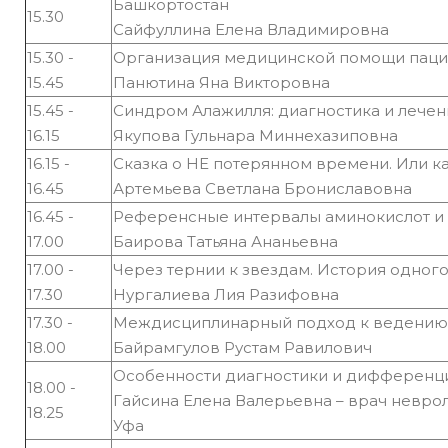
Башкортостан
15.30
Сайфуллина Елена Владимировна
15.30 -
Организация медицинской помощи пацие
15.45
Панютина Яна Викторовна
15.45 -
Синдром Алажилля: диагностика и лечен
16.15
Якупова Гульнара Миннехазиповна
16.15 -
Сказка о НЕ потерянном времени. Или 
16.45
Артемьева Светлана Брониславовна
16.45 -
Референсные интервалы аминокислот и
17.00
Баирова Татьяна Ананьевна
17.00 -
Через тернии к звездам. История одного
17.30
Нургалиева Лия Разифовна
17.30 -
Междисциплинарный подход к ведению 
18.00
Байрамгулов Рустам Равилович
Особенности диагностики и дифференци
18.00 -
Гайсина Елена Валерьевна – врач невро
18.25
Уфа