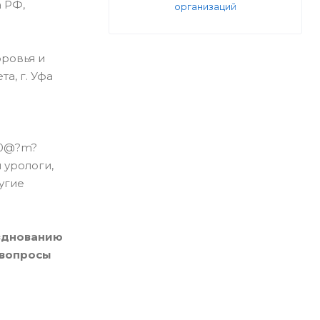
 РФ,
организаций
ровья и
а, г. Уфа
U0@?m?
 урологи,
угие
азднованию
 вопросы