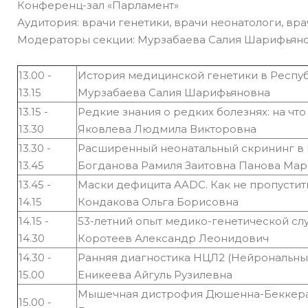
Конференц-зал «Парламент»
Аудитория: врачи генетики, врачи неонатологи, вр
Модераторы секции: Мурзабаева Салия Шарифьяно
13.00 -
История медицинской генетики в Респу
13.15
Мурзабаева Салия Шарифьяновна
13.15 -
Редкие знания о редких болезнях: на чт
13.30
Яковлева Людмила Викторовна
13.30 -
Расширенный неонатальный скрининг в 
13.45
Богданова Рамиля Заитовна Панова Ма
13.45 -
Маски дефицита AADC. Как не пропустит
14.15
Кондакова Ольга Борисовна
14.15 -
53-летний опыт медико-генетической сл
14.30
Коротеев Александр Леонидович
14.30 -
Ранняя диагностика НЦЛ2 (Нейрональный
15.00
Еникеева Айгуль Рузилевна
Мышечная дистрофия Дюшенна-Беккера.
15.00 -