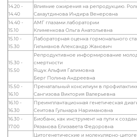
14.20 -
Влияние ожирения на репродукцию. Рол
14.40
Сахаутдинова Индира Венеровна
14.40 -
АМГ глазами лаборатории
15.10
Клименкова Ольга Анатольевна
15.10 -
Лабораторная оценка гормонального ст
15.30
Гильманов Александр Жанович
Репродуктивное информирование молоде
15.30 -
смертности
15.50
Ящук Альфия Галимовна
Берг Полина Андреевна
15.50 -
Пренатальный консилиум в профилактик
16.10
Сангизова Виктория Валерьевна
16.10 -
Преимплантационная генетическая диагн
16.30
Сеитова Гульнара Наримановна
16.30 -
Биобанк, как инструмент на пути к соз
17.00
Рязанова Елизавета Федоровна
Цитогенетические и молекулярно-цитог