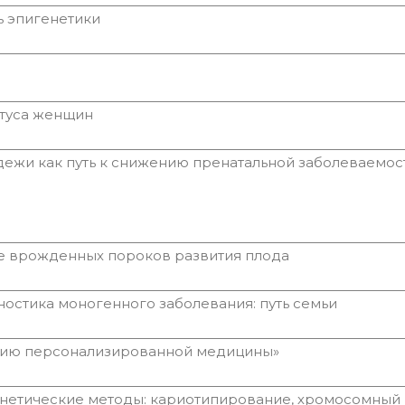
ь эпигенетики
атуса женщин
жи как путь к снижению пренатальной заболеваемос
е врожденных пороков развития плода
остика моногенного заболевания: путь семьи
данию персонализированной медицины»
енетические методы: кариотипирование, хромосомный