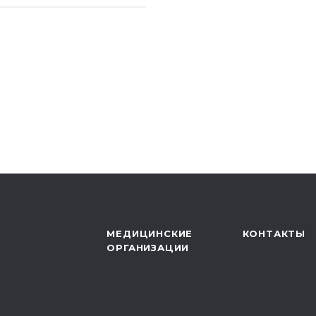
нференция
Б ДПС «Толпар»
 конференция
я детей как этапа
 санатории»,
о автономного
уберкулезный
МЕДИЦИНСКИЕ
КОНТАКТЫ
ОРГАНИЗАЦИИ