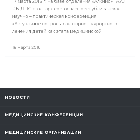
17 марта 2016 г. на базе отделения «Алкино» ГАУЗ
РБ ДПС «Толпар» состоялась республиканская
научно – практическая конференция
«Актуальные вопросы санаторно – курортного
лечения детей как этапа медицинской
реабилитации в противотуберкулезном
санатории», посвященная 80 – летнему юбилею
18 марта 2016
Государственного автономного учреждения
здравоохранения РБ Детский
противотуберкулезный санаторий «Толпар»
НОВОСТИ
МЕДИЦИНСКИЕ КОНФЕРЕНЦИИ
МЕДИЦИНСКИЕ ОРГАНИЗАЦИИ