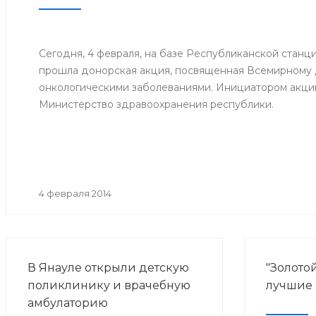
информац
центра в 
Сегодня, 4 февраля, на базе Республиканской станц
прошла донорская акция, посвященная Всемирному
онкологическими заболеваниями. Инициатором акци
Министерство здравоохранения республики.
4 февраля 2014
В Янауле открыли детскую
"Золотой
поликлинику и врачебную
лучшие
амбулаторию