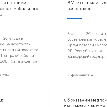
ься на прием к
В Уфе состоялись
субсидий на реализаци
ожно с мобильного
работников
дополнительных меропр
а
сфере занятости населе
8 февраля 2014 года в
ря 2014 года в
соревнования по лыжны
ке Башкортостан
Организаторами меро
ся пилотный проект по
РБ, Республиканский 
 Центра обработки
Башкирский государс
(ЦОВ) Контакт-центра
ства здравоохранения
ки Башкортостана,
я 2014
10 февраля 2014
будет осуществлять
 прием к врачу только с
го телефона. ЦОВ
ается и функционирует
ых
Об оказании медпо
Медицинского
пациентам с вирус