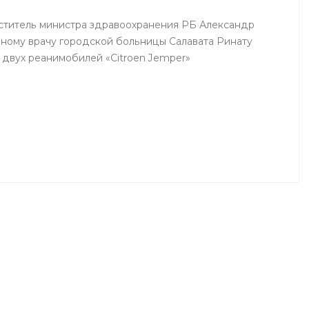
еститель министра здравоохранения РБ Александр
вному врачу городской больницы Салавата Ринату
 двух реанимобилей «Citroen Jemper»