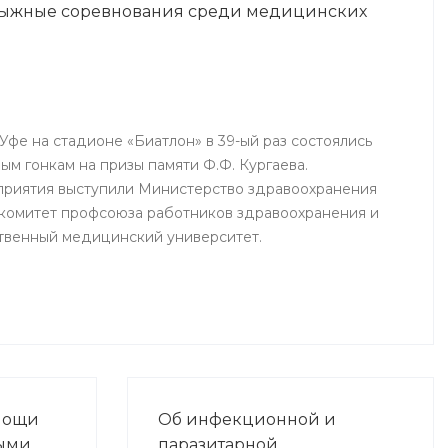
 лыжные соревнования среди медицинских
ю
иятий в
ния.
 Уфе на стадионе «Биатлон» в 39-ый раз состоялись
м гонкам на призы памяти Ф.Ф. Кургаева.
приятия выступили Министерство здравоохранения
комитет профсоюза работников здравоохранения и
твенный медицинский университет.
мощи
Об инфекционной и
ными
паразитарной