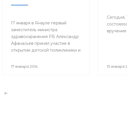
Сегодня, 
17 января в Янауле первый
состояло
заместитель министра
вручение 
здравоохранения РБ Александр
Афанасьев принял участие в
открытии детской поликлиники и
сельской врачебной
амбулатории (СВА) в селе Новый
17 января 2014
15 января 
Артаул.