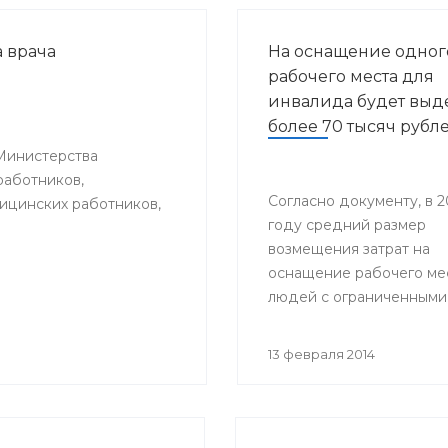
 врача
На оснащение одног
рабочего места для
инвалида будет выд
более 70 тысяч рубл
Министерства
работников,
Согласно документу, в 2
цинских работников,
году средний размер
возмещения затрат на
оснащение рабочего ме
людей с ограниченными
возможностями здоровь
составит 70,9 тысяч рубл
13 февраля 2014
2015-м году – 74,2 тысяч
Эти деньги поступят в
региональный бюджет и
федеральной казны в в