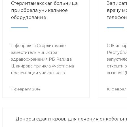
Стерлитамакская больница
Записат
приобрела уникальное
врачу м
оборудование
телефон
11 февраля в Стерлитамаке
С 15 янва
заместитель министра
Республи
здравоохранения РБ Ралида
запустил
Шакирова приняла участие на
открытию
презентации уникального
вызовов 
рентгенодиагностического
Министер
комплекса в Городской
Республи
11 февраля 2014
10 феврал
больнице №4.
который 
запись на
мобильно
располаг
Доноры сдали кровь для лечения онкобольн
на базе 