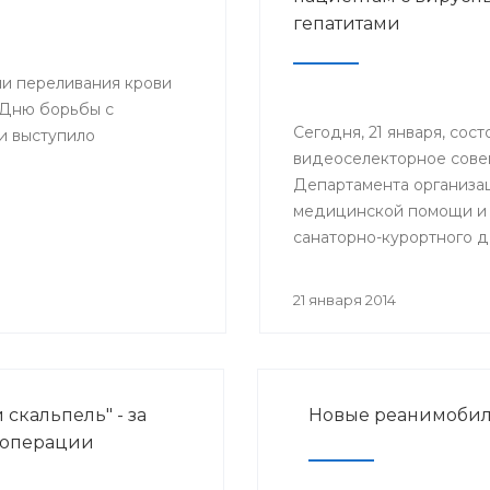
ионно-аналитического
гепатитами
городе Стерлитамак.
ии переливания крови
 Дню борьбы с
Сегодня, 21 января, сост
и выступило
видеоселекторное сов
Департамента организа
медицинской помощи и
санаторно-курортного д
Минздрава России на те
«Актуальные вопросы ок
21 января 2014
медицинской помощи б
хроническими вирусным
гепатитами (ХВГ)».
 скальпель" - за
Новые реанимобил
 операции