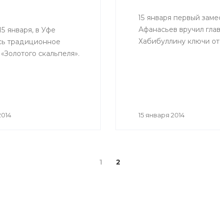
15 января первый зам
Афанасьев вручил гла
15 января, в Уфе
Хабибуллину ключи от
сь традиционное
«Золотого скальпеля».
2014
15 января 2014
1
2