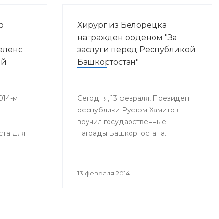
о
Хирург из Белорецка
награжден орденом "За
елено
заслуги перед Республикой
ей
Башкортостан"
014-м
Сегодня, 13 февраля, Президент
республики Рустэм Хамитов
вручил государственные
ста для
награды Башкортостана.
я
ей, а в
13 февраля 2014
и рублей.
з
иде