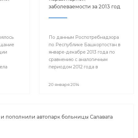
заболеваемости за 2013 год
оялось
По данным Роспотребнадзора
ещание
по Республике Башкортостан в
ции
январе-декабре 2013 года по
сравнению с аналогичным
ела
периодом 2012 года в
му:
республике отмечено снижение
азания
заболеваемости по следующим
20 января 2014
ольным с
нозологическим формам...
и
и пополнили автопарк больницы Салавата