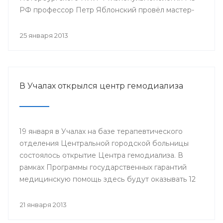
РФ профессор Петр Яблонский провёл мастер-
классы по торакальной хирургии «Хирургические
доступы в торакальной хирургии». С новыми
25 января 2013
высокотехнологичными операциями смогли
ознакомиться врачи РКБ им. Г.Г. Куватова и
Клиники БГМУ, курсанты ИПО, клинические
ординаторы, интерны и студенты старших
В Учалах открылся центр гемодиализа
курсов БГМУ.
19 января в Учалах на базе терапевтического
отделения Центральной городской больницы
состоялось открытие Центра гемодиализа. В
рамках Программы государственных гарантий
медицинскую помощь здесь будут оказывать 12
больным с хронической почечной
недостаточностью.
21 января 2013