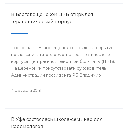
В Благовещенской ЦРБ открылся
терапевтический корпус
1 февраля в г.Благовещенск состоялось открытие
после капитального ремонта терапевтического
корпуса Центральной районной больницы (ЦРБ).
На церемонии присутствовали руководитель
Администрации президента РБ Владимир
Балабанов, министр здравоохранения РБ Георгий
Шебаев, глава администрации МР
4 февраля 2013
Благовещенский район Фарит Фазылов и другие.
В Уфе состоялась школа-семинар для
кардиологов