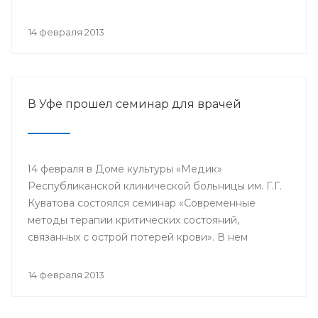
проводится с 2003 года в 38 странах мира под
патронатом Международного общества детских
14 февраля 2013
онкологов и по инициативе Международной
конфедерации организаций родителей детей,
больных раком.
В Уфе прошел семинар для врачей
14 февраля в Доме культуры «Медик»
Республиканской клинической больницы им. Г.Г.
Куватова состоялся семинар «Современные
методы терапии критических состояний,
связанных с острой потерей крови». В нем
приняли участие заместители главных врачей по
лечебной работе, акушеры-гинекологи, хирурги,
14 февраля 2013
трансфузиологи, анестезиологи-реаниматологи,
врачи палат интенсивной терапии.