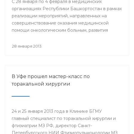
С 28 января по 4 февраля в медицинских
организациях Республики Башкортостан в рамках
реализации мероприятий, направленных на
совершенствование оказания медицинской
помощи онкологическим больным, развития
профилактического направления, а также
поддержки инициативы «Международного союза
28 января 2013
по борьбе с онкологическими заболеваниями»
будут проведены мероприятия, посвященные
Всемирному дню борьбы против рака.
В Уфе прошел мастер-класс по
торакальной хирургии
24 и 25 января 2013 года в Клинике БГМУ
главный специалист по торакальной хирургии и
фтизиатрии МЗ РФ, директор Санкт-
Петербургского НИИ Фтизиопульмонологии МЗ