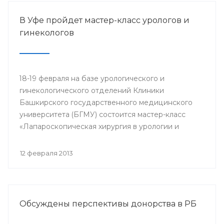
В Уфе пройдет мастер-класс урологов и
гинекологов
18-19 февраля на базе урологического и
гинекологического отделений Клиники
Башкирского государственного медицинского
университета (БГМУ) состоится мастер-класс
«Лапароскопическая хирургия в урологии и
гинекологии». Для участия в нем приглашаются
врачи урологи, хирурги, онкологи республики, а
12 февраля 2013
также интерны, клинические ординаторы,
курсанты ИПО БГМУ.
Обсуждены перспективы донорства в РБ