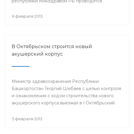
республики Минздравом РБ проводится
республиканская научно-практическая
конференция «Перспективы донорства и
6 февраля 2013
трансплантации органов в Республике
Башкортостан».
В Октябрьском строится новый
акушерский корпус
Министр здравоохранения Республики
Башкортостан Георгий Шебаев с целью контроля
и ознакомления с ходом строительства нового
акушерского корпуса выезжал в г.Октябрьский.
5 февраля 2013