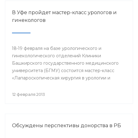
В Уфе пройдет мастер-класс урологов и
гинекологов
18-19 февраля на базе урологического и
гинекологического отделений Клиники
Башкирского государственного медицинского
университета (БГМУ) состоится мастер-класс
«Лапароскопическая хирургия в урологии и
гинекологии». Для участия в нем приглашаются
врачи урологи, хирурги, онкологи республики, а
12 февраля 2013
также интерны, клинические ординаторы,
курсанты ИПО БГМУ.
Обсуждены перспективы донорства в РБ