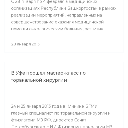
С 28 января по 4 февраля в медицинских
организациях Республики Башкортостан в рамках
реализации мероприятий, направленных на
совершенствование оказания медицинской
помощи онкологическим больным, развития
профилактического направления, а также
поддержки инициативы «Международного союза
28 января 2013
по борьбе с онкологическими заболеваниями»
будут проведены мероприятия, посвященные
Всемирному дню борьбы против рака.
В Уфе прошел мастер-класс по
торакальной хирургии
24 и 25 января 2013 года в Клинике БГМУ
главный специалист по торакальной хирургии и
фтизиатрии МЗ РФ, директор Санкт-
Петербургского НИИ Фтизиопульмонологии МЗ