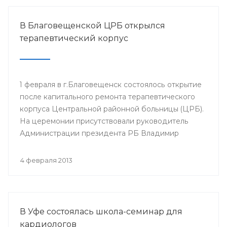
В Благовещенской ЦРБ открылся
терапевтический корпус
1 февраля в г.Благовещенск состоялось открытие
после капитального ремонта терапевтического
корпуса Центральной районной больницы (ЦРБ).
На церемонии присутствовали руководитель
Администрации президента РБ Владимир
Балабанов, министр здравоохранения РБ Георгий
Шебаев, глава администрации МР
4 февраля 2013
Благовещенский район Фарит Фазылов и другие.
В Уфе состоялась школа-семинар для
кардиологов