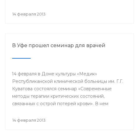
проводится с 2003 года в 38 странах мира под
патронатом Международного общества детских
14 февраля 2013
онкологов и по инициативе Международной
конфедерации организаций родителей детей,
больных раком.
В Уфе прошел семинар для врачей
14 февраля в Доме культуры «Медик»
Республиканской клинической больницы им. Г.Г.
Куватова состоялся семинар «Современные
методы терапии критических состояний,
связанных с острой потерей крови». В нем
приняли участие заместители главных врачей по
лечебной работе, акушеры-гинекологи, хирурги,
14 февраля 2013
трансфузиологи, анестезиологи-реаниматологи,
врачи палат интенсивной терапии.