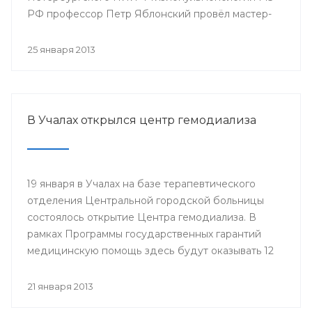
РФ профессор Петр Яблонский провёл мастер-
классы по торакальной хирургии «Хирургические
доступы в торакальной хирургии». С новыми
25 января 2013
высокотехнологичными операциями смогли
ознакомиться врачи РКБ им. Г.Г. Куватова и
Клиники БГМУ, курсанты ИПО, клинические
ординаторы, интерны и студенты старших
В Учалах открылся центр гемодиализа
курсов БГМУ.
19 января в Учалах на базе терапевтического
отделения Центральной городской больницы
состоялось открытие Центра гемодиализа. В
рамках Программы государственных гарантий
медицинскую помощь здесь будут оказывать 12
больным с хронической почечной
недостаточностью.
21 января 2013