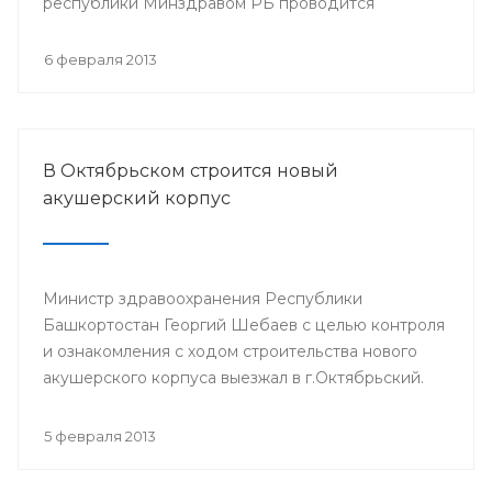
республики Минздравом РБ проводится
республиканская научно-практическая
конференция «Перспективы донорства и
6 февраля 2013
трансплантации органов в Республике
Башкортостан».
В Октябрьском строится новый
акушерский корпус
Министр здравоохранения Республики
Башкортостан Георгий Шебаев с целью контроля
и ознакомления с ходом строительства нового
акушерского корпуса выезжал в г.Октябрьский.
5 февраля 2013